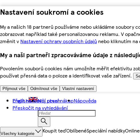
Nastavení soukromí a cookies
My a našich 18 partnerů používáme nebo ukládáme soubory coo
zobrazovat například také personalizovanou reklamu. V opačn
změnit v
Nastavení ochrany osobních údajů
nebo kliknutím na 
My a naši partneři zpracováváme údaje z následuj
Povolením souborů cookies nám umožníte měřit efektivitu zobr
používat přesná data o poloze a identifikovat vaše zařízení.
Se
Přijmout vše
Odmítnout vše
Vlastní nastavení
Přejít na hlavní obsah
English
Můj první nákup
Nápověda
Přeskočit na vyhledávání
Koupit teď
Oblíbené
Speciální nabídky
Online
Všechny kategorie