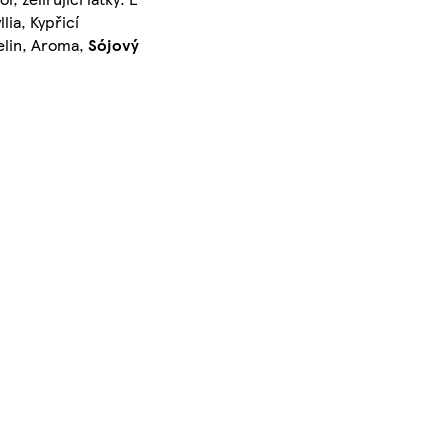
lia, Kypřicí
elin, Aroma,
Sójový