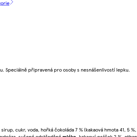
gorie
u. Speciálně připravená pro osoby s nesnášenlivostí lepku.
sirup, cukr, voda, hořká čokoláda 7 % (kakaová hmota 41, 5 %, 
 dextróza, sušené odstředěné
mléko
, kakaový prášek 2 %, ethanol