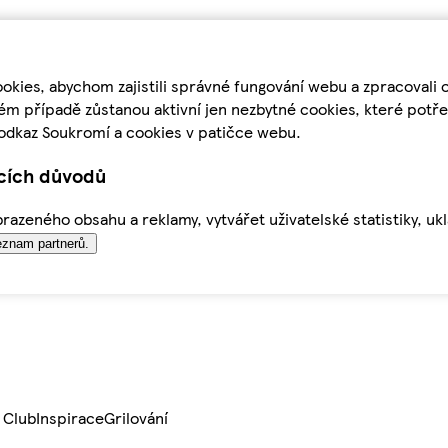
kies, abychom zajistili správné fungování webu a zpracovali 
ém případě zůstanou aktivní jen nezbytné cookies, které pot
odkaz Soukromí a cookies v patičce webu.
ících důvodů
azeného obsahu a reklamy, vytvářet uživatelské statistiky, uk
znam partnerů.
 Club
Inspirace
Grilování