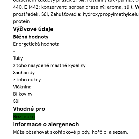
440, E 1442; konzervant: sorban draselný; aroma, sůl),
V
prostředek, Sůl, Zahušťovadla: hydroxypropylmethylcelu
protein
Výživové údaje
Běžné hodnoty
Energetická hodnota
-
Tuky
z toho nasycené mastné kyseliny
Sacharidy
z toho cukry
Vláknina
Bílkoviny
Sůl
Vhodné pro
Bez lepku
Informace o alergenech
Může obsahovat skořápkové plody, hořčici a sezam.