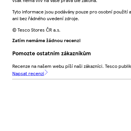
však nemá vliv na Vaše práva dle zákona.
Tyto informace jsou podávány pouze pro osobní použití 
ani bez řádného uvedení zdroje.
© Tesco Stores ČR a.s.
Zatím nemáme žádnou recenzi
Pomozte ostatním zákazníkům
Recenze na našem webu píší naši zákazníci. Tesco publ
Napsat recenzi