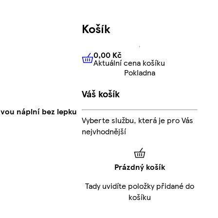
Košík
0,00 Kč
Aktuální cena košíku
0,00 Kč
Aktuální cena košíku
Pokladna
Váš košík
ovou náplní bez lepku
Vyberte službu, která je pro Vás
nejvhodnější
Prázdný košík
Tady uvidíte položky přidané do
košíku