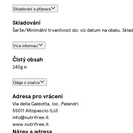
Skladování a příprava
Skladování
Šarže/Minimální trvanlivost do: viz datum na obalu. Skl
Více informací
Čistý obsah
240g ℮
Údaje o značce
Adresa pro vrácení
Via della Galeotta, loc. Palandri
55011 Altopascio (LU)
info@nutrifree.it
www.nutrifree.it
Název a adresa