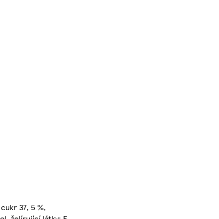
cukr 37, 5 %,
, želírující látky: E