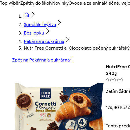
Top výběr
Zpátky do školy
Novinky
Ovoce a zelenina
Mléčné, vejc
Speciální výživa
Bez lepku
Pekárna a cukrárna
NutriFree Cornetti al Cioccolato pečený cukrářský
Zpět na Pekárna a cukrárna
NutriFree 
240g
Zatím žádn
72
174,90 Kč
Tento prod