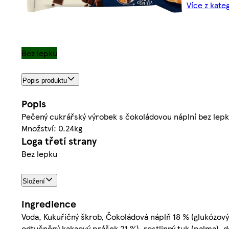
Více z kate
Bez lepku
Popis produktu
Popis
Pečený cukrářský výrobek s čokoládovou náplní bez lepk
Množství: 0.24kg
Loga třetí strany
Bez lepku
Složení
Ingredience
Voda, Kukuřičný škrob, Čokoládová náplň 18 % (glukózový 
odtučněný kakaový prášek 21 %), rostlinný tuk (palma),