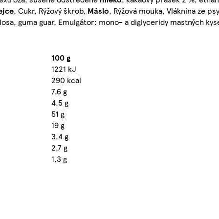
ejce
, Cukr, Rýžový škrob,
Máslo
, Rýžová mouka, Vláknina ze psyl
losa, guma guar, Emulgátor: mono- a diglyceridy mastných kys
100 g
1221 kJ
290 kcal
7,6 g
4,5 g
51 g
19 g
3,4 g
2,7 g
1,3 g