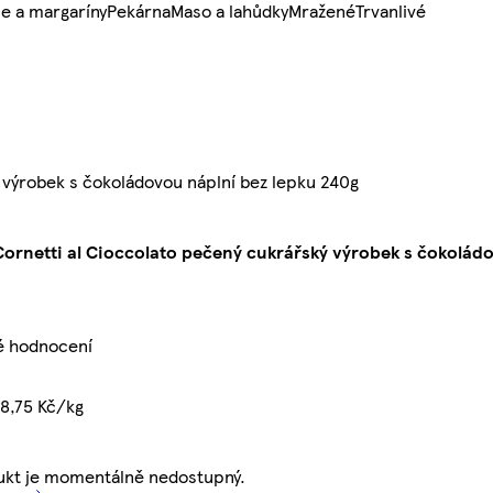
e a margaríny
Pekárna
Maso a lahůdky
Mražené
Trvanlivé
 výrobek s čokoládovou náplní bez lepku 240g
Cornetti al Cioccolato pečený cukrářský výrobek s čokolád
é hodnocení
8,75 Kč/kg
ukt je momentálně nedostupný.