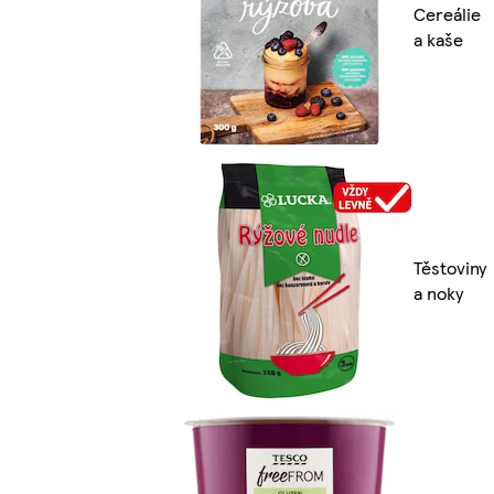
Cereálie
a kaše
Těstoviny
a noky