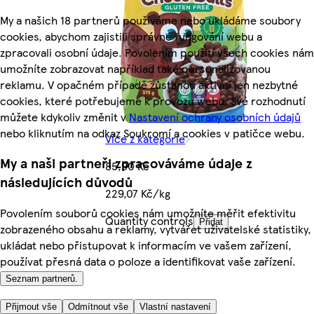
My a našich 18 partnerů používáme nebo ukládáme soubory
cookies, abychom zajistili správné fungování webu a
zpracovali osobní údaje. Povolením použití všech cookies nám
umožníte zobrazovat například také personalizovanou
reklamu. V opačném případě zůstanou aktivní jen nezbytné
cookies, které potřebujeme k provozu webu. Své rozhodnutí
můžete kdykoliv změnit v
Nastavení ochrany osobních údajů
nebo kliknutím na odkaz Soukromí a cookies v patičce webu.
Více z kategorie
My a naši partneři zpracováváme údaje z
85,90 Kč
následujících důvodů
229,07 Kč/kg
Povolením souborů cookies nám umožníte měřit efektivitu
Quantity controls
Přidat
zobrazeného obsahu a reklamy, vytvářet uživatelské statistiky,
ukládat nebo přistupovat k informacím ve vašem zařízení,
používat přesná data o poloze a identifikovat vaše zařízení.
Seznam partnerů.
Přijmout vše
Odmítnout vše
Vlastní nastavení