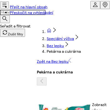
Přejít na hlavní obsah
Přeskočit na vyhledávání
Zrušit filtry
Speciální výživa
Bez lepku
Pekárna a cukrárna
Zpět na Bez lepku
Pekárna a cukrárna
Zobrazit