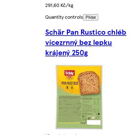
291,60 Kč/kg
Quantity controls
Přidat
Schär Pan Rustico chléb
vícezrnný bez lepku
krájený 250g