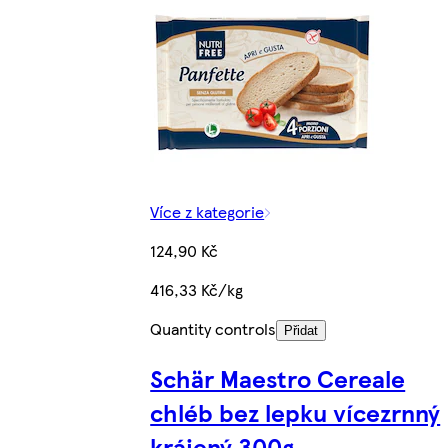
Více z kategorie
124,90 Kč
416,33 Kč/kg
Quantity controls
Přidat
Schär Maestro Cereale
chléb bez lepku vícezrnný
krájený 300g