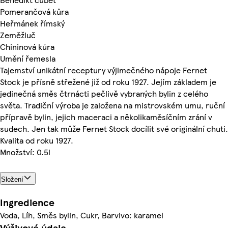
Pomerančová kůra
Heřmánek římský
Zeměžluč
Chininová kůra
Umění řemesla
Tajemství unikátní receptury výjimečného nápoje Fernet
Stock je přísně střežené již od roku 1927. Jejím základem je
jedinečná směs čtrnácti pečlivě vybraných bylin z celého
světa. Tradiční výroba je založena na mistrovském umu, ruční
přípravě bylin, jejich maceraci a několikaměsíčním zrání v
sudech. Jen tak může Fernet Stock docílit své originální chuti.
Kvalita od roku 1927.
Množství: 0.5l
Složení
Ingredience
Voda, Líh, Směs bylin, Cukr, Barvivo: karamel
Výživové údaje