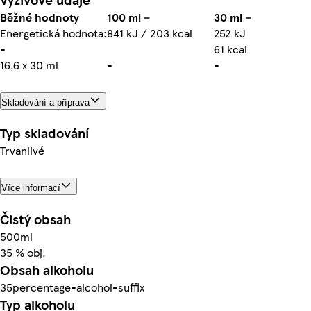
Běžné hodnoty
100 ml =
30 ml =
Energetická hodnota:
841 kJ / 203 kcal
252 kJ
-
61 kcal
16,6 x 30 ml
-
-
Skladování a příprava
Typ skladování
Trvanlivé
Více informací
Čistý obsah
500ml
35 % obj.
Obsah alkoholu
35percentage-alcohol-suffix
Typ alkoholu