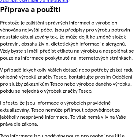
Zobrazit vše Likéry a medovina
Příprava a použití
Přestože je zajištění správných informací o výrobcích
věnována nejvyšší péče, jsou předpisy pro výrobu potravin
neustále aktualizovány tak, že může dojít ke změně složek
potravin, obsahu živin, dietetických informací a alergenů.
Vždy byste si měli přečíst etiketu na výrobku a nespoléhat se
pouze na informace poskytnuté na internetových stránkách.
V případě jakýchkoliv Vašich dotazů nebo potřeby získat radu
ohledně výrobků značky Tesco, kontaktujte prosím Oddělení
pro služby zákazníkům Tesco nebo výrobce daného výrobku,
pokdu se nejedná o výrobek značky Tesco.
I přesto, že jsou informace o výrobcích pravidelně
aktualizovány, Tesco nemůže přijmout odpovědnost za
jakékoliv nesprávné informace. To však nemá vliv na Vaše
práva dle zákona.
Tyto informace jsou podávány pouze pro osobní použití a