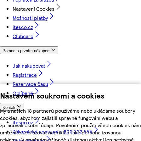
Nastavení Cookies
Možnosti platby
itesco.cz
Clubcard
Pomoc s prvním nákupem
Jak nakupovat
Registrace
Rezervace času
Oblíbené
Nastavení soukromí a cookies
Kontakt
My a našich 18 partnerů používáme nebo ukládáme soubory
cookies, abychom zajistili správné fungování webu a
itesco.cz
zpracovali osobní údaje. Povolením použití všech cookies nám
Zákaznické centrum - 800 222 555
umožníte zobrazovat například také personalizovanou
reklamu. V opačném případě zůstanou aktivní jen nezbytné
Naše obchody