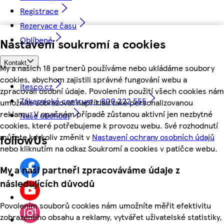
Registrace
Rezervace času
Oblíbené
Nastavení soukromí a cookies
Kontakt
My a našich 18 partnerů používáme nebo ukládáme soubory
cookies, abychom zajistili správné fungování webu a
itesco.cz
zpracovali osobní údaje. Povolením použití všech cookies nám
Zákaznické centrum - 800 222 555
umožníte zobrazovat například také personalizovanou
reklamu. V opačném případě zůstanou aktivní jen nezbytné
Naše obchody
cookies, které potřebujeme k provozu webu. Své rozhodnutí
můžete kdykoliv změnit v
Nastavení ochrany osobních údajů
followUs
nebo kliknutím na odkaz Soukromí a cookies v patičce webu.
My a naši partneři zpracováváme údaje z
následujících důvodů
Povolením souborů cookies nám umožníte měřit efektivitu
zobrazeného obsahu a reklamy, vytvářet uživatelské statistiky,