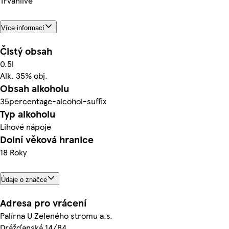
Trvanlivé
Více informací
Čistý obsah
0.5l
Alk. 35% obj.
Obsah alkoholu
35percentage-alcohol-suffix
Typ alkoholu
Lihové nápoje
Dolní věková hranice
18 Roky
Údaje o značce
Adresa pro vrácení
Palírna U Zeleného stromu a.s.
Drážďanská 14/84