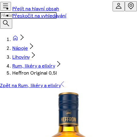
Přejít na hlavní obsah
Přeskočit na vyhledávání
Nápoje
Lihoviny
Rum, likéry a elixíry
Heffron Original 0,5l
Zpět na Rum, likéry a elixíry