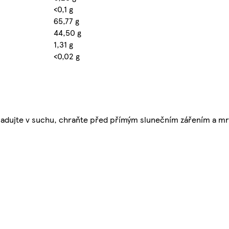
<0,1 g
65,77 g
44,50 g
1,31 g
<0,02 g
 Skladujte v suchu, chraňte před přímým slunečním zářením a m