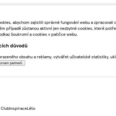
kies, abychom zajistili správné fungování webu a zpracovali 
ém případě zůstanou aktivní jen nezbytné cookies, které pot
odkaz Soukromí a cookies v patičce webu.
ících důvodů
azeného obsahu a reklamy, vytvářet uživatelské statistiky, uk
znam partnerů.
 Club
Inspirace
Léto