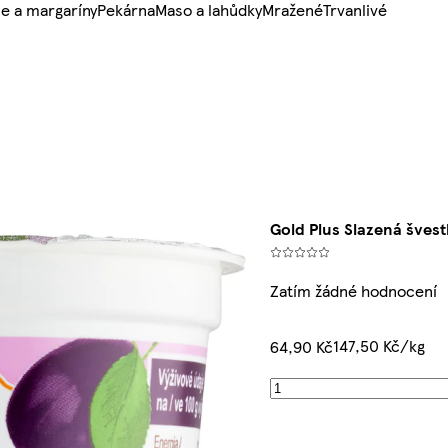
e a margaríny
Pekárna
Maso a lahůdky
Mražené
Trvanlivé
Gold Plus Slazená šves
Zatím žádné hodnocení
147,50 Kč/kg
64,90 Kč