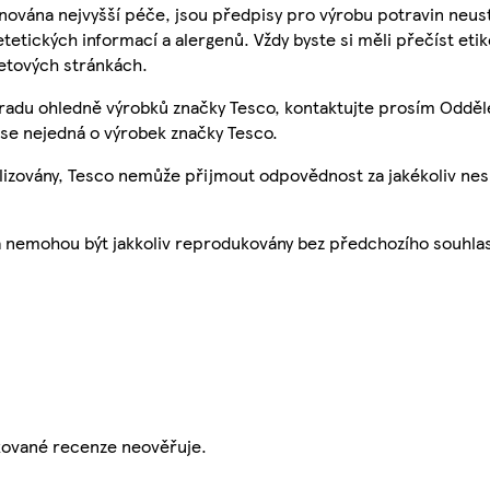
nována nejvyšší péče, jsou předpisy pro výrobu potravin neust
etetických informací a alergenů. Vždy byste si měli přečíst eti
etových stránkách.
 radu ohledně výrobků značky Tesco, kontaktujte prosím Odděl
se nejedná o výrobek značky Tesco.
ualizovány, Tesco nemůže přijmout odpovědnost za jakékoliv ne
a nemohou být jakkoliv reprodukovány bez předchozího souhla
ikované recenze neověřuje.