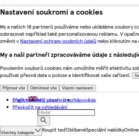
Nastavení soukromí a cookies
My a našich 18 partnerů používáme nebo ukládáme soubory coo
zobrazovat například také personalizovanou reklamu. V opačn
změnit v
Nastavení ochrany osobních údajů
nebo kliknutím na 
My a naši partneři zpracováváme údaje z následuj
Povolením souborů cookies nám umožníte měřit efektivitu zobr
používat přesná data o poloze a identifikovat vaše zařízení.
Se
Přijmout vše
Odmítnout vše
Vlastní nastavení
Přejít na hlavní obsah
English
Můj první nákup
Nápověda
Přeskočit na vyhledávání
Koupit teď
Oblíbené
Speciální nabídky
Online
Všechny kategorie