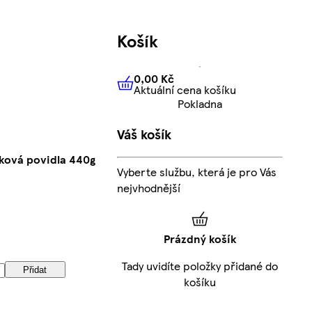
Košík
0,00 Kč
Aktuální cena košíku
0,00 Kč
Aktuální cena košíku
Pokladna
Váš košík
tková povidla 440g
Vyberte službu, která je pro Vás
nejvhodnější
Prázdný košík
Tady uvidíte položky přidané do
Přidat
košíku