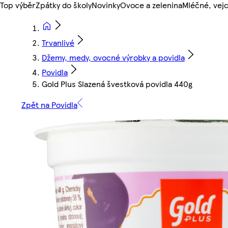
Top výběr
Zpátky do školy
Novinky
Ovoce a zelenina
Mléčné, vejc
Trvanlivé
Džemy, medy, ovocné výrobky a povidla
Povidla
Gold Plus Slazená švestková povidla 440g
Zpět na Povidla