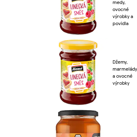
medy,
ovocné
výrobky a
povidla
Džemy,
marmelády
a ovocné
výrobky