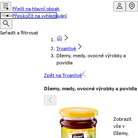
Přejít na hlavní obsah
Přeskočit na vyhledávání
Trvanlivé
Džemy, medy, ovocné výrobky a
povidla
Zpět na Trvanlivé
Džemy, medy, ovocné výrobky a povidla
Zobrazit
vše v
Džemy,