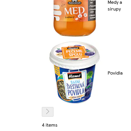
Medy a
sirupy
Povidla
4 items