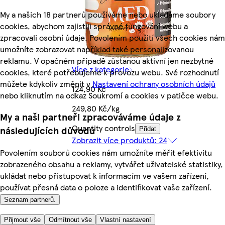
My a našich 18 partnerů používáme nebo ukládáme soubory
cookies, abychom zajistili správné fungování webu a
zpracovali osobní údaje. Povolením použití všech cookies nám
umožníte zobrazovat například také personalizovanou
reklamu. V opačném případě zůstanou aktivní jen nezbytné
Více z kategorie
cookies, které potřebujeme k provozu webu. Své rozhodnutí
můžete kdykoliv změnit v
Nastavení ochrany osobních údajů
124,90 Kč
nebo kliknutím na odkaz Soukromí a cookies v patičce webu.
249,80 Kč/kg
My a naši partneři zpracováváme údaje z
Quantity controls
následujících důvodů
Přidat
Zobrazit více produktů: 24
Povolením souborů cookies nám umožníte měřit efektivitu
zobrazeného obsahu a reklamy, vytvářet uživatelské statistiky,
ukládat nebo přistupovat k informacím ve vašem zařízení,
používat přesná data o poloze a identifikovat vaše zařízení.
Seznam partnerů.
Přijmout vše
Odmítnout vše
Vlastní nastavení