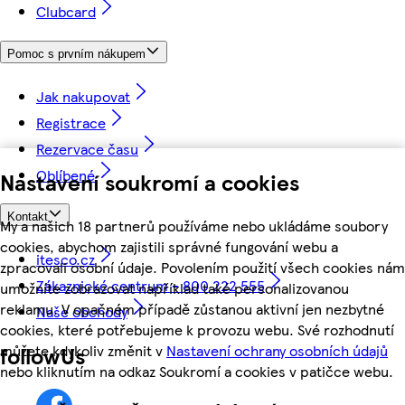
Clubcard
Pomoc s prvním nákupem
Jak nakupovat
Registrace
Rezervace času
Oblíbené
Nastavení soukromí a cookies
Kontakt
My a našich 18 partnerů používáme nebo ukládáme soubory
cookies, abychom zajistili správné fungování webu a
itesco.cz
zpracovali osobní údaje. Povolením použití všech cookies nám
Zákaznické centrum - 800 222 555
umožníte zobrazovat například také personalizovanou
reklamu. V opačném případě zůstanou aktivní jen nezbytné
Naše obchody
cookies, které potřebujeme k provozu webu. Své rozhodnutí
můžete kdykoliv změnit v
Nastavení ochrany osobních údajů
followUs
nebo kliknutím na odkaz Soukromí a cookies v patičce webu.