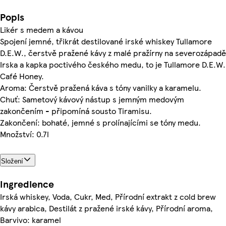
Popis
Likér s medem a kávou
Spojení jemné, třikrát destilované irské whiskey Tullamore
D.E.W., čerstvě pražené kávy z malé pražírny na severozápadě
Irska a kapka poctivého českého medu, to je Tullamore D.E.W.
Café Honey.
Aroma: Čerstvě pražená káva s tóny vanilky a karamelu.
Chuť: Sametový kávový nástup s jemným medovým
zakončením - připomíná sousto Tiramisu.
Zakončení: bohaté, jemné s prolínajícími se tóny medu.
Množství: 0.7l
Složení
Ingredience
Irská whiskey, Voda, Cukr, Med, Přírodní extrakt z cold brew
kávy arabica, Destilát z pražené irské kávy, Přírodní aroma,
Barvivo: karamel