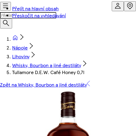
Přejít na hlavní obsah
Přeskočit na vyhledávání
Nápoje
Lihoviny
Whisky, Bourbon a jiné destiláty
Tullamore D.E.W. Café Honey 0,7l
Zpět na Whisky, Bourbon a jiné destiláty