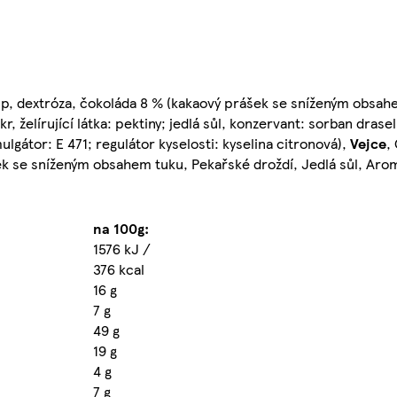
p, dextróza, čokoláda 8 % (kakaový prášek se sníženým obsah
ukr, želírující látka: pektiny; jedlá sůl, konzervant: sorban dras
ulgátor: E 471; regulátor kyselosti: kyselina citronová),
Vejce
,
ek se sníženým obsahem tuku, Pekařské droždí, Jedlá sůl, Aro
na 100g:
1576 kJ /
376 kcal
16 g
7 g
49 g
19 g
4 g
7 g