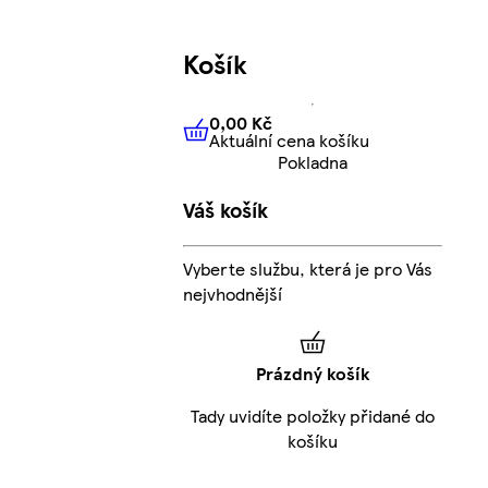
Košík
0,00 Kč
Aktuální cena košíku
0,00 Kč
Aktuální cena košíku
Pokladna
Váš košík
Vyberte službu, která je pro Vás
nejvhodnější
Prázdný košík
Tady uvidíte položky přidané do
košíku