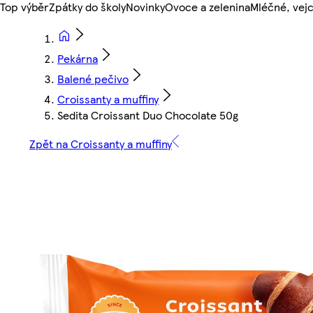
Top výběr
Zpátky do školy
Novinky
Ovoce a zelenina
Mléčné, vejc
Pekárna
Balené pečivo
Croissanty a muffiny
Sedita Croissant Duo Chocolate 50g
Zpět na Croissanty a muffiny