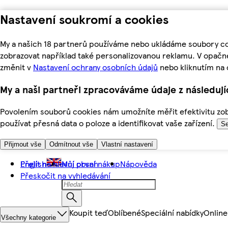
Nastavení soukromí a cookies
My a našich 18 partnerů používáme nebo ukládáme soubory coo
zobrazovat například také personalizovanou reklamu. V opačn
změnit v
Nastavení ochrany osobních údajů
nebo kliknutím na 
My a naši partneři zpracováváme údaje z následuj
Povolením souborů cookies nám umožníte měřit efektivitu zobr
používat přesná data o poloze a identifikovat vaše zařízení.
Se
Přijmout vše
Odmítnout vše
Vlastní nastavení
Přejít na hlavní obsah
English
Můj první nákup
Nápověda
Přeskočit na vyhledávání
Koupit teď
Oblíbené
Speciální nabídky
Online
Všechny kategorie