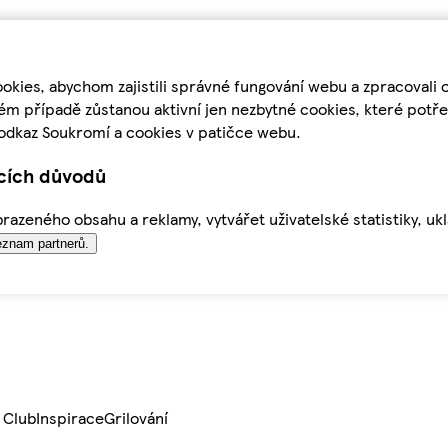
kies, abychom zajistili správné fungování webu a zpracovali 
ém případě zůstanou aktivní jen nezbytné cookies, které pot
odkaz Soukromí a cookies v patičce webu.
ících důvodů
azeného obsahu a reklamy, vytvářet uživatelské statistiky, uk
znam partnerů.
 Club
Inspirace
Grilování