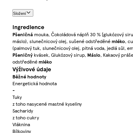
Složení
Ingredience
Pšeničná
mouka, Čokoládová náplň 30 % [glukózový siru
máslo), slunečnicový olej, sušené odstředěné
mléko
, c
(palmový tuk, slunečnicový olej, pitná voda, jedlá sůl, em
Pšeničný
kvásek, Glukózový sirup,
Máslo
, Kakaový práš
odstředěné
mléko
Výživové údaje
Běžné hodnoty
Energetická hodnota
-
Tuky
z toho nasycené mastné kyseliny
Sacharidy
z toho cukry
Vláknina
Bílkoviny