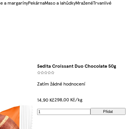
e a margaríny
Pekárna
Maso a lahůdky
Mražené
Trvanlivé
Sedita Croissant Duo Chocolate 50g
Zatím žádné hodnocení
298,00 Kč/kg
14,90 Kč
Přidat