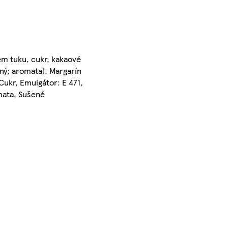
em tuku, cukr, kakaové
elný; aromata], Margarín
 Cukr, Emulgátor: E 471,
mata, Sušené