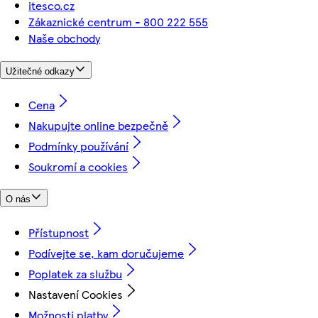
itesco.cz
Zákaznické centrum - 800 222 555
Naše obchody
Užitečné odkazy
Cena
Nakupujte online bezpečně
Podmínky používání
Soukromí a cookies
O nás
Přístupnost
Podívejte se, kam doručujeme
Poplatek za službu
Nastavení Cookies
Možnosti platby