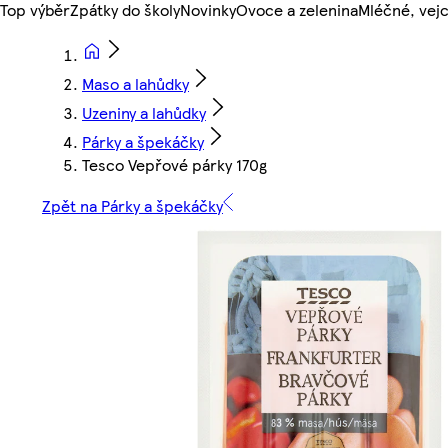
Top výběr
Zpátky do školy
Novinky
Ovoce a zelenina
Mléčné, vejc
Maso a lahůdky
Uzeniny a lahůdky
Párky a špekáčky
Tesco Vepřové párky 170g
Zpět na Párky a špekáčky