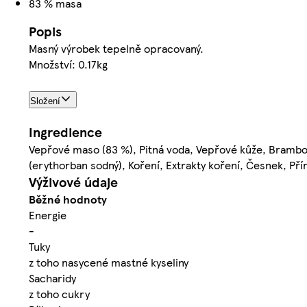
83 % masa
Popis
Masný výrobek tepelně opracovaný.
Množství: 0.17kg
Složení
Ingredience
Vepřové maso (83 %), Pitná voda, Vepřové kůže, Bramborov
(erythorban sodný), Koření, Extrakty koření, Česnek, Př
Výživové údaje
Běžné hodnoty
Energie
-
Tuky
z toho nasycené mastné kyseliny
Sacharidy
z toho cukry