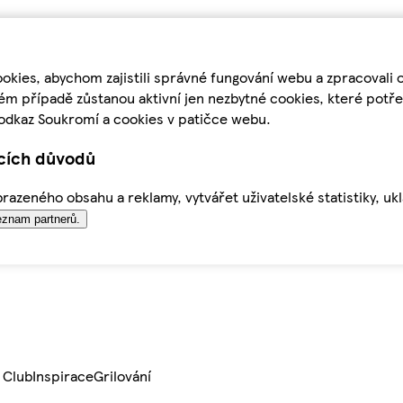
kies, abychom zajistili správné fungování webu a zpracovali 
ém případě zůstanou aktivní jen nezbytné cookies, které pot
odkaz Soukromí a cookies v patičce webu.
ících důvodů
azeného obsahu a reklamy, vytvářet uživatelské statistiky, uk
znam partnerů.
 Club
Inspirace
Grilování