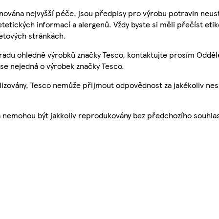
nována nejvyšší péče, jsou předpisy pro výrobu potravin neust
etetických informací a alergenů. Vždy byste si měli přečíst eti
etových stránkách.
 radu ohledně výrobků značky Tesco, kontaktujte prosím Odděl
se nejedná o výrobek značky Tesco.
ualizovány, Tesco nemůže přijmout odpovědnost za jakékoliv ne
a nemohou být jakkoliv reprodukovány bez předchozího souhla