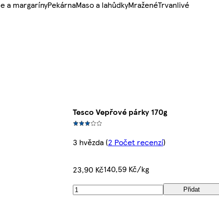
e a margaríny
Pekárna
Maso a lahůdky
Mražené
Trvanlivé
Tesco Vepřové párky 170g
3 hvězda
(
2 Počet recenzí
)
140,59 Kč/kg
23,90 Kč
Přidat