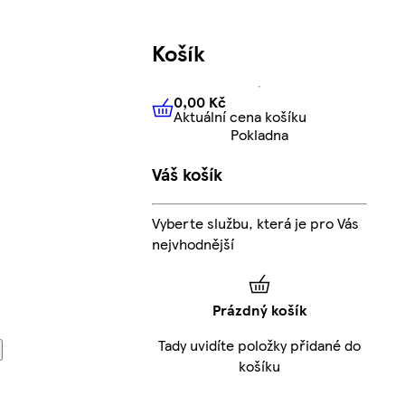
Košík
0,00 Kč
Aktuální cena košíku
0,00 Kč
Aktuální cena košíku
Pokladna
Váš košík
Vyberte službu, která je pro Vás
nejvhodnější
Prázdný košík
Tady uvidíte položky přidané do
košíku