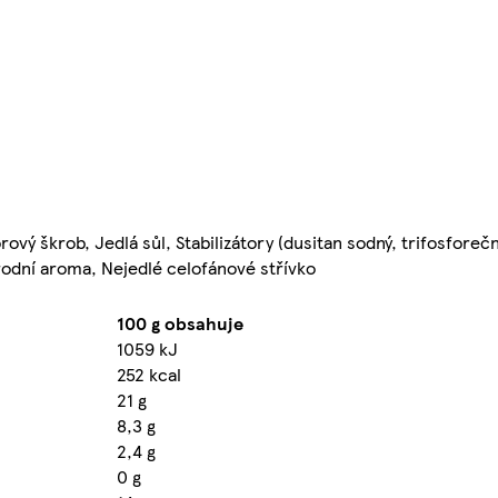
ý škrob, Jedlá sůl, Stabilizátory (dusitan sodný, trifosforečn
írodní aroma, Nejedlé celofánové střívko
100 g obsahuje
1059 kJ
252 kcal
21 g
8,3 g
2,4 g
0 g