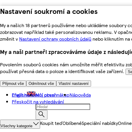
Nastavení soukromí a cookies
My a našich 18 partnerů používáme nebo ukládáme soubory coo
zobrazovat například také personalizovanou reklamu. V opačn
změnit v
Nastavení ochrany osobních údajů
nebo kliknutím na 
My a naši partneři zpracováváme údaje z následuj
Povolením souborů cookies nám umožníte měřit efektivitu zobr
používat přesná data o poloze a identifikovat vaše zařízení.
Se
Přijmout vše
Odmítnout vše
Vlastní nastavení
Přejít na hlavní obsah
English
Můj první nákup
Nápověda
Přeskočit na vyhledávání
Koupit teď
Oblíbené
Speciální nabídky
Online
Všechny kategorie