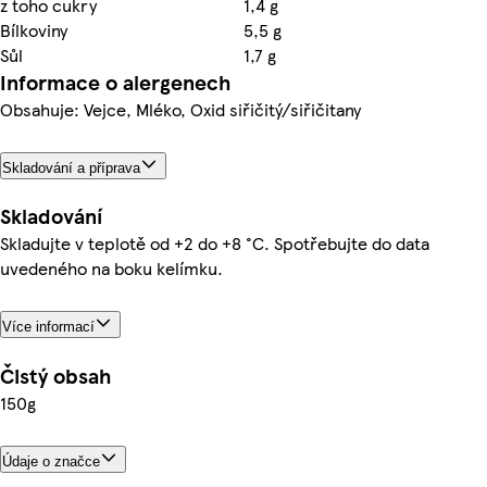
z toho cukry
1,4 g
Bílkoviny
5,5 g
Sůl
1,7 g
Informace o alergenech
Obsahuje: Vejce, Mléko, Oxid siřičitý/siřičitany
Skladování a příprava
Skladování
Skladujte v teplotě od +2 do +8 °C. Spotřebujte do data
uvedeného na boku kelímku.
Více informací
Čistý obsah
150g
Údaje o značce