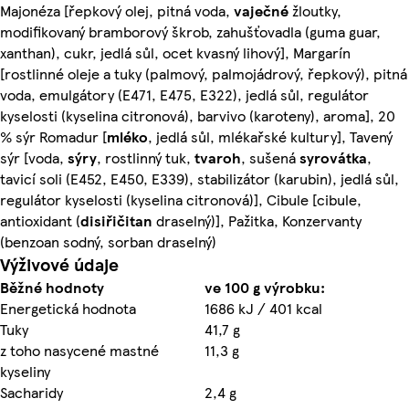
Majonéza [řepkový olej, pitná voda,
vaječné
žloutky,
modifikovaný bramborový škrob, zahušťovadla (guma guar,
xanthan), cukr, jedlá sůl, ocet kvasný lihový], Margarín
[rostlinné oleje a tuky (palmový, palmojádrový, řepkový), pitná
voda, emulgátory (E471, E475, E322), jedlá sůl, regulátor
kyselosti (kyselina citronová), barvivo (karoteny), aroma], 20
% sýr Romadur [
mléko
, jedlá sůl, mlékařské kultury], Tavený
sýr [voda,
sýry
, rostlinný tuk,
tvaroh
, sušená
syrovátka
,
tavicí soli (E452, E450, E339), stabilizátor (karubin), jedlá sůl,
regulátor kyselosti (kyselina citronová)], Cibule [cibule,
antioxidant (
disiřičitan
draselný)], Pažitka, Konzervanty
(benzoan sodný, sorban draselný)
Výživové údaje
Běžné hodnoty
ve 100 g výrobku:
Energetická hodnota
1686 kJ / 401 kcal
Tuky
41,7 g
z toho nasycené mastné
11,3 g
kyseliny
Sacharidy
2,4 g