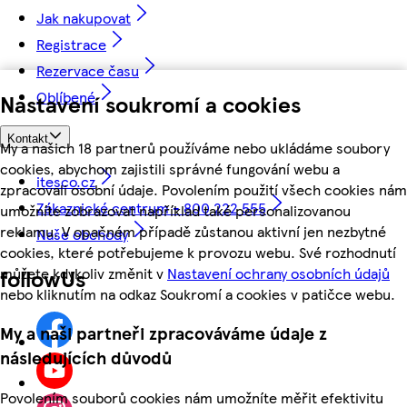
Jak nakupovat
Registrace
Rezervace času
Oblíbené
Nastavení soukromí a cookies
Kontakt
My a našich 18 partnerů používáme nebo ukládáme soubory
cookies, abychom zajistili správné fungování webu a
itesco.cz
zpracovali osobní údaje. Povolením použití všech cookies nám
Zákaznické centrum - 800 222 555
umožníte zobrazovat například také personalizovanou
reklamu. V opačném případě zůstanou aktivní jen nezbytné
Naše obchody
cookies, které potřebujeme k provozu webu. Své rozhodnutí
můžete kdykoliv změnit v
Nastavení ochrany osobních údajů
followUs
nebo kliknutím na odkaz Soukromí a cookies v patičce webu.
My a naši partneři zpracováváme údaje z
následujících důvodů
Povolením souborů cookies nám umožníte měřit efektivitu