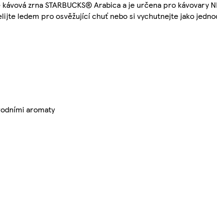
huje kávová zrna STARBUCKS® Arabica a je určena pro kávovary
lijte ledem pro osvěžující chuť nebo si vychutnejte jako jedn
írodními aromaty