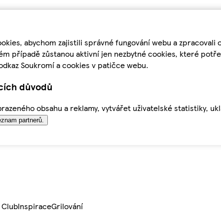
kies, abychom zajistili správné fungování webu a zpracovali 
ém případě zůstanou aktivní jen nezbytné cookies, které pot
odkaz Soukromí a cookies v patičce webu.
ících důvodů
azeného obsahu a reklamy, vytvářet uživatelské statistiky, uk
znam partnerů.
 Club
Inspirace
Grilování