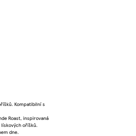
šků. Kompatibilní s
de Roast, inspirovaná
lískových oříšků.
ěhem dne.