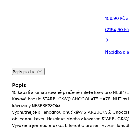
109,90 Kč s
(2154,90 Kč
Nabídka pla
Popis produktu
Popis
10 kapslí aromatizované pražené mleté kávy pro NESPRE
Kávové kapsle STARBUCKS® CHOCOLATE HAZELNUT by NESP
kávovary NESPRESSO®.
Vychutnejte si lahodnou chuť kávy STARBUCKS® Chocol
oblíbenou kávou Hazelnut Mocha z kaváren STARBUCKS®, 
Vyvážená jemnou měkkostí lehčího pražení vytváří lahůd