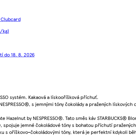
 Clubcard
/kg)
tí do 18. 8. 2026
SSO systém. Kakaová a lískooříšková příchuť.
RESSO®, s jemnými tóny čokolády a pražených lískových oří
ate Hazelnut by NESPRESSO®. Tato směs káv STARBUCKS® Blon
spojuje jemné čokoládové tóny s bohatou příchutí pražených 
ku s oříškovo-čokoládovými tóny, která je perfektní kdykoli b