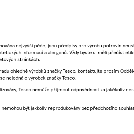
nována nejvyšší péče, jsou předpisy pro výrobu potravin neust
etetických informací a alergenů. Vždy byste si měli přečíst eti
etových stránkách.
 radu ohledně výrobků značky Tesco, kontaktujte prosím Odděl
se nejedná o výrobek značky Tesco.
ualizovány, Tesco nemůže přijmout odpovědnost za jakékoliv ne
a nemohou být jakkoliv reprodukovány bez předchozího souhla