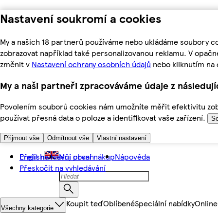
Nastavení soukromí a cookies
My a našich 18 partnerů používáme nebo ukládáme soubory coo
zobrazovat například také personalizovanou reklamu. V opačn
změnit v
Nastavení ochrany osobních údajů
nebo kliknutím na 
My a naši partneři zpracováváme údaje z následuj
Povolením souborů cookies nám umožníte měřit efektivitu zobr
používat přesná data o poloze a identifikovat vaše zařízení.
Se
Přijmout vše
Odmítnout vše
Vlastní nastavení
Přejít na hlavní obsah
English
Můj první nákup
Nápověda
Přeskočit na vyhledávání
Koupit teď
Oblíbené
Speciální nabídky
Online
Všechny kategorie