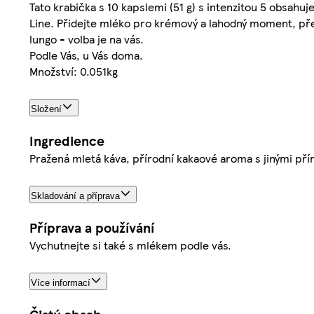
Tato krabička s 10 kapslemi (51 g) s intenzitou 5 obsa
Line. Přidejte mléko pro krémový a lahodný moment, pře
lungo - volba je na vás.
Podle Vás, u Vás doma.
Množství: 0.051kg
Složení
Ingredience
Pražená mletá káva, přírodní kakaové aroma s jinými př
Skladování a příprava
Příprava a používání
Vychutnejte si také s mlékem podle vás.
Více informací