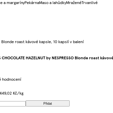
e a margaríny
Pekárna
Maso a lahůdky
Mražené
Trvanlivé
de roast kávové kapsle, 10 kapslí v balení
CHOCOLATE HAZELNUT by NESPRESSO Blonde roast kávové ka
é hodnocení
449,02 Kč/kg
Přidat