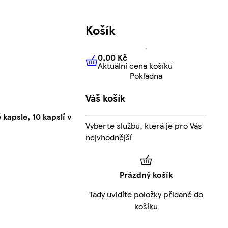
Košík
0,00 Kč
Aktuální cena košíku
0,00 Kč
Aktuální cena košíku
Pokladna
Váš košík
psle, 10 kapslí v
Vyberte službu, která je pro Vás
nejvhodnější
Prázdný košík
Tady uvidíte položky přidané do
košíku