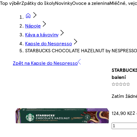
Top výběr
Zpátky do školy
Novinky
Ovoce a zelenina
Mléčné, vejc
Nápoje
Káva a kávoviny
Kapsle do Nespresso
STARBUCKS CHOCOLATE HAZELNUT by NESPRESSO Blon
Zpět na Kapsle do Nespresso
STARBUCKS 
balení
Zatím žádn
2 
124,90 Kč