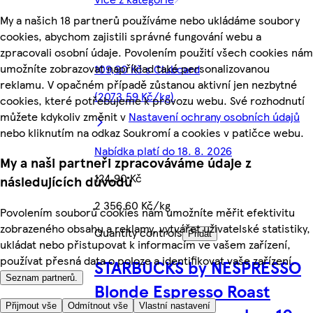
My a našich 18 partnerů používáme nebo ukládáme soubory
cookies, abychom zajistili správné fungování webu a
zpracovali osobní údaje. Povolením použití všech cookies nám
umožníte zobrazovat například také personalizovanou
109,90 Kč s Clubcard
reklamu. V opačném případě zůstanou aktivní jen nezbytné
(2073,59 Kč/kg)
cookies, které potřebujeme k provozu webu. Své rozhodnutí
můžete kdykoliv změnit v
Nastavení ochrany osobních údajů
nebo kliknutím na odkaz Soukromí a cookies v patičce webu.
Nabídka platí do 18. 8. 2026
My a naši partneři zpracováváme údaje z
124,90 Kč
následujících důvodů
2 356,60 Kč/kg
Povolením souborů cookies nám umožníte měřit efektivitu
zobrazeného obsahu a reklamy, vytvářet uživatelské statistiky,
Quantity controls
Přidat
ukládat nebo přistupovat k informacím ve vašem zařízení,
používat přesná data o poloze a identifikovat vaše zařízení.
STARBUCKS by NESPRESSO
Seznam partnerů.
Blonde Espresso Roast
Přijmout vše
Odmítnout vše
Vlastní nastavení