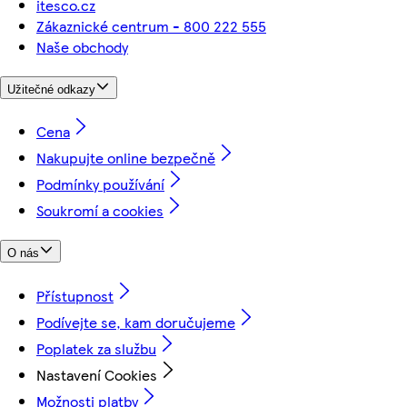
itesco.cz
Zákaznické centrum - 800 222 555
Naše obchody
Užitečné odkazy
Cena
Nakupujte online bezpečně
Podmínky používání
Soukromí a cookies
O nás
Přístupnost
Podívejte se, kam doručujeme
Poplatek za službu
Nastavení Cookies
Možnosti platby