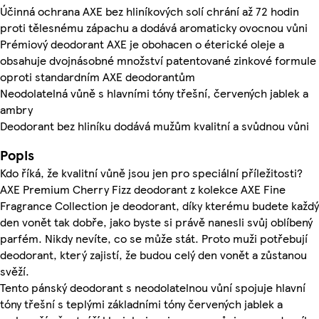
Účinná ochrana AXE bez hliníkových solí chrání až 72 hodin
proti tělesnému zápachu a dodává aromaticky ovocnou vůni
Prémiový deodorant AXE je obohacen o éterické oleje a
obsahuje dvojnásobné množství patentované zinkové formule
oproti standardním AXE deodorantům
Neodolatelná vůně s hlavními tóny třešní, červených jablek a
ambry
Deodorant bez hliníku dodává mužům kvalitní a svůdnou vůni
Popis
Kdo říká, že kvalitní vůně jsou jen pro speciální příležitosti?
AXE Premium Cherry Fizz deodorant z kolekce AXE Fine
Fragrance Collection je deodorant, díky kterému budete každý
den vonět tak dobře, jako byste si právě nanesli svůj oblíbený
parfém. Nikdy nevíte, co se může stát. Proto muži potřebují
deodorant, který zajistí, že budou celý den vonět a zůstanou
svěží.
Tento pánský deodorant s neodolatelnou vůní spojuje hlavní
tóny třešní s teplými základními tóny červených jablek a