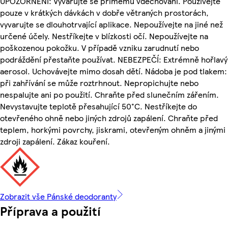
UPOZORNĚNÍ: Vyvarujte se přímému vdechování. Používejte
pouze v krátkých dávkách v dobře větraných prostorách,
vyvarujte se dlouhotrvající aplikace. Nepoužívejte na jiné než
určené účely. Nestříkejte v blízkosti očí. Nepoužívejte na
poškozenou pokožku. V případě vzniku zarudnutí nebo
podráždění přestaňte používat. NEBEZPEČÍ: Extrémně hořlavý
aerosol. Uchovávejte mimo dosah dětí. Nádoba je pod tlakem:
při zahřívání se může roztrhnout. Nepropichujte nebo
nespalujte ani po použití. Chraňte před slunečním zářením.
Nevystavujte teplotě přesahující 50°C. Nestříkejte do
otevřeného ohně nebo jiných zdrojů zapálení. Chraňte před
teplem, horkými povrchy, jiskrami, otevřeným ohněm a jinými
zdroji zapálení. Zákaz kouření.
Zobrazit vše Pánské deodoranty
Příprava a použití