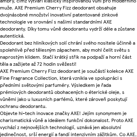
ambry, čímž vytváří klasicky inspirovanou vůni pro moderního
muže. AXE Premium Cherry Fizz deodorant obsahuje
dvojnásobné množství inovativní patentované zinkové
technologie ve srovnání s našimi standardními AXE
deodoranty. Díky tomu vůně deodorantu vydrží déle a zůstane
autentická.
Deodorant bez hliníkových solí chrání svého nositele účinně a
spolehlivě před tělesným zápachem, aby mohl čelit světu s
naprostým klidem. Stačí krátký střik na podpaží a horní část
těla a zažijete až 72 hodin svěžesti!
AXE Premium Cherry Fizz deodorant je součástí kolekce AXE
Fine Fragrance Collection, která vznikla ve spolupráci s
předními světovými parfuméry. Výsledkem je řada
prémiových deodorantů obohacených o éterické oleje, s
vůněmi jako u luxusních parfémů, které zároveň poskytují
ochranu deodorantu.
Objevte hi-tech inovace značky AXE! Jejím synonymem je
charismatická vůně a ideálem funkční dokonalost. Proto AXE
vychází z nejnovějších technologií, uznává jen absolutní
jedinečnost, srší energií a fandí intenzivním zážitkům. Co AXE,