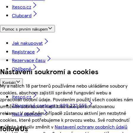
itesco.cz
Clubcard
Pomoc s prvním nákupem
Jak nakupovat
Registrace
Rezervace času
Oblíbené
Nastavení soukromí a cookies
Kontakt
My a našich 18 partnerů používáme nebo ukládáme soubory
cookies, abychom zajistili správné fungování webu a
itesco.cz
zpracovali osobní údaje. Povolením použití všech cookies nám
Zákaznické centrum - 800 222 555
umožníte zobrazovat například také personalizovanou
reklamu. V opačném případě zůstanou aktivní jen nezbytné
Naše obchody
cookies, které potřebujeme k provozu webu. Své rozhodnutí
můžete kdykoliv změnit v
Nastavení ochrany osobních údajů
followUs