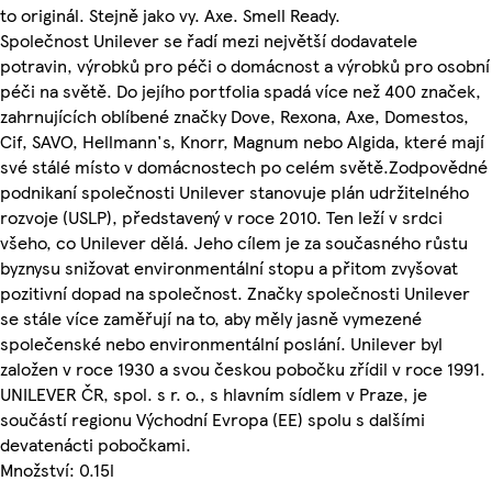
to originál. Stejně jako vy. Axe. Smell Ready.
Společnost Unilever se řadí mezi největší dodavatele
potravin, výrobků pro péči o domácnost a výrobků pro osobní
péči na světě. Do jejího portfolia spadá více než 400 značek,
zahrnujících oblíbené značky Dove, Rexona, Axe, Domestos,
Cif, SAVO, Hellmann's, Knorr, Magnum nebo Algida, které mají
své stálé místo v domácnostech po celém světě.Zodpovědné
podnikaní společnosti Unilever stanovuje plán udržitelného
rozvoje (USLP), představený v roce 2010. Ten leží v srdci
všeho, co Unilever dělá. Jeho cílem je za současného růstu
byznysu snižovat environmentální stopu a přitom zvyšovat
pozitivní dopad na společnost. Značky společnosti Unilever
se stále více zaměřují na to, aby měly jasně vymezené
společenské nebo environmentální poslání. Unilever byl
založen v roce 1930 a svou českou pobočku zřídil v roce 1991.
UNILEVER ČR, spol. s r. o., s hlavním sídlem v Praze, je
součástí regionu Východní Evropa (EE) spolu s dalšími
devatenácti pobočkami.
Množství: 0.15l