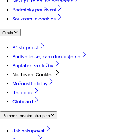
Nakupujte online bezpečně
Podmínky používání
Soukromí a cookies
O nás
Přístupnost
Podívejte se, kam doručujeme
Poplatek za službu
Nastavení Cookies
Možnosti platby
itesco.cz
Clubcard
Pomoc s prvním nákupem
Jak nakupovat