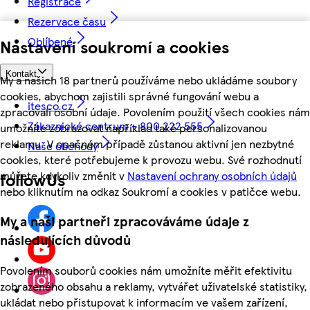
Registrace
Rezervace času
Oblíbené
Nastavení soukromí a cookies
Kontakt
My a našich 18 partnerů používáme nebo ukládáme soubory
cookies, abychom zajistili správné fungování webu a
itesco.cz
zpracovali osobní údaje. Povolením použití všech cookies nám
Zákaznické centrum - 800 222 555
umožníte zobrazovat například také personalizovanou
reklamu. V opačném případě zůstanou aktivní jen nezbytné
Naše obchody
cookies, které potřebujeme k provozu webu. Své rozhodnutí
můžete kdykoliv změnit v
Nastavení ochrany osobních údajů
followUs
nebo kliknutím na odkaz Soukromí a cookies v patičce webu.
My a naši partneři zpracováváme údaje z
následujících důvodů
Povolením souborů cookies nám umožníte měřit efektivitu
zobrazeného obsahu a reklamy, vytvářet uživatelské statistiky,
ukládat nebo přistupovat k informacím ve vašem zařízení,