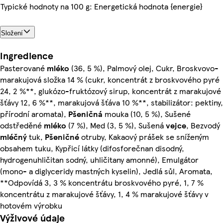
Typické hodnoty na 100 g: Energetická hodnota {energie}
Složení
Ingredience
Pasterované
mléko
(36, 5 %), Palmový olej, Cukr, Broskvovo-
marakujová složka 14 % (cukr, koncentrát z broskvového pyré
24, 2 %**, glukózo-fruktózový sirup, koncentrát z marakujové
šťávy 12, 6 %**, marakujová šťáva 10 %**, stabilizátor: pektiny,
přírodní aromata),
Pšeničná
mouka (10, 5 %), Sušené
odstředěné
mléko
(7 %), Med (3, 5 %), Sušená
vejce
, Bezvodý
mléčný
tuk,
Pšeničné
otruby, Kakaový prášek se sníženým
obsahem tuku, Kypřicí látky (difosforečnan disodný,
hydrogenuhličitan sodný, uhličitany amonné), Emulgátor
(mono- a diglyceridy mastných kyselin), Jedlá sůl, Aromata,
**Odpovídá 3, 3 % koncentrátu broskvového pyré, 1, 7 %
koncentrátu z marakujové šťávy, 1, 4 % marakujové šťávy v
hotovém výrobku
Výživové údaje