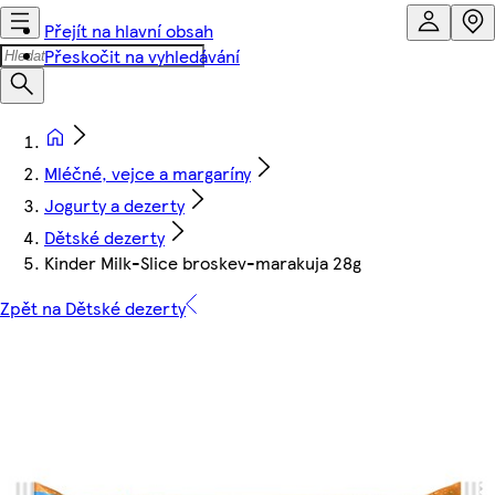
Přejít na hlavní obsah
Přeskočit na vyhledávání
Mléčné, vejce a margaríny
Jogurty a dezerty
Dětské dezerty
Kinder Milk-Slice broskev-marakuja 28g
Zpět na Dětské dezerty