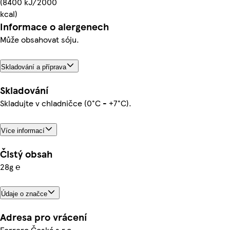
(8400 kJ/2000
kcal)
Informace o alergenech
Může obsahovat sóju.
Skladování a příprava
Skladování
Skladujte v chladničce (0°C - +7°C).
Více informací
Čistý obsah
28g ℮
Údaje o značce
Adresa pro vrácení
Ferrero Česká s.r.o.