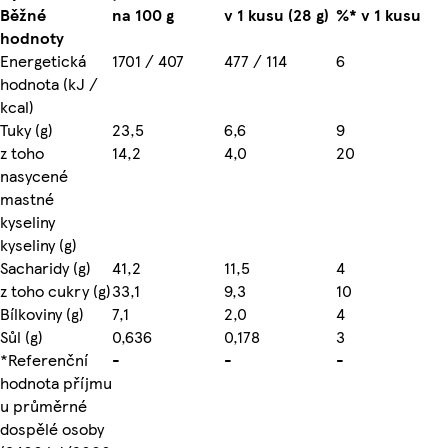
Běžné
na 100 g
v 1 kusu (28 g)
%* v 1 kusu
hodnoty
Energetická
1701 / 407
477 / 114
6
hodnota (kJ /
kcal)
Tuky (g)
23,5
6,6
9
z toho
14,2
4,0
20
nasycené
mastné
kyseliny
kyseliny (g)
Sacharidy (g)
41,2
11,5
4
z toho cukry (g)
33,1
9,3
10
Bílkoviny (g)
7,1
2,0
4
Sůl (g)
0,636
0,178
3
*Referenční
-
-
-
hodnota příjmu
u průměrné
dospělé osoby