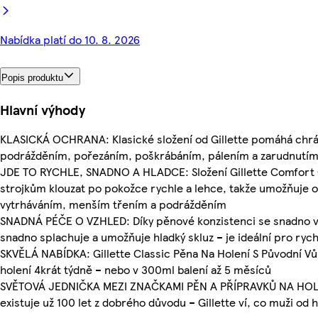
Nabídka platí do 10. 8. 2026
Popis produktu
Hlavní výhody
KLASICKÁ OCHRANA: Klasické složení od Gillette pomáhá chrá
podrážděním, pořezáním, poškrábáním, pálením a zarudnutí
JDE TO RYCHLE, SNADNO A HLADCE: Složení Gillette Comfort 
strojkům klouzat po pokožce rychle a lehce, takže umožňuje 
vytrháváním, menším třením a podrážděním
SNADNÁ PÉČE O VZHLED: Díky pěnové konzistenci se snadno vyt
snadno splachuje a umožňuje hladký skluz – je ideální pro rych
SKVĚLÁ NABÍDKA: Gillette Classic Pěna Na Holení S Původní Vůn
holení 4krát týdně – nebo v 300ml balení až 5 měsíců
SVĚTOVÁ JEDNIČKA MEZI ZNAČKAMI PĚN A PŘÍPRAVKŮ NA HOLEN
existuje už 100 let z dobrého důvodu – Gillette ví, co muži od h