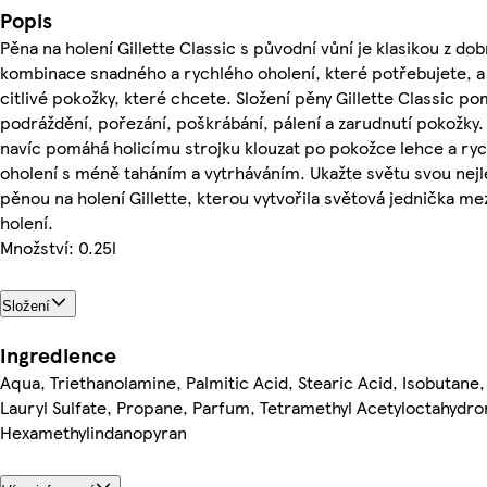
Popis
Pěna na holení Gillette Classic s původní vůní je klasikou z do
kombinace snadného a rychlého oholení, které potřebujete, a 
citlivé pokožky, které chcete. Složení pěny Gillette Classic 
podráždění, pořezání, poškrábání, pálení a zarudnutí pokožky.
navíc pomáhá holicímu strojku klouzat po pokožce lehce a ry
oholení s méně taháním a vytrháváním. Ukažte světu svou nejle
pěnou na holení Gillette, kterou vytvořila světová jednička me
holení.
Množství: 0.25l
Složení
Ingredience
Aqua, Triethanolamine, Palmitic Acid, Stearic Acid, Isobutane
Lauryl Sulfate, Propane, Parfum, Tetramethyl Acetyloctahydr
Hexamethylindanopyran