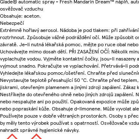
Glade® automatic spray - Fresh Mandarin Dream™ náplň, aut
osvěžovač vzduchu
Obsahuje: aceton.
Nebezpečí
Extrémně hořlavý aerosol. Nádoba je pod tlakem: při zahříván
roztrhnout. Způsobuje vážné podráždění očí. Může způsobit o
závratě. Je-li nutná lékařská pomoc, mějte po ruce obal nebo 
Uchovávejte mimo dosah dětí. PŘI ZASAŽENÍ OČÍ: Několik min
vyplachujte vodou. Vyjměte kontaktní čočky, jsou-li nasazeny a
vyjmout snadno. Pokračujte ve vyplachování. Přetrvává-li podr
Vyhledejte lékařskou pomoc/ošetření. Chraňte před sluneční
Nevystavujte teplotě přesahující 50 °C. Chraňte před teplem
jiskrami, otevřeným plamenem a jinými zdroji zapálení. Zákaz 
Nestříkejte do otevřeného ohně nebo jiných zdrojů zapálení. 
nebo nespalujte ani po použití. Opakovaná expozice může způ
nebo popraskání kůže. Obsahuje d-limonene. Může vyvolat ale
Používejte pouze v dobře větraných prostorách. Osoby s přeci
by měly tento výrobek používat s opatrností. Osvěžovače vz
nahradit správné hygienické návyky.