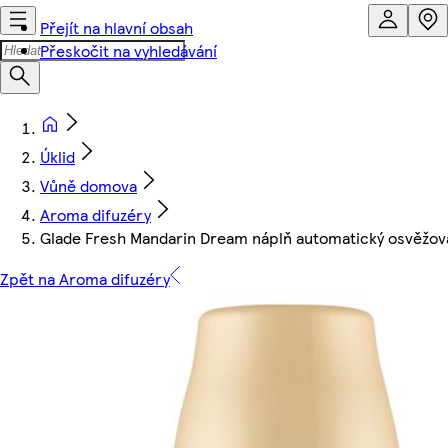
Přejít na hlavní obsah
Přeskočit na vyhledávání
Úklid
Vůně domova
Aroma difuzéry
Glade Fresh Mandarin Dream náplň automatický osvěžo
Zpět na Aroma difuzéry