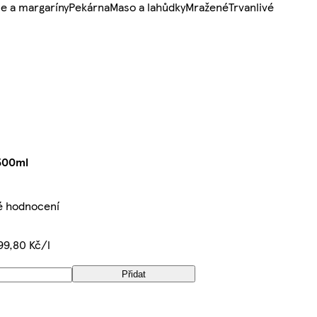
e a margaríny
Pekárna
Maso a lahůdky
Mražené
Trvanlivé
 500ml
é hodnocení
99,80 Kč/l
Přidat