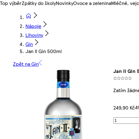
Top výběr
Zpátky do školy
Novinky
Ovoce a zelenina
Mléčné, vejc
Nápoje
Lihoviny
Gin
Jan II Gin 500ml
Zpět na Gin
Jan II Gin
Zatím žádn
4
249,90 Kč