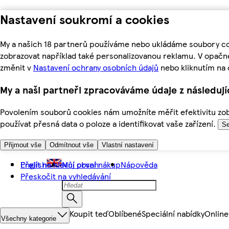
Nastavení soukromí a cookies
My a našich 18 partnerů používáme nebo ukládáme soubory coo
zobrazovat například také personalizovanou reklamu. V opačn
změnit v
Nastavení ochrany osobních údajů
nebo kliknutím na 
My a naši partneři zpracováváme údaje z následuj
Povolením souborů cookies nám umožníte měřit efektivitu zobr
používat přesná data o poloze a identifikovat vaše zařízení.
Se
Přijmout vše
Odmítnout vše
Vlastní nastavení
Přejít na hlavní obsah
English
Můj první nákup
Nápověda
Přeskočit na vyhledávání
Koupit teď
Oblíbené
Speciální nabídky
Online
Všechny kategorie