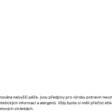
nována nejvyšší péče, jsou předpisy pro výrobu potravin neust
etetických informací a alergenů. Vždy byste si měli přečíst eti
etových stránkách.