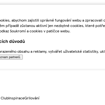
kies, abychom zajistili správné fungování webu a zpracovali 
ém případě zůstanou aktivní jen nezbytné cookies, které pot
odkaz Soukromí a cookies v patičce webu.
ících důvodů
azeného obsahu a reklamy, vytvářet uživatelské statistiky, uk
znam partnerů.
 Club
Inspirace
Grilování