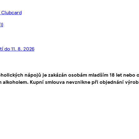
s Clubcard
l)
í do 11. 8. 2026
oholických nápojů je zakázán osobám mladším 18 let neb
 alkoholem. Kupní smlouva nevznikne při objednání výrob