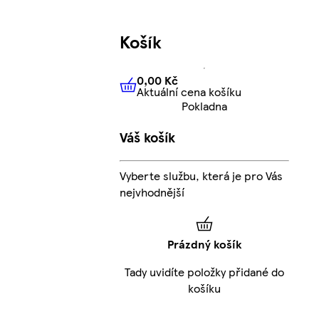
Košík
0,00 Kč
Aktuální cena košíku
0,00 Kč
Aktuální cena košíku
Pokladna
Váš košík
Vyberte službu, která je pro Vás
nejvhodnější
Prázdný košík
Tady uvidíte položky přidané do
košíku