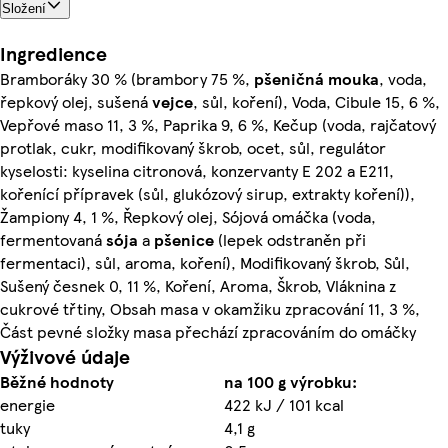
Složení
Ingredience
Bramboráky 30 % (brambory 75 %,
pšeničná
mouka
, voda,
řepkový olej, sušená
vejce
, sůl, koření), Voda, Cibule 15, 6 %,
Vepřové maso 11, 3 %, Paprika 9, 6 %, Kečup (voda, rajčatový
protlak, cukr, modifikovaný škrob, ocet, sůl, regulátor
kyselosti: kyselina citronová, konzervanty E 202 a E211,
kořenící přípravek (sůl, glukózový sirup, extrakty koření)),
Žampiony 4, 1 %, Řepkový olej, Sójová omáčka (voda,
fermentovaná
sója
a
pšenice
(lepek odstraněn při
fermentaci), sůl, aroma, koření), Modifikovaný škrob, Sůl,
Sušený česnek 0, 11 %, Koření, Aroma, Škrob, Vláknina z
cukrové třtiny, Obsah masa v okamžiku zpracování 11, 3 %,
Část pevné složky masa přechází zpracováním do omáčky
Výživové údaje
Běžné hodnoty
na 100 g výrobku:
energie
422 kJ / 101 kcal
tuky
4,1 g