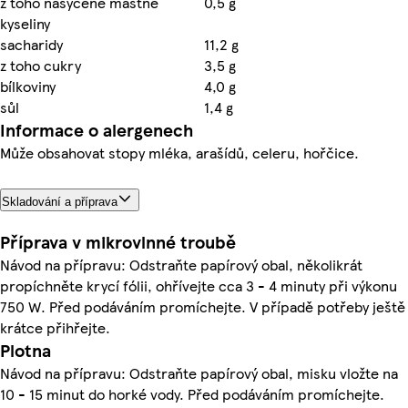
z toho nasycené mastné
0,5 g
kyseliny
sacharidy
11,2 g
z toho cukry
3,5 g
bílkoviny
4,0 g
sůl
1,4 g
Informace o alergenech
Může obsahovat stopy mléka, arašídů, celeru, hořčice.
Skladování a příprava
Příprava v mikrovlnné troubě
Návod na přípravu: Odstraňte papírový obal, několikrát
propíchněte krycí fólii, ohřívejte cca 3 - 4 minuty při výkonu
750 W. Před podáváním promíchejte. V případě potřeby ještě
krátce přihřejte.
Plotna
Návod na přípravu: Odstraňte papírový obal, misku vložte na
10 - 15 minut do horké vody. Před podáváním promíchejte.