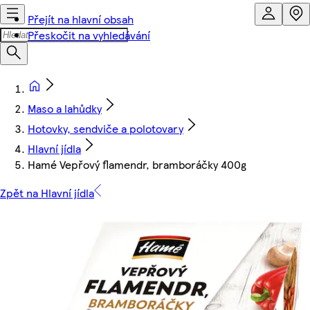
Přejít na hlavní obsah
Přeskočit na vyhledávání
Maso a lahůdky
Hotovky, sendviče a polotovary
Hlavní jídla
Hamé Vepřový flamendr, bramboráčky 400g
Zpět na Hlavní jídla