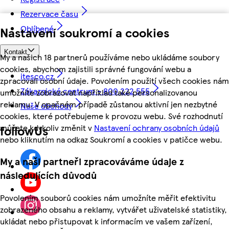
Rezervace času
Oblíbené
Nastavení soukromí a cookies
Kontakt
My a našich 18 partnerů používáme nebo ukládáme soubory
cookies, abychom zajistili správné fungování webu a
itesco.cz
zpracovali osobní údaje. Povolením použití všech cookies nám
Zákaznické centrum - 800 222 555
umožníte zobrazovat například také personalizovanou
reklamu. V opačném případě zůstanou aktivní jen nezbytné
Naše obchody
cookies, které potřebujeme k provozu webu. Své rozhodnutí
můžete kdykoliv změnit v
Nastavení ochrany osobních údajů
followUs
nebo kliknutím na odkaz Soukromí a cookies v patičce webu.
My a naši partneři zpracováváme údaje z
následujících důvodů
Povolením souborů cookies nám umožníte měřit efektivitu
zobrazeného obsahu a reklamy, vytvářet uživatelské statistiky,
ukládat nebo přistupovat k informacím ve vašem zařízení,