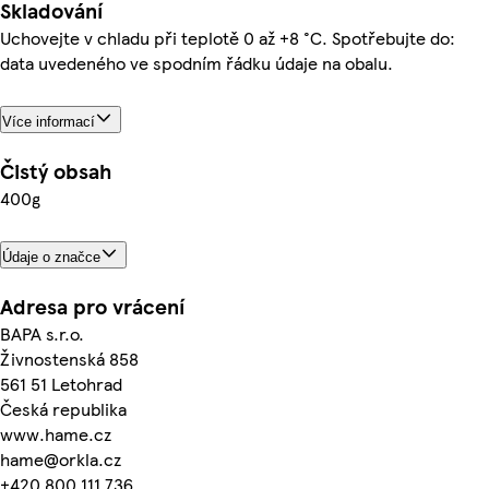
Skladování
Uchovejte v chladu při teplotě 0 až +8 °C. Spotřebujte do:
data uvedeného ve spodním řádku údaje na obalu.
Více informací
Čistý obsah
400g
Údaje o značce
Adresa pro vrácení
BAPA s.r.o.
Živnostenská 858
561 51 Letohrad
Česká republika
www.hame.cz
hame@orkla.cz
+420 800 111 736