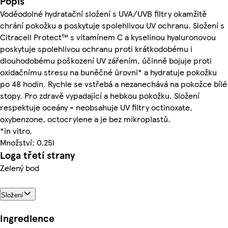
Popis
Voděodolné hydratační složení s UVA/UVB filtry okamžitě
chrání pokožku a poskytuje spolehlivou UV ochranu. Složení s
Citracell Protect™ s vitamínem C a kyselinou hyaluronovou
poskytuje spolehlivou ochranu proti krátkodobému i
dlouhodobému poškození UV zářením, účinně bojuje proti
oxidačnímu stresu na buněčné úrovni* a hydratuje pokožku
po 48 hodin. Rychle se vstřebá a nezanechává na pokožce bílé
stopy. Pro zdravě vypadající a hebkou pokožku. Složení
respektuje oceány - neobsahuje UV filtry octinoxate,
oxybenzone, octocrylene a je bez mikroplastů.
*in vitro.
Množství: 0.25l
Loga třetí strany
Zelený bod
Složení
Ingredience