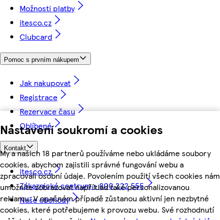
Možnosti platby
itesco.cz
Clubcard
Pomoc s prvním nákupem
Jak nakupovat
Registrace
Rezervace času
Oblíbené
Nastavení soukromí a cookies
Kontakt
My a našich 18 partnerů používáme nebo ukládáme soubory
cookies, abychom zajistili správné fungování webu a
itesco.cz
zpracovali osobní údaje. Povolením použití všech cookies nám
Zákaznické centrum - 800 222 555
umožníte zobrazovat například také personalizovanou
reklamu. V opačném případě zůstanou aktivní jen nezbytné
Naše obchody
cookies, které potřebujeme k provozu webu. Své rozhodnutí