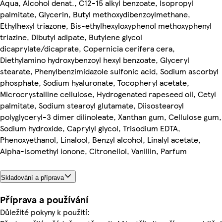
Aqua, Alcohol denat., C12-15 alkyl benzoate, Isopropyl
palmitate, Glycerin, Butyl methoxydibenzoylmethane,
Ethylhexyl triazone, Bis-ethylhexyloxyphenol methoxyphenyl
triazine, Dibutyl adipate, Butylene glycol
dicaprylate/dicaprate, Copernicia cerifera cera,
Diethylamino hydroxybenzoyl hexyl benzoate, Glyceryl
stearate, Phenylbenzimidazole sulfonic acid, Sodium ascorbyl
phosphate, Sodium hyaluronate, Tocopheryl acetate,
Microcrystalline cellulose, Hydrogenated rapeseed oil, Cetyl
palmitate, Sodium stearoyl glutamate, Diisostearoyl
polyglyceryl-3 dimer dilinoleate, Xanthan gum, Cellulose gum,
Sodium hydroxide, Caprylyl glycol, Trisodium EDTA,
Phenoxyethanol, Linalool, Benzyl alcohol, Linalyl acetate,
Alpha-isomethyl ionone, Citronellol, Vanillin, Parfum
Skladování a příprava
Příprava a používání
Důležité pokyny k použití: