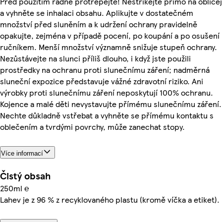
Před použitím řádně protřepejte! Nestříkejte přímo na obličej
a vyhněte se inhalaci obsahu. Aplikujte v dostatečném
množství před sluněním a k udržení ochrany pravidelně
opakujte, zejména v případě pocení, po koupání a po osušení
ručníkem. Menší množství významně snižuje stupeň ochrany.
Nezůstávejte na slunci příliš dlouho, i když jste použili
prostředky na ochranu proti slunečnímu záření; nadměrná
sluneční expozice představuje vážné zdravotní riziko. Ani
výrobky proti slunečnímu záření neposkytují 100% ochranu.
Kojence a malé děti nevystavujte přímému slunečnímu záření.
Nechte důkladně vstřebat a vyhněte se přímému kontaktu s
oblečením a tvrdými povrchy, může zanechat stopy.
Více informací
Čistý obsah
250ml ℮
Lahev je z 96 % z recyklovaného plastu (kromě víčka a etiket).