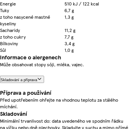
Energie
510 kJ / 122 kcal
Tuky
6,7 g
z toho nasycené mastné
1,3 g
kyseliny
Sacharidy
11,2 g
z toho cukry
7,7 g
Bílkoviny
3,4 g
Sůl
1,0 g
Informace o alergenech
Může obsahovat stopy sóji, mléka, vajec.
Skladování a příprava
Příprava a používání
Před upotřebením ohřejte na vhodnou teplotu za stálého
míchání.
Skladování
Minimální trvanlivost do: data uvedeného ve spodním řádku
na víčku nebo dně plechovky. Skladujte v suchu a mimo přímé