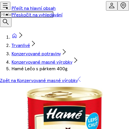
Přejít na hlavní obsah
Přeskočit na vyhledávání
Trvanlivé
Konzervované potraviny
Konzervované masné výrobky
Hamé Lečo s párkem 400g
Zpět na Konzervované masné výrobky