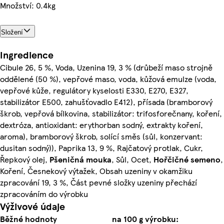
Množství: 0.4kg
Složení
Ingredience
Cibule 26, 5 %, Voda, Uzenina 19, 3 % (drůbeží maso strojně
oddělené (50 %), vepřové maso, voda, kůžová emulze (voda,
vepřové kůže, regulátory kyselosti E330, E270, E327,
stabilizátor E500, zahušťovadlo E412), přísada (bramborový
škrob, vepřová bílkovina, stabilizátor: trifosforečnany, koření,
dextróza, antioxidant: erythorban sodný, extrakty koření,
aroma), bramborový škrob, solící směs (sůl, konzervant:
dusitan sodný)), Paprika 13, 9 %, Rajčatový protlak, Cukr,
Řepkový olej,
Pšeničná
mouka
, Sůl, Ocet,
Hořčičné
semeno
,
Koření, Česnekový výtažek, Obsah uzeniny v okamžiku
zpracování 19, 3 %, Část pevné složky uzeniny přechází
zpracováním do výrobku
Výživové údaje
Běžné hodnoty
na 100 g výrobku: