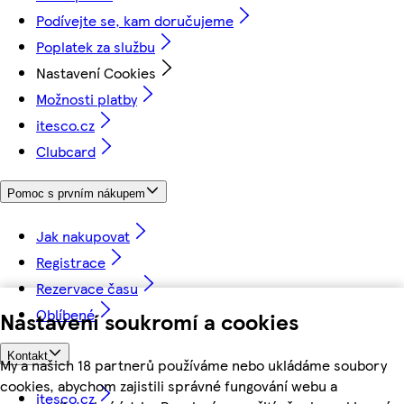
Podívejte se, kam doručujeme
Poplatek za službu
Nastavení Cookies
Možnosti platby
itesco.cz
Clubcard
Pomoc s prvním nákupem
Jak nakupovat
Registrace
Rezervace času
Oblíbené
Nastavení soukromí a cookies
Kontakt
My a našich 18 partnerů používáme nebo ukládáme soubory
cookies, abychom zajistili správné fungování webu a
itesco.cz