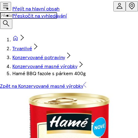
Přejít na hlavní obsah
Přeskočit na vyhledávání
Trvanlivé
Konzervované potraviny
Konzervované masné výrobky
Hamé BBQ fazole s párkem 400g
Zpět na Konzervované masné výrobky