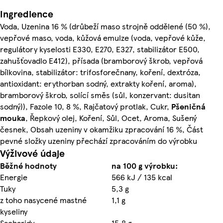
Ingredience
Voda, Uzenina 16 % (drůbeží maso strojně oddělené (50 %),
vepřové maso, voda, kůžová emulze (voda, vepřové kůže,
regulátory kyselosti E330, E270, E327, stabilizátor E500,
zahušťovadlo E412), přísada (bramborový škrob, vepřová
bílkovina, stabilizátor: trifosforečnany, koření, dextróza,
antioxidant: erythorban sodný, extrakty koření, aroma),
bramborový škrob, solící směs (sůl, konzervant: dusitan
sodný)), Fazole 10, 8 %, Rajčatový protlak, Cukr,
Pšeničná
mouka
, Řepkový olej, Koření, Sůl, Ocet, Aroma, Sušený
česnek, Obsah uzeniny v okamžiku zpracování 16 %, Část
pevné složky uzeniny přechází zpracováním do výrobku
Výživové údaje
Běžné hodnoty
na 100 g výrobku:
Energie
566 kJ / 135 kcal
Tuky
5,3 g
z toho nasycené mastné
1,1 g
kyseliny
Sacharidy
15,8 g