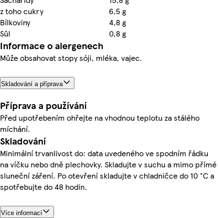
z toho cukry
6,5 g
Bílkoviny
4,8 g
Sůl
0,8 g
Informace o alergenech
Může obsahovat stopy sóji, mléka, vajec.
Skladování a příprava
Příprava a používání
Před upotřebením ohřejte na vhodnou teplotu za stálého
míchání.
Skladování
Minimální trvanlivost do: data uvedeného ve spodním řádku
na víčku nebo dně plechovky. Skladujte v suchu a mimo přímé
sluneční záření. Po otevření skladujte v chladničce do 10 °C a
spotřebujte do 48 hodin.
Více informací