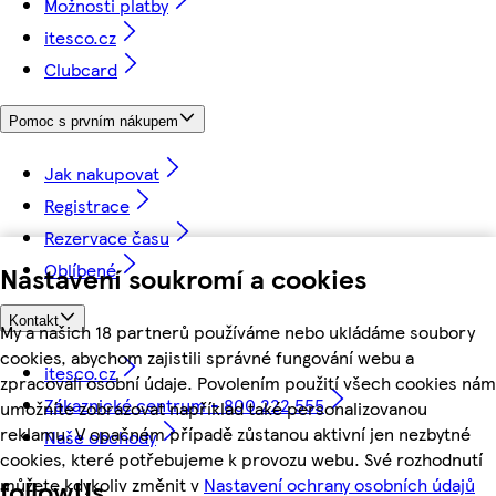
Možnosti platby
itesco.cz
Clubcard
Pomoc s prvním nákupem
Jak nakupovat
Registrace
Rezervace času
Oblíbené
Nastavení soukromí a cookies
Kontakt
My a našich 18 partnerů používáme nebo ukládáme soubory
cookies, abychom zajistili správné fungování webu a
itesco.cz
zpracovali osobní údaje. Povolením použití všech cookies nám
Zákaznické centrum - 800 222 555
umožníte zobrazovat například také personalizovanou
reklamu. V opačném případě zůstanou aktivní jen nezbytné
Naše obchody
cookies, které potřebujeme k provozu webu. Své rozhodnutí
můžete kdykoliv změnit v
Nastavení ochrany osobních údajů
followUs