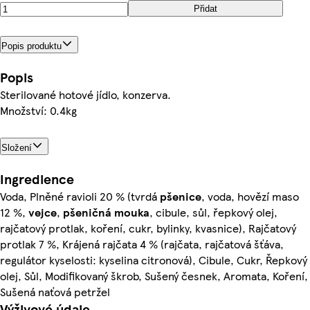
Přidat
Popis produktu
Popis
Sterilované hotové jídlo, konzerva.
Množství: 0.4kg
Složení
Ingredience
Voda, Plněné ravioli 20 % (tvrdá
pšenice
, voda, hovězí maso
12 %,
vejce
,
pšeničná
mouka
, cibule, sůl, řepkový olej,
rajčatový protlak, koření, cukr, bylinky, kvasnice), Rajčatový
protlak 7 %, Krájená rajčata 4 % (rajčata, rajčatová šťáva,
regulátor kyselosti: kyselina citronová), Cibule, Cukr, Řepkový
olej, Sůl, Modifikovaný škrob, Sušený česnek, Aromata, Koření,
Sušená naťová petržel
Výživové údaje