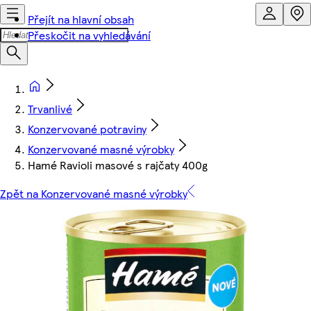
Přejít na hlavní obsah
Přeskočit na vyhledávání
Trvanlivé
Konzervované potraviny
Konzervované masné výrobky
Hamé Ravioli masové s rajčaty 400g
Zpět na Konzervované masné výrobky