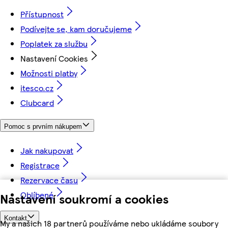
Přístupnost
Podívejte se, kam doručujeme
Poplatek za službu
Nastavení Cookies
Možnosti platby
itesco.cz
Clubcard
Pomoc s prvním nákupem
Jak nakupovat
Registrace
Rezervace času
Oblíbené
Nastavení soukromí a cookies
Kontakt
My a našich 18 partnerů používáme nebo ukládáme soubory