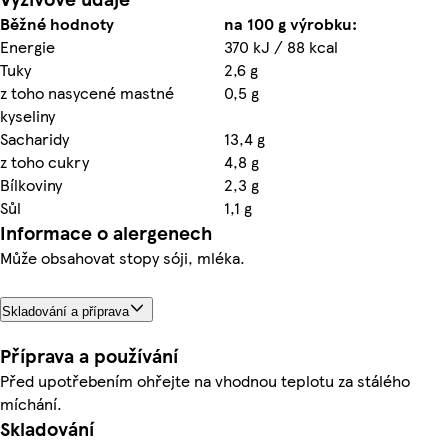
Běžné hodnoty
na 100 g výrobku:
Energie
370 kJ / 88 kcal
Tuky
2,6 g
z toho nasycené mastné
0,5 g
kyseliny
Sacharidy
13,4 g
z toho cukry
4,8 g
Bílkoviny
2,3 g
Sůl
1,1 g
Informace o alergenech
Může obsahovat stopy sóji, mléka.
Skladování a příprava
Příprava a používání
Před upotřebením ohřejte na vhodnou teplotu za stálého
míchání.
Skladování