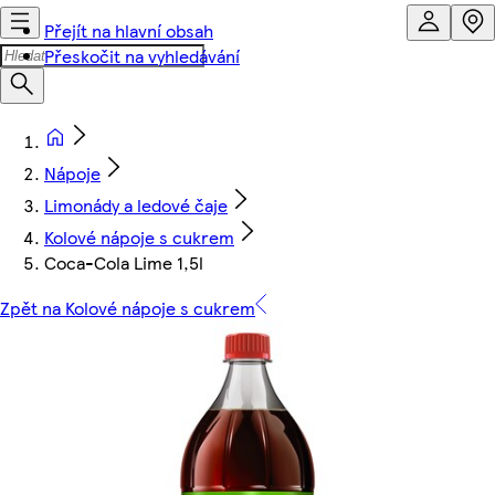
Přejít na hlavní obsah
Přeskočit na vyhledávání
Nápoje
Limonády a ledové čaje
Kolové nápoje s cukrem
Coca-Cola Lime 1,5l
Zpět na Kolové nápoje s cukrem