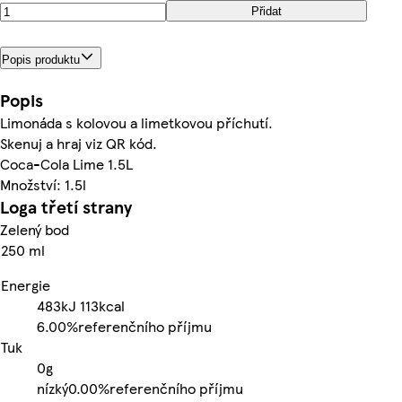
Přidat
Popis produktu
Popis
Limonáda s kolovou a limetkovou příchutí.
Skenuj a hraj viz QR kód.
Coca-Cola Lime 1.5L
Množství: 1.5l
Loga třetí strany
Zelený bod
250 ml
Energie
483kJ
113kcal
6.00%
referenčního příjmu
Tuk
0g
nízký
0.00%
referenčního příjmu