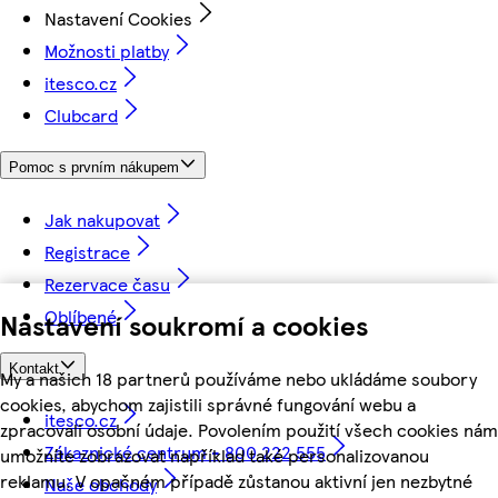
Nastavení Cookies
Možnosti platby
itesco.cz
Clubcard
Pomoc s prvním nákupem
Jak nakupovat
Registrace
Rezervace času
Oblíbené
Nastavení soukromí a cookies
Kontakt
My a našich 18 partnerů používáme nebo ukládáme soubory
cookies, abychom zajistili správné fungování webu a
itesco.cz
zpracovali osobní údaje. Povolením použití všech cookies nám
Zákaznické centrum - 800 222 555
umožníte zobrazovat například také personalizovanou
reklamu. V opačném případě zůstanou aktivní jen nezbytné
Naše obchody