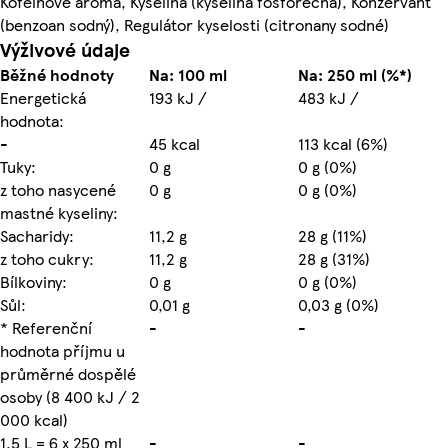
Kofeinové aroma, Kyselina (kyselina fosforečná), Konzervant
(benzoan sodný), Regulátor kyselosti (citronany sodné)
Výživové údaje
Běžné hodnoty
Na: 100 ml
Na: 250 ml (%*)
Energetická
193 kJ /
483 kJ /
hodnota:
-
45 kcal
113 kcal (6%)
Tuky:
0 g
0 g (0%)
z toho nasycené
0 g
0 g (0%)
mastné kyseliny:
Sacharidy:
11,2 g
28 g (11%)
z toho cukry:
11,2 g
28 g (31%)
Bílkoviny:
0 g
0 g (0%)
Sůl:
0,01 g
0,03 g (0%)
* Referenční
-
-
hodnota příjmu u
průměrné dospělé
osoby (8 400 kJ / 2
000 kcal)
1,5 L = 6 x 250 ml
-
-