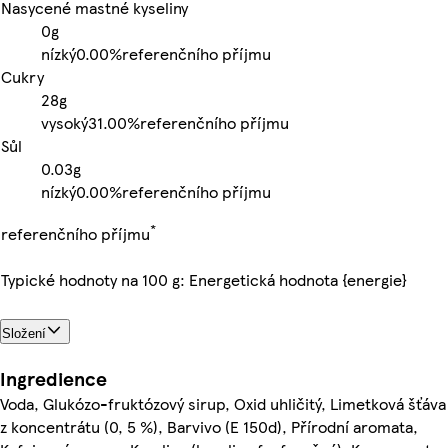
Nasycené mastné kyseliny
0g
nízký
0.00%
referenčního příjmu
Cukry
28g
vysoký
31.00%
referenčního příjmu
Sůl
0.03g
nízký
0.00%
referenčního příjmu
*
referenčního příjmu
Typické hodnoty na 100 g: Energetická hodnota {energie}
Složení
Ingredience
Voda, Glukózo-fruktózový sirup, Oxid uhličitý, Limetková šťáva
z koncentrátu (0, 5 %), Barvivo (E 150d), Přírodní aromata,