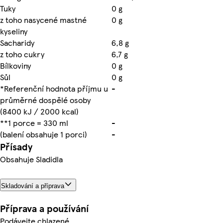
Tuky
0 g
z toho nasycené mastné
0 g
kyseliny
Sacharidy
6,8 g
z toho cukry
6,7 g
Bílkoviny
0 g
Sůl
0 g
*Referenční hodnota příjmu u
-
průměrné dospělé osoby
(8400 kJ / 2000 kcal)
**1 porce = 330 ml
-
(balení obsahuje 1 porci)
-
Přísady
Obsahuje Sladidla
Skladování a příprava
Příprava a používání
Podávejte chlazené.