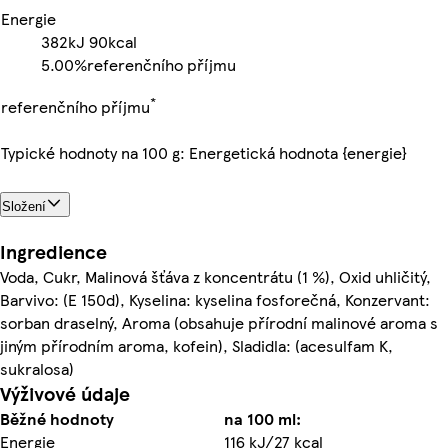
Energie
382kJ
90kcal
5.00%
referenčního příjmu
*
referenčního příjmu
Typické hodnoty na 100 g: Energetická hodnota {energie}
Složení
Ingredience
Voda, Cukr, Malinová šťáva z koncentrátu (1 %), Oxid uhličitý,
Barvivo: (E 150d), Kyselina: kyselina fosforečná, Konzervant:
sorban draselný, Aroma (obsahuje přírodní malinové aroma s
jiným přírodním aroma, kofein), Sladidla: (acesulfam K,
sukralosa)
Výživové údaje
Běžné hodnoty
na 100 ml:
Energie
116 kJ/27 kcal