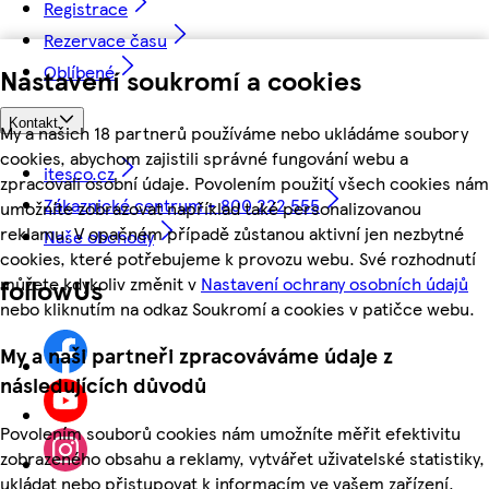
Registrace
Rezervace času
Oblíbené
Nastavení soukromí a cookies
Kontakt
My a našich 18 partnerů používáme nebo ukládáme soubory
cookies, abychom zajistili správné fungování webu a
itesco.cz
zpracovali osobní údaje. Povolením použití všech cookies nám
Zákaznické centrum - 800 222 555
umožníte zobrazovat například také personalizovanou
reklamu. V opačném případě zůstanou aktivní jen nezbytné
Naše obchody
cookies, které potřebujeme k provozu webu. Své rozhodnutí
můžete kdykoliv změnit v
Nastavení ochrany osobních údajů
followUs
nebo kliknutím na odkaz Soukromí a cookies v patičce webu.
My a naši partneři zpracováváme údaje z
následujících důvodů
Povolením souborů cookies nám umožníte měřit efektivitu
zobrazeného obsahu a reklamy, vytvářet uživatelské statistiky,
ukládat nebo přistupovat k informacím ve vašem zařízení,