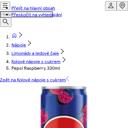
Přejít na hlavní obsah
Přeskočit na vyhledávání
Nápoje
Limonády a ledové čaje
Kolové nápoje s cukrem
Pepsi Raspberry 330ml
Zpět na Kolové nápoje s cukrem