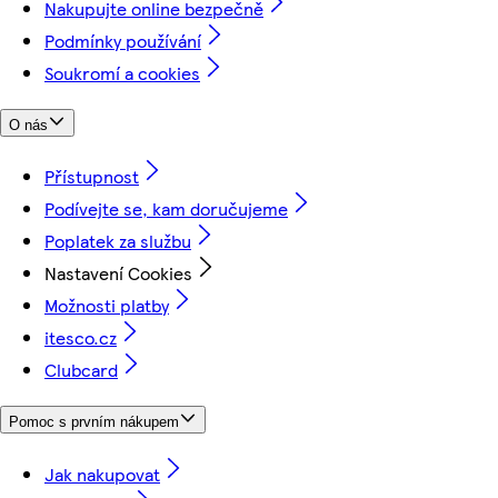
Nakupujte online bezpečně
Podmínky používání
Soukromí a cookies
O nás
Přístupnost
Podívejte se, kam doručujeme
Poplatek za službu
Nastavení Cookies
Možnosti platby
itesco.cz
Clubcard
Pomoc s prvním nákupem
Jak nakupovat