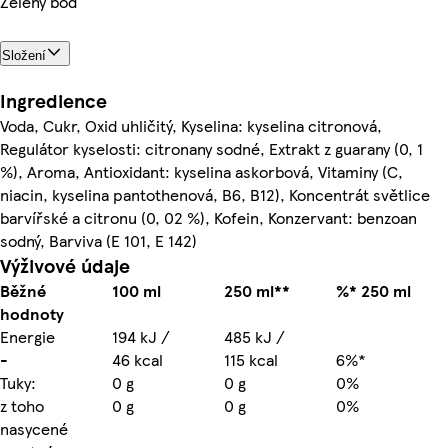
Zelený bod
Složení
Ingredience
Voda, Cukr, Oxid uhličitý, Kyselina: kyselina citronová,
Regulátor kyselosti: citronany sodné, Extrakt z guarany (0, 1
%), Aroma, Antioxidant: kyselina askorbová, Vitaminy (C,
niacin, kyselina pantothenová, B6, B12), Koncentrát světlice
barvířské a citronu (0, 02 %), Kofein, Konzervant: benzoan
sodný, Barviva (E 101, E 142)
Výživové údaje
Běžné
100 ml
250 ml**
%* 250 ml
hodnoty
Energie
194 kJ /
485 kJ /
-
46 kcal
115 kcal
6%*
Tuky:
0 g
0 g
0%
z toho
0 g
0 g
0%
nasycené