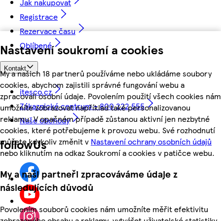
Jak nakupovat
Registrace
Rezervace času
Oblíbené
Nastavení soukromí a cookies
Kontakt
My a našich 18 partnerů používáme nebo ukládáme soubory
cookies, abychom zajistili správné fungování webu a
itesco.cz
zpracovali osobní údaje. Povolením použití všech cookies nám
Zákaznické centrum - 800 222 555
umožníte zobrazovat například také personalizovanou
reklamu. V opačném případě zůstanou aktivní jen nezbytné
Naše obchody
cookies, které potřebujeme k provozu webu. Své rozhodnutí
můžete kdykoliv změnit v
Nastavení ochrany osobních údajů
followUs
nebo kliknutím na odkaz Soukromí a cookies v patičce webu.
My a naši partneři zpracováváme údaje z
následujících důvodů
Povolením souborů cookies nám umožníte měřit efektivitu
zobrazeného obsahu a reklamy, vytvářet uživatelské statistiky,