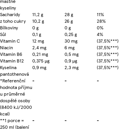
mastné
kyseliny
Sacharidy
11,2 g
28 g
11%
z toho cukry
10,2 g
26 g
28%
Bílkoviny
0 g
0 g
0%
Sůl
0,1 g
0,25 g
4%
Vitamin C
12 mg
30 mg
(37,5%***)
Niacin
2,4 mg
6 mg
(37,5%***)
Vitamin B6
0,21 mg
0,5 mg
(37,5%***)
Vitamin B12
0,375 µg
0,9 µg
(37,5%***)
Kyselina
0,9 mg
2,3 mg
(37,5%***)
pantothenová
*Referenční
-
-
-
hodnota příjmu
u průměrné
dospělé osoby
(8400 kJ/2000
kcal)
**1 porce =
-
-
-
250 ml (balení