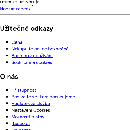
recenze neověřuje.
Napsat recenzi
Užitečné odkazy
Cena
Nakupujte online bezpečně
Podmínky používání
Soukromí a cookies
O nás
Přístupnost
Podívejte se, kam doručujeme
Poplatek za službu
Nastavení Cookies
Možnosti platby
itesco.cz
Clubcard