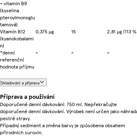
- vitamin B9
(kyselina
pteroylmonoglu
tamová)
Vitamin B12
0,375 µg
15
2,81 µg (113 %
(kyanokobalami
n)
*denní
-
-
-
referenční
hodnota příjmu
Skladování a příprava
Příprava a používání
Doporučené denní dávkování: 750 ml. Nepřekračujte
doporučené denní dávkování. Výrobek není určen jako náhrad
pestré stravy.
Případný sediment a změna barvy je způsobena obsahem
přírodních surovin.