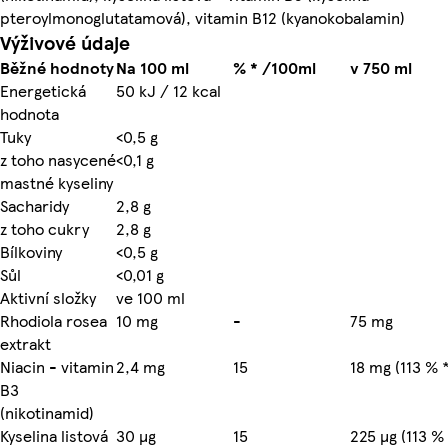
pteroylmonoglutatamová), vitamin B12 (kyanokobalamin)
Výživové údaje
Běžné hodnoty
Na 100 ml
% * /100ml
v 750 ml
Energetická
50 kJ / 12 kcal
hodnota
Tuky
<0,5 g
z toho nasycené
<0,1 g
mastné kyseliny
Sacharidy
2,8 g
z toho cukry
2,8 g
Bílkoviny
<0,5 g
Sůl
<0,01 g
Aktivní složky
ve 100 ml
Rhodiola rosea
10 mg
-
75 mg
extrakt
Niacin - vitamin
2,4 mg
15
18 mg (113 % *
B3
(nikotinamid)
Kyselina listová
30 µg
15
225 µg (113 % 