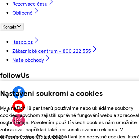
Rezervace času
Oblíbené
Kontakt
itesco.cz
Zákaznické centrum - 800 222 555
Naše obchody
followUs
Nastavení soukromí a cookies
My a našich 18 partnerů používáme nebo ukládáme soubory
cookies, abychom zajistili správné fungování webu a zpracoval
osobní údaje. Povolením použití všech cookies nám umožníte
zobrazovat například také personalizovanou reklamu. V
opačném případě zůstanou aktivní jen nezbytné cookies, kter
©
Tesco Stores ČR a.s. 2026