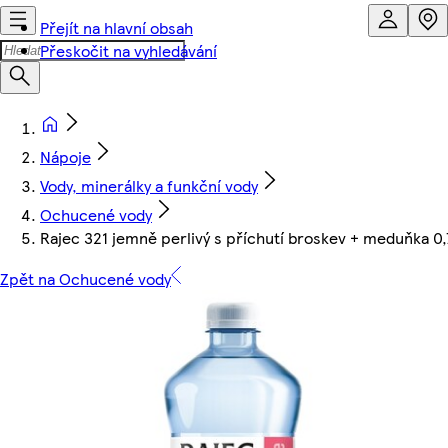
Přejít na hlavní obsah
Přeskočit na vyhledávání
Nápoje
Vody, minerálky a funkční vody
Ochucené vody
Rajec 321 jemně perlivý s příchutí broskev + meduňka 0,
Zpět na Ochucené vody