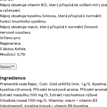
Nápoj obsahuje vitamin B12, který přispívá ke snížení míry ún
a vyčerpání.
Nápoj obsahuje kyselinu listovou, která přispívá k normální
funkci imunitního systému.
Nápoj obsahuje niacin, který přispívá k normální činnosti
nervové soustavy.
Určeno pro:
Regenerace.
S láskou Kofola.
Množství: 0.75l
Složení
Ingredience
Pramenitá voda Rajec, Cukr, Oxid uhličitý (min. 1 g/l), Kyselina:
kyselina citronová, Přírodní broskvové aroma, Přírodní aromat
Extrakt meduňky (100 mg/l), Extrakt rozchodnice růžové
(rhodiola rosea) (100 mg/l), Vitamíny: niacin - vitamin B3
(nikotinamid), kyselina listová - vitamin B9 (kyselina