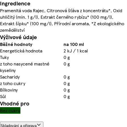
Ingredience
Pramenitá voda Rajec, Citronová šťáva z koncentrátu*, Oxid
uhličitý (min. 1 g/l), Extrakt černého rybízu* (100 mg/l),
Extrakt šípku* (100 mg/l), Přírodní aromata, *Z ekologického
zemědělství
Výživové údaje
Běžné hodnoty
na 100 ml
Energetická hodnota
2 kJ / 1 kcal
Tuky
0 g
z toho nasycené mastné
0 g
kyseliny
Sacharidy
0 g
z toho cukry
0 g
Bílkoviny
0 g
Sůl
0 g
Vhodné pro
Bez cukru
Skladování a příprava