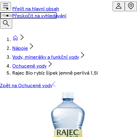
Přejít na hlavní obsah
Přeskočit na vyhledávání
Nápoje
Vody, minerálky a funkční vody
Ochucené vody
Rajec Bio rybíz šípek jemně perlivá 1,5l
Zpět na Ochucené vody