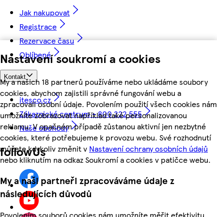
Jak nakupovat
Registrace
Rezervace času
Oblíbené
Nastavení soukromí a cookies
Kontakt
My a našich 18 partnerů používáme nebo ukládáme soubory
cookies, abychom zajistili správné fungování webu a
itesco.cz
zpracovali osobní údaje. Povolením použití všech cookies nám
Zákaznické centrum - 800 222 555
umožníte zobrazovat například také personalizovanou
reklamu. V opačném případě zůstanou aktivní jen nezbytné
Naše obchody
cookies, které potřebujeme k provozu webu. Své rozhodnutí
můžete kdykoliv změnit v
Nastavení ochrany osobních údajů
followUs
nebo kliknutím na odkaz Soukromí a cookies v patičce webu.
My a naši partneři zpracováváme údaje z
následujících důvodů
Povolením souborů cookies nám umožníte měřit efektivitu