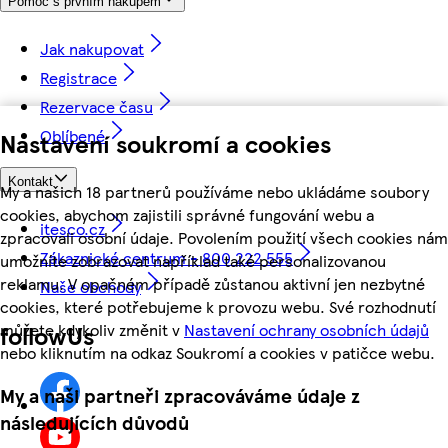
Pomoc s prvním nákupem
Jak nakupovat
Registrace
Rezervace času
Oblíbené
Nastavení soukromí a cookies
Kontakt
My a našich 18 partnerů používáme nebo ukládáme soubory
cookies, abychom zajistili správné fungování webu a
itesco.cz
zpracovali osobní údaje. Povolením použití všech cookies nám
Zákaznické centrum - 800 222 555
umožníte zobrazovat například také personalizovanou
reklamu. V opačném případě zůstanou aktivní jen nezbytné
Naše obchody
cookies, které potřebujeme k provozu webu. Své rozhodnutí
můžete kdykoliv změnit v
Nastavení ochrany osobních údajů
followUs
nebo kliknutím na odkaz Soukromí a cookies v patičce webu.
My a naši partneři zpracováváme údaje z
následujících důvodů