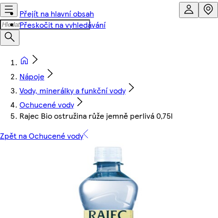
Přejít na hlavní obsah
Přeskočit na vyhledávání
Nápoje
Vody, minerálky a funkční vody
Ochucené vody
Rajec Bio ostružina růže jemně perlivá 0,75l
Zpět na Ochucené vody