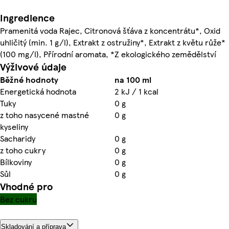
Ingredience
Pramenitá voda Rajec, Citronová šťáva z koncentrátu*, Oxid
uhličitý (min. 1 g/l), Extrakt z ostružiny*, Extrakt z květu růže*
(100 mg/l), Přírodní aromata, *Z ekologického zemědělství
Výživové údaje
Běžné hodnoty
na 100 ml
Energetická hodnota
2 kJ / 1 kcal
Tuky
0 g
z toho nasycené mastné
0 g
kyseliny
Sacharidy
0 g
z toho cukry
0 g
Bílkoviny
0 g
Sůl
0 g
Vhodné pro
Bez cukru
Skladování a příprava