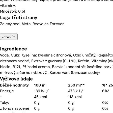
vitaminy.
Množství: 0.5l
Loga třetí strany
Zelený bod, Metal Recycles Forever
Složení
Ingredience
Voda, Cukr, Kyselina: kyselina citronová, Oxid uhličitý, Reguláto
citronany sodné, Extrakt z guarany (0, 1 %), Kofein, Vitaminy (ni
biotin, B12), Přírodní aroma, Barvící koncentrát (světlice barví
mrkvový a černo rybízový), Konzervant (benzoan sodný)
Výživové údaje
Běžné hodnoty
100 ml
250 ml**
%* 25
Energie
189 kJ /
473 kJ /
6%*
-
45 kcal
113 kcal
Tuky:
0 g
0 g
0%
z toho nasycené
0 g
0 g
0%