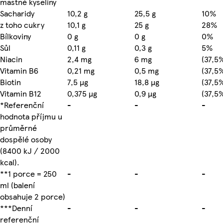
mastné kyseliny
Sacharidy
10,2 g
25,5 g
10%
z toho cukry
10,1 g
25 g
28%
Bílkoviny
0 g
0 g
0%
Sůl
0,11 g
0,3 g
5%
Niacin
2,4 mg
6 mg
(37,5
Vitamin B6
0,21 mg
0,5 mg
(37,5
Biotin
7,5 µg
18,8 µg
(37,5
Vitamin B12
0,375 µg
0,9 µg
(37,5
*Referenční
-
-
-
hodnota příjmu u
průměrné
dospělé osoby
(8400 kJ / 2000
kcal).
**1 porce = 250
-
-
-
ml (balení
obsahuje 2 porce)
***Denní
-
-
-
referenční