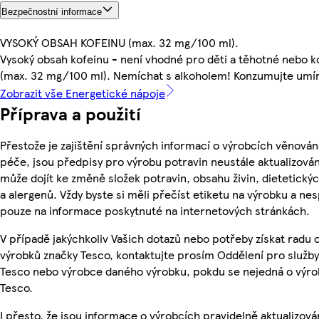
Bezpečnostní informace
VYSOKÝ OBSAH KOFEINU (max. 32 mg/100 ml).
Vysoký obsah kofeinu - není vhodné pro děti a těhotné nebo ko
(max. 32 mg/100 ml). Nemíchat s alkoholem! Konzumujte umí
Zobrazit vše Energetické nápoje
Příprava a použití
Přestože je zajištění správných informací o výrobcích věnován
péče, jsou předpisy pro výrobu potravin neustále aktualizován
může dojít ke změně složek potravin, obsahu živin, dietetický
a alergenů. Vždy byste si měli přečíst etiketu na výrobku a ne
pouze na informace poskytnuté na internetových stránkách.
V případě jakýchkoliv Vašich dotazů nebo potřeby získat radu 
výrobků značky Tesco, kontaktujte prosím Oddělení pro služb
Tesco nebo výrobce daného výrobku, pokdu se nejedná o výro
Tesco.
I přesto, že jsou informace o výrobcích pravidelně aktualizová