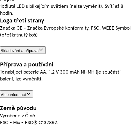
1x žlutá LED s blikajícím světlem (nelze vyměnit). Svítí až 8
hodin.
Loga třetí strany
Značka CE - Značka Evropské konformity, FSC, WEEE Symbol
(přeškrtnutý koš)
Skladování a příprava
Příprava a používání
1x nabíjecí baterie AA, 1,2 V 300 mAh Ni-MH (je součástí
balení, lze vyměnit).
Více informací
Země původu
Vyrobeno v Číně
FSC - Mix - FSC® C132892.