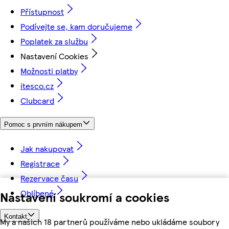
Přístupnost
Podívejte se, kam doručujeme
Poplatek za službu
Nastavení Cookies
Možnosti platby
itesco.cz
Clubcard
Pomoc s prvním nákupem
Jak nakupovat
Registrace
Rezervace času
Oblíbené
Nastavení soukromí a cookies
Kontakt
My a našich 18 partnerů používáme nebo ukládáme soubory