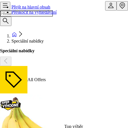
Přejít na hlavní obsah
Přeskočit na vyhledávání
Speciální nabídky
Speciální nabídky
All Offers
Top výběr