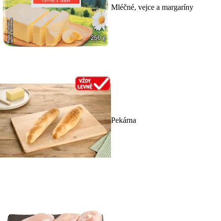
Mléčné, vejce a margaríny
Pekárna