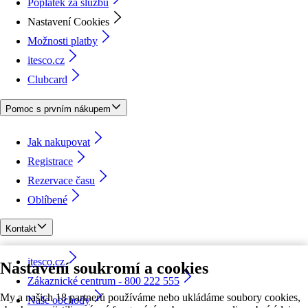
Poplatek za službu
Nastavení Cookies
Možnosti platby
itesco.cz
Clubcard
Pomoc s prvním nákupem
Jak nakupovat
Registrace
Rezervace času
Oblíbené
Kontakt
itesco.cz
Nastavení soukromí a cookies
Zákaznické centrum - 800 222 555
My a našich 18 partnerů používáme nebo ukládáme soubory cookies,
Naše obchody