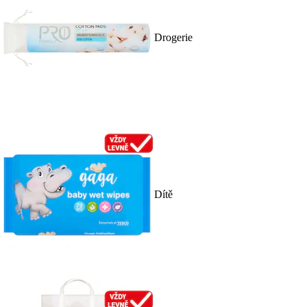
Drogerie
Dítě