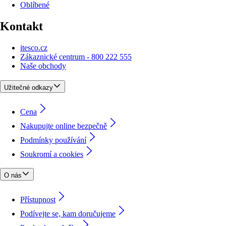
Oblíbené
Kontakt
itesco.cz
Zákaznické centrum - 800 222 555
Naše obchody
Užitečné odkazy
Cena
Nakupujte online bezpečně
Podmínky používání
Soukromí a cookies
O nás
Přístupnost
Podívejte se, kam doručujeme