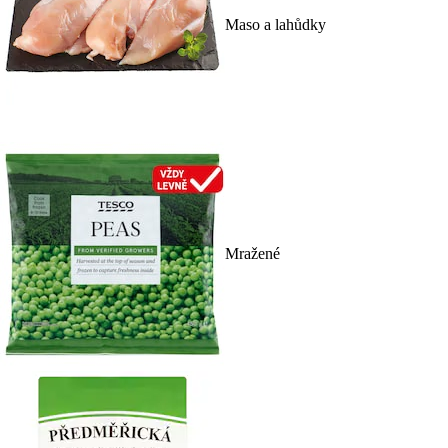
Maso a lahůdky
Mražené