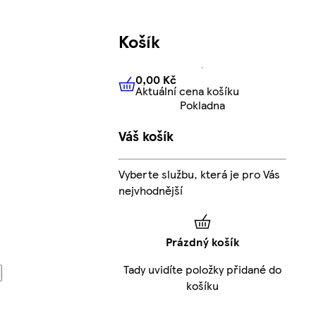
Košík
0,00 Kč
Aktuální cena košíku
0,00 Kč
Aktuální cena košíku
Pokladna
Váš košík
Vyberte službu, která je pro Vás
nejvhodnější
Prázdný košík
Tady uvidíte položky přidané do
košíku