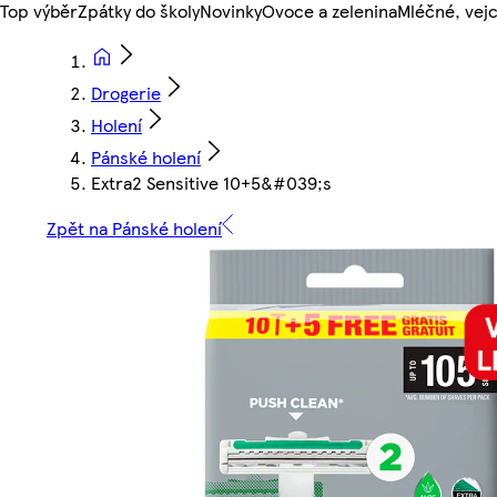
Top výběr
Zpátky do školy
Novinky
Ovoce a zelenina
Mléčné, vejc
Drogerie
Holení
Pánské holení
Extra2 Sensitive 10+5&#039;s
Zpět na Pánské holení