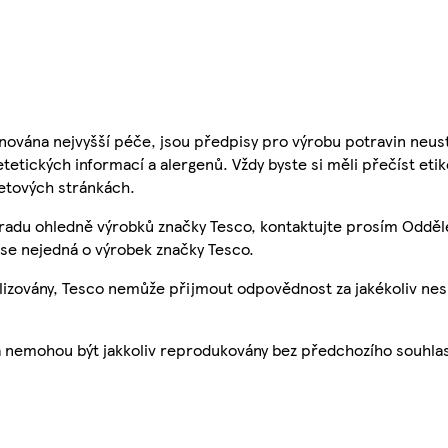
nována nejvyšší péče, jsou předpisy pro výrobu potravin neust
etetických informací a alergenů. Vždy byste si měli přečíst eti
etových stránkách.
 radu ohledně výrobků značky Tesco, kontaktujte prosím Odděl
se nejedná o výrobek značky Tesco.
ualizovány, Tesco nemůže přijmout odpovědnost za jakékoliv ne
a nemohou být jakkoliv reprodukovány bez předchozího souhla