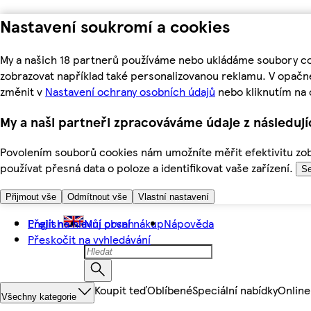
Nastavení soukromí a cookies
My a našich 18 partnerů používáme nebo ukládáme soubory coo
zobrazovat například také personalizovanou reklamu. V opačn
změnit v
Nastavení ochrany osobních údajů
nebo kliknutím na 
My a naši partneři zpracováváme údaje z následuj
Povolením souborů cookies nám umožníte měřit efektivitu zobr
používat přesná data o poloze a identifikovat vaše zařízení.
Se
Přijmout vše
Odmítnout vše
Vlastní nastavení
Přejít na hlavní obsah
English
Můj první nákup
Nápověda
Přeskočit na vyhledávání
Koupit teď
Oblíbené
Speciální nabídky
Online
Všechny kategorie