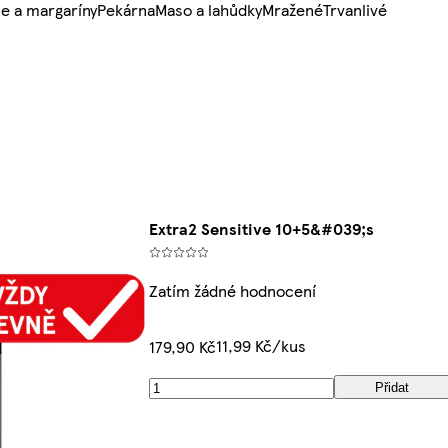
e a margaríny
Pekárna
Maso a lahůdky
Mražené
Trvanlivé
Extra2 Sensitive 10+5&#039;s
Zatím žádné hodnocení
11,99 Kč/kus
179,90 Kč
Přidat