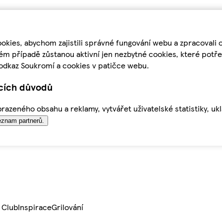
kies, abychom zajistili správné fungování webu a zpracovali 
ém případě zůstanou aktivní jen nezbytné cookies, které pot
odkaz Soukromí a cookies v patičce webu.
ících důvodů
azeného obsahu a reklamy, vytvářet uživatelské statistiky, uk
znam partnerů.
 Club
Inspirace
Grilování