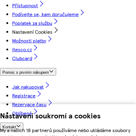
Přístupnost
Podívejte se, kam doručujeme
Poplatek za službu
Nastavení Cookies
Možnosti platby
itesco.cz
Clubcard
Pomoc s prvním nákupem
Jak nakupovat
Registrace
Rezervace času
Oblíbené
Nastavení soukromí a cookies
Kontakt
My a našich 18 partnerů používáme nebo ukládáme soubory