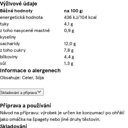
Výživové údaje
Běžné hodnoty
na 100 g:
energetická hodnota
436 kJ/104 kcal
tuky
4,1 g
z toho nasycené mastné
0,9 g
kyseliny
sacharidy
12,0 g
z toho cukry
7,8 g
bílkoviny
4,4 g
sůl
1,3 g
Informace o alergenech
Obsahuje: Celer, Sója
Skladování a příprava
Příprava a používání
Návod na přípravu: výrobek je určen ke konzumaci po ohřátí
jako omáčka na špagety nebo jiné druhy těstovin.
Skladování