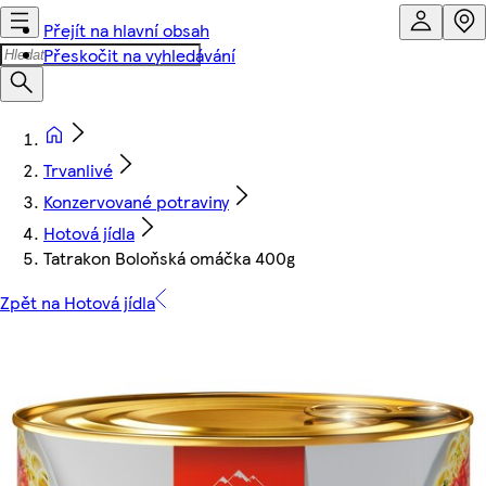
Přejít na hlavní obsah
Přeskočit na vyhledávání
Trvanlivé
Konzervované potraviny
Hotová jídla
Tatrakon Boloňská omáčka 400g
Zpět na Hotová jídla