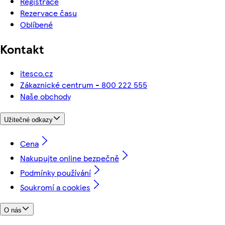
Registrace
Rezervace času
Oblíbené
Kontakt
itesco.cz
Zákaznické centrum - 800 222 555
Naše obchody
Užitečné odkazy
Cena
Nakupujte online bezpečně
Podmínky používání
Soukromí a cookies
O nás