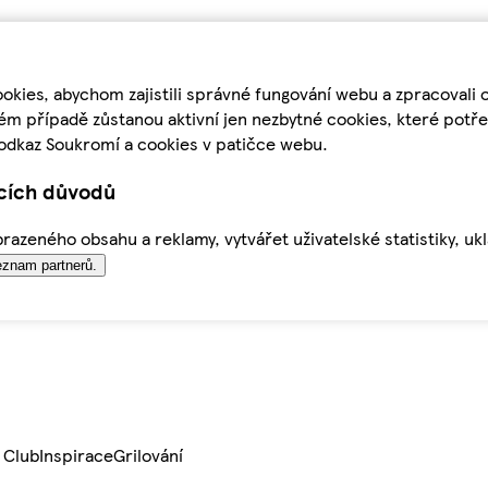
kies, abychom zajistili správné fungování webu a zpracovali 
ém případě zůstanou aktivní jen nezbytné cookies, které pot
odkaz Soukromí a cookies v patičce webu.
ících důvodů
azeného obsahu a reklamy, vytvářet uživatelské statistiky, uk
znam partnerů.
 Club
Inspirace
Grilování