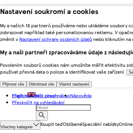
Nastavení soukromí a cookies
My a našich 18 partnerů používáme nebo ukládáme soubory coo
zobrazovat například také personalizovanou reklamu. V opačn
změnit v
Nastavení ochrany osobních údajů
nebo kliknutím na 
My a naši partneři zpracováváme údaje z následuj
Povolením souborů cookies nám umožníte měřit efektivitu zobr
používat přesná data o poloze a identifikovat vaše zařízení.
Se
Přijmout vše
Odmítnout vše
Vlastní nastavení
Přejít na hlavní obsah
English
Můj první nákup
Nápověda
Přeskočit na vyhledávání
Koupit teď
Oblíbené
Speciální nabídky
Online
Všechny kategorie