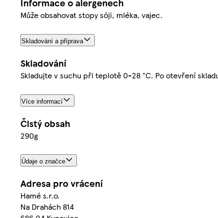
Informace o alergenech
Může obsahovat stopy sóji, mléka, vajec.
Skladování a příprava
Skladování
Skladujte v suchu při teplotě 0-28 °C. Po otevření sklad
Více informací
Čistý obsah
290g
Údaje o značce
Adresa pro vrácení
Hamé s.r.o.
Na Drahách 814
686 04 Kunovice