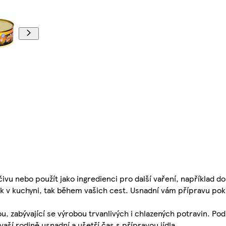
ivu nebo použít jako ingredienci pro další vaření, například do
k v kuchyni, tak během vašich cest. Usnadní vám přípravu pokr
, zabývající se výrobou trvanlivých i chlazených potravin. Po
aší rodině usnadní a ušetří čas s přípravou jídla.