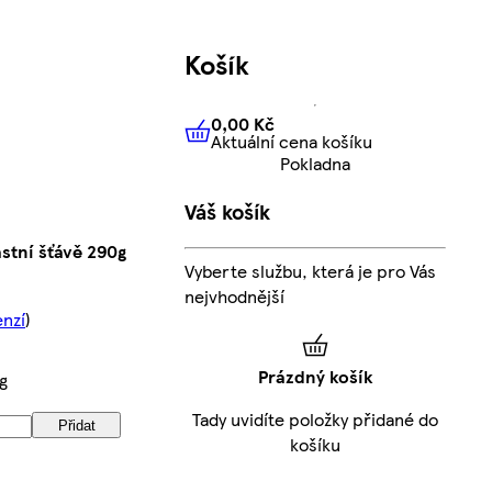
Košík
0,00 Kč
Aktuální cena košíku
0,00 Kč
Aktuální cena košíku
Pokladna
Váš košík
stní šťávě 290g
Vyberte službu, která je pro Vás
nejvhodnější
enzí
)
Prázdný košík
g
Tady uvidíte položky přidané do
Přidat
košíku