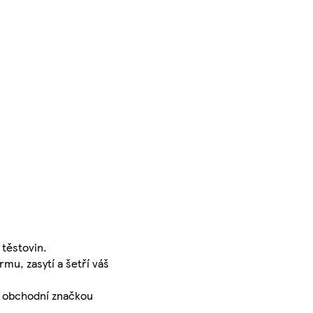
 těstovin.
mu, zasytí a šetří váš
d obchodní značkou