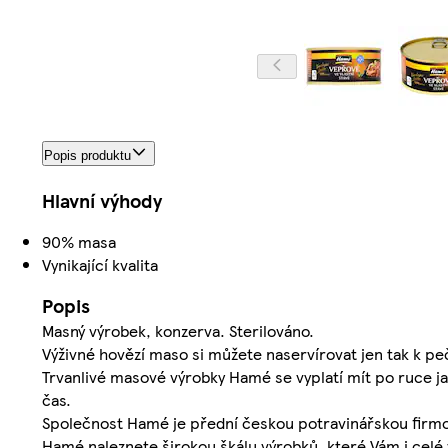
Popis produktu
Hlavní výhody
90% masa
Vynikající kvalita
Popis
Masný výrobek, konzerva. Sterilováno.
Výživné hovězí maso si můžete naservírovat jen tak k peč
Trvanlivé masové výrobky Hamé se vyplatí mít po ruce ja
čas.
Společnost Hamé je přední českou potravinářskou firmou
Hamé naleznete širokou škálu výrobků, které Vám i celé v