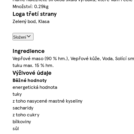
Množství: 0.29kg
Loga třetí strany
Zelený bod, Klasa
Složení
Ingredience
Vepřové maso (90 % hm.), Vepřové kůže, Voda, Solící smě
tuku max. 15 % hm.
Výživové údaje
Běžné hodnoty
energetická hodnota
tuky
z toho nasycené mastné kyseliny
sacharidy
z toho cukry
bílkoviny
sůl