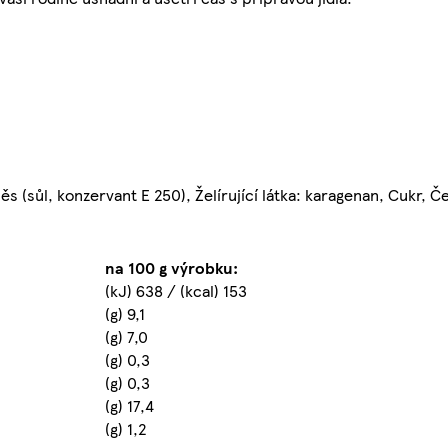
s (sůl, konzervant E 250), Želírující látka: karagenan, Cukr, 
na 100 g výrobku:
(kJ) 638 / (kcal) 153
(g) 9,1
(g) 7,0
(g) 0,3
(g) 0,3
(g) 17,4
(g) 1,2