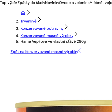
Top výběr
Zpátky do školy
Novinky
Ovoce a zelenina
Mléčné, vejc
Trvanlivé
Konzervované potraviny
Konzervované masné výrobky
Hamé Vepřové ve vlastní šťávě 290g
Zpět na Konzervované masné výrobky