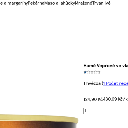
e a margaríny
Pekárna
Maso a lahůdky
Mražené
Trvanlivé
Hamé Vepřové ve vla
1 hvězda
(
1 Počet rec
430,69 Kč/k
124,90 Kč