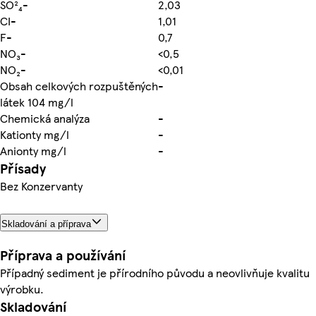
SO²₄-
2,03
CI-
1,01
F-
0,7
NO₃-
<0,5
NO₂-
<0,01
Obsah celkových rozpuštěných
-
látek 104 mg/l
Chemická analýza
-
Kationty mg/l
-
Anionty mg/l
-
Přísady
Bez Konzervanty
Skladování a příprava
Příprava a používání
Případný sediment je přírodního původu a neovlivňuje kvalitu
výrobku.
Skladování