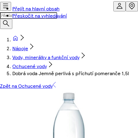
Přejít na hlavní obsah
Přeskočit na vyhledávání
Nápoje
Vody, minerálky a funkční vody
Ochucené vody
Dobrá voda Jemně perlivá s příchutí pomeranče 1,5l
Zpět na Ochucené vody