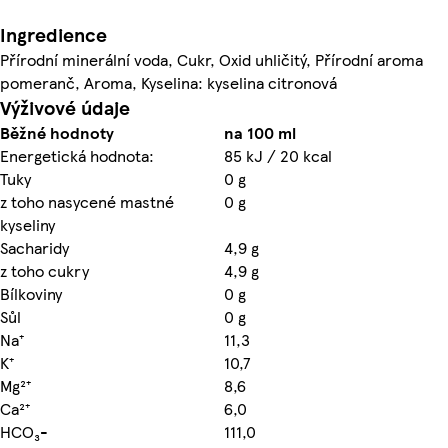
Ingredience
Přírodní minerální voda, Cukr, Oxid uhličitý, Přírodní aroma
pomeranč, Aroma, Kyselina: kyselina citronová
Výživové údaje
Běžné hodnoty
na 100 ml
Energetická hodnota:
85 kJ / 20 kcal
Tuky
0 g
z toho nasycené mastné
0 g
kyseliny
Sacharidy
4,9 g
z toho cukry
4,9 g
Bílkoviny
0 g
Sůl
0 g
Na⁺
11,3
K⁺
10,7
Mg²⁺
8,6
Ca²⁺
6,0
HCO₃-
111,0