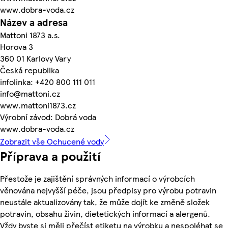
www.dobra-voda.cz
Název a adresa
Mattoni 1873 a.s.
Horova 3
360 01 Karlovy Vary
Česká republika
infolinka: +420 800 111 011
info@mattoni.cz
www.mattoni1873.cz
Výrobní závod: Dobrá voda
www.dobra-voda.cz
Zobrazit vše Ochucené vody
Příprava a použití
Přestože je zajištění správných informací o výrobcích
věnována nejvyšší péče, jsou předpisy pro výrobu potravin
neustále aktualizovány tak, že může dojít ke změně složek
potravin, obsahu živin, dietetických informací a alergenů.
Vždy byste si měli přečíst etiketu na výrobku a nespoléhat se