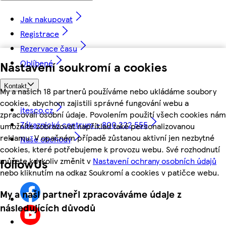
Jak nakupovat
Registrace
Rezervace času
Oblíbené
Nastavení soukromí a cookies
Kontakt
My a našich 18 partnerů používáme nebo ukládáme soubory
cookies, abychom zajistili správné fungování webu a
itesco.cz
zpracovali osobní údaje. Povolením použití všech cookies nám
Zákaznické centrum - 800 222 555
umožníte zobrazovat například také personalizovanou
reklamu. V opačném případě zůstanou aktivní jen nezbytné
Naše obchody
cookies, které potřebujeme k provozu webu. Své rozhodnutí
můžete kdykoliv změnit v
Nastavení ochrany osobních údajů
followUs
nebo kliknutím na odkaz Soukromí a cookies v patičce webu.
My a naši partneři zpracováváme údaje z
následujících důvodů