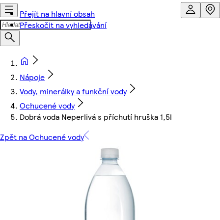
Přejít na hlavní obsah
Přeskočit na vyhledávání
Nápoje
Vody, minerálky a funkční vody
Ochucené vody
Dobrá voda Neperlivá s příchutí hruška 1,5l
Zpět na Ochucené vody