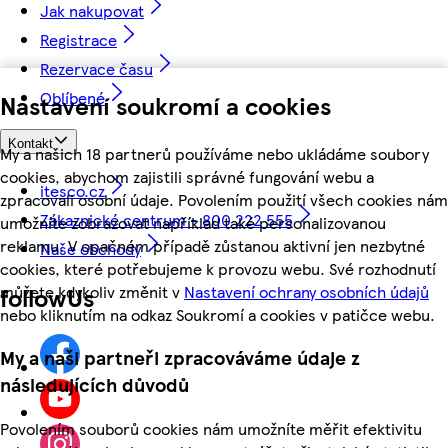
Jak nakupovat
Registrace
Rezervace času
Oblíbené
Nastavení soukromí a cookies
Kontakt
My a našich 18 partnerů používáme nebo ukládáme soubory
cookies, abychom zajistili správné fungování webu a
itesco.cz
zpracovali osobní údaje. Povolením použití všech cookies nám
Zákaznické centrum - 800 222 555
umožníte zobrazovat například také personalizovanou
reklamu. V opačném případě zůstanou aktivní jen nezbytné
Naše obchody
cookies, které potřebujeme k provozu webu. Své rozhodnutí
můžete kdykoliv změnit v
Nastavení ochrany osobních údajů
followUs
nebo kliknutím na odkaz Soukromí a cookies v patičce webu.
My a naši partneři zpracováváme údaje z
následujících důvodů
Povolením souborů cookies nám umožníte měřit efektivitu