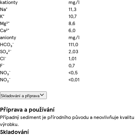
kationty
mg/l
Na⁺
11,3
K⁺
10,7
Mg²⁺
8,6
Ca²⁺
6,0
anionty
mg/l
HCO₃⁻
111,0
SO₄²⁻
2,03
Cl⁻
1,01
F⁻
0,7
NO₃⁻
<0,5
NO₂⁻
<0,01
Skladování a příprava
Příprava a používání
Případný sediment je přírodního původu a neovlivňuje kvalitu
výrobku.
Skladování