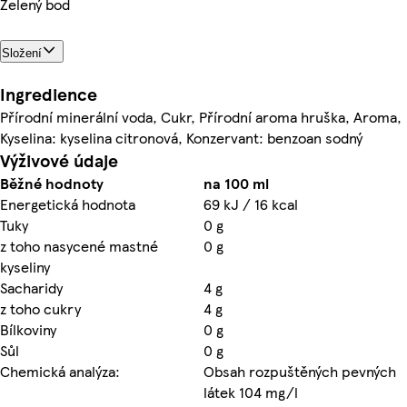
Zelený bod
Složení
Ingredience
Přírodní minerální voda, Cukr, Přírodní aroma hruška, Aroma,
Kyselina: kyselina citronová, Konzervant: benzoan sodný
Výživové údaje
Běžné hodnoty
na 100 ml
Energetická hodnota
69 kJ / 16 kcal
Tuky
0 g
z toho nasycené mastné
0 g
kyseliny
Sacharidy
4 g
z toho cukry
4 g
Bílkoviny
0 g
Sůl
0 g
Chemická analýza:
Obsah rozpuštěných pevných
látek 104 mg/l