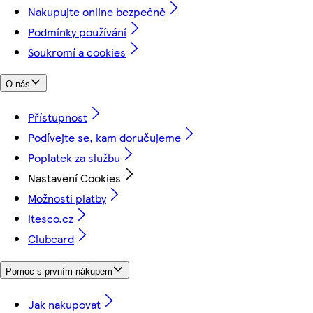
Nakupujte online bezpečně
Podmínky používání
Soukromí a cookies
O nás
Přístupnost
Podívejte se, kam doručujeme
Poplatek za službu
Nastavení Cookies
Možnosti platby
itesco.cz
Clubcard
Pomoc s prvním nákupem
Jak nakupovat