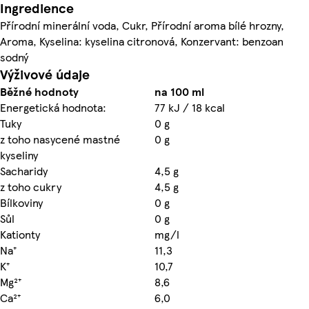
Ingredience
Přírodní minerální voda, Cukr, Přírodní aroma bílé hrozny,
Aroma, Kyselina: kyselina citronová, Konzervant: benzoan
sodný
Výživové údaje
Běžné hodnoty
na 100 ml
Energetická hodnota:
77 kJ / 18 kcal
Tuky
0 g
z toho nasycené mastné
0 g
kyseliny
Sacharidy
4,5 g
z toho cukry
4,5 g
Bílkoviny
0 g
Sůl
0 g
Kationty
mg/l
Na⁺
11,3
K⁺
10,7
Mg²⁺
8,6
Ca²⁺
6,0