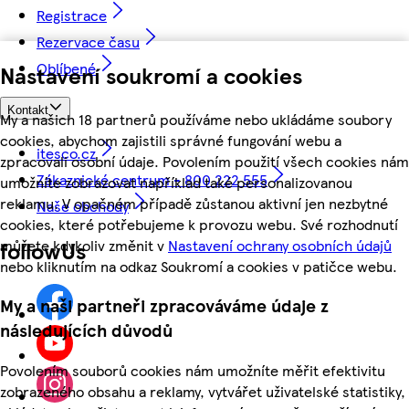
Registrace
Rezervace času
Oblíbené
Nastavení soukromí a cookies
Kontakt
My a našich 18 partnerů používáme nebo ukládáme soubory
cookies, abychom zajistili správné fungování webu a
itesco.cz
zpracovali osobní údaje. Povolením použití všech cookies nám
Zákaznické centrum - 800 222 555
umožníte zobrazovat například také personalizovanou
reklamu. V opačném případě zůstanou aktivní jen nezbytné
Naše obchody
cookies, které potřebujeme k provozu webu. Své rozhodnutí
můžete kdykoliv změnit v
Nastavení ochrany osobních údajů
followUs
nebo kliknutím na odkaz Soukromí a cookies v patičce webu.
My a naši partneři zpracováváme údaje z
následujících důvodů
Povolením souborů cookies nám umožníte měřit efektivitu
zobrazeného obsahu a reklamy, vytvářet uživatelské statistiky,