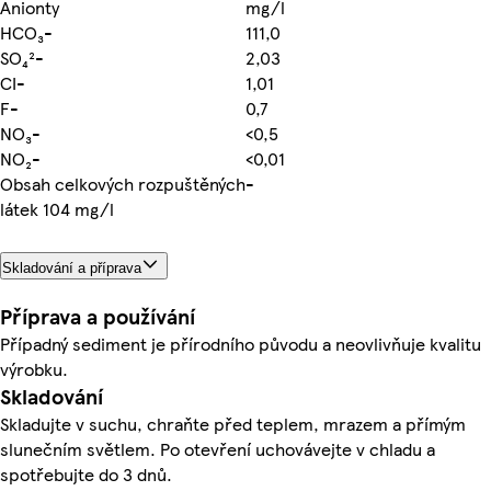
Anionty
mg/l
HCO₃-
111,0
SO₄²-
2,03
CI-
1,01
F-
0,7
NO₃-
<0,5
NO₂-
<0,01
Obsah celkových rozpuštěných
-
látek 104 mg/l
Skladování a příprava
Příprava a používání
Případný sediment je přírodního původu a neovlivňuje kvalitu
výrobku.
Skladování
Skladujte v suchu, chraňte před teplem, mrazem a přímým
slunečním světlem. Po otevření uchovávejte v chladu a
spotřebujte do 3 dnů.