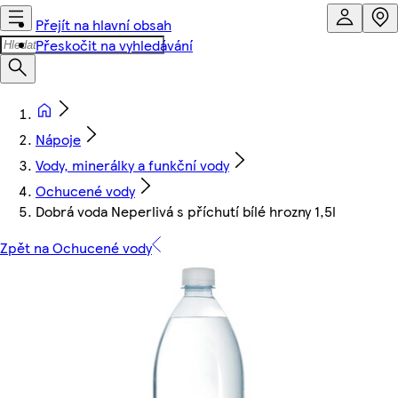
Přejít na hlavní obsah
Přeskočit na vyhledávání
Nápoje
Vody, minerálky a funkční vody
Ochucené vody
Dobrá voda Neperlivá s příchutí bílé hrozny 1,5l
Zpět na Ochucené vody