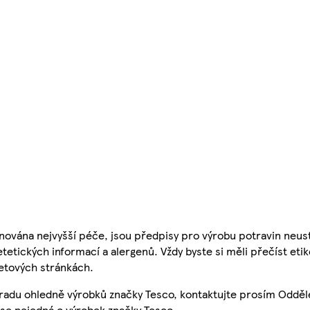
nována nejvyšší péče, jsou předpisy pro výrobu potravin neust
etetických informací a alergenů. Vždy byste si měli přečíst eti
etových stránkách.
 radu ohledně výrobků značky Tesco, kontaktujte prosím Odděl
se nejedná o výrobek značky Tesco.