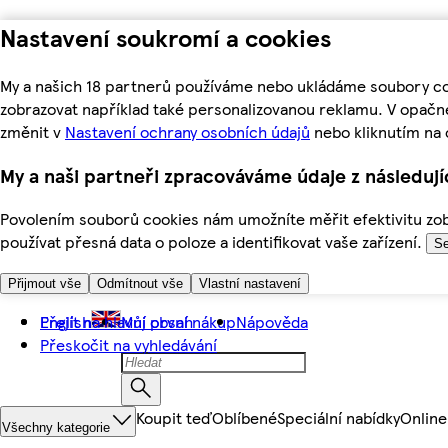
Nastavení soukromí a cookies
My a našich 18 partnerů používáme nebo ukládáme soubory coo
zobrazovat například také personalizovanou reklamu. V opačn
změnit v
Nastavení ochrany osobních údajů
nebo kliknutím na 
My a naši partneři zpracováváme údaje z následuj
Povolením souborů cookies nám umožníte měřit efektivitu zobr
používat přesná data o poloze a identifikovat vaše zařízení.
Se
Přijmout vše
Odmítnout vše
Vlastní nastavení
Přejít na hlavní obsah
English
Můj první nákup
Nápověda
Přeskočit na vyhledávání
Koupit teď
Oblíbené
Speciální nabídky
Online
Všechny kategorie