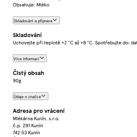
Obsahuje: Mléko
Skladování a příprava
Skladování
Uchovejte při teplotě +2 °C až +8 °C. Spotřebujte do: d
Více informací
Čistý obsah
90g
Údaje o značce
Adresa pro vrácení
Mlékárna Kunín, s.r.o.
č.p. 291 Kunín
742 53 Kunín