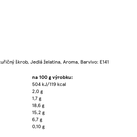
uřičný škrob, Jedlá želatina, Aroma, Barvivo: E141
na 100 g výrobku:
504 kJ/119 kcal
2,0 g
1,7 g
18,6 g
15,2 g
6,7 g
0,10 g