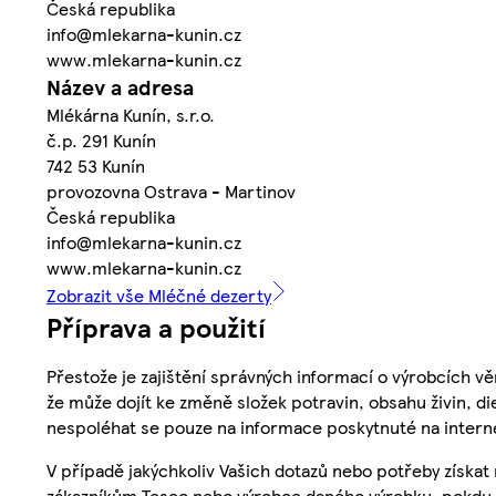
Česká republika
info@mlekarna-kunin.cz
www.mlekarna-kunin.cz
Název a adresa
Mlékárna Kunín, s.r.o.
č.p. 291 Kunín
742 53 Kunín
provozovna Ostrava - Martinov
Česká republika
info@mlekarna-kunin.cz
www.mlekarna-kunin.cz
Zobrazit vše Mléčné dezerty
Příprava a použití
Přestože je zajištění správných informací o výrobcích vě
že může dojít ke změně složek potravin, obsahu živin, di
nespoléhat se pouze na informace poskytnuté na intern
V případě jakýchkoliv Vašich dotazů nebo potřeby získat
zákazníkům Tesco nebo výrobce daného výrobku, pokdu 