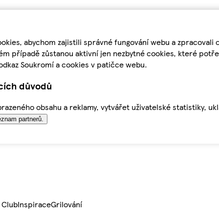
kies, abychom zajistili správné fungování webu a zpracovali 
ém případě zůstanou aktivní jen nezbytné cookies, které pot
odkaz Soukromí a cookies v patičce webu.
ících důvodů
azeného obsahu a reklamy, vytvářet uživatelské statistiky, uk
znam partnerů.
 Club
Inspirace
Grilování