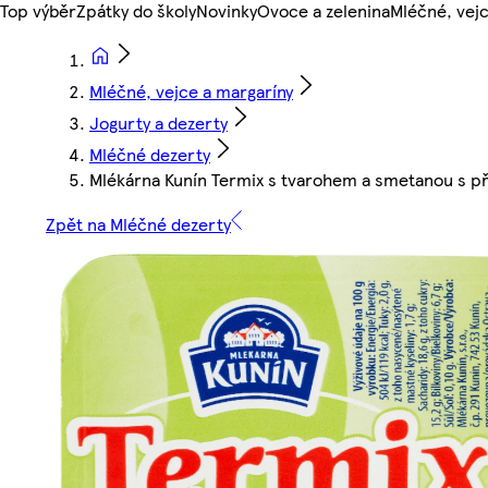
Top výběr
Zpátky do školy
Novinky
Ovoce a zelenina
Mléčné, vejc
Mléčné, vejce a margaríny
Jogurty a dezerty
Mléčné dezerty
Mlékárna Kunín Termix s tvarohem a smetanou s př
Zpět na Mléčné dezerty