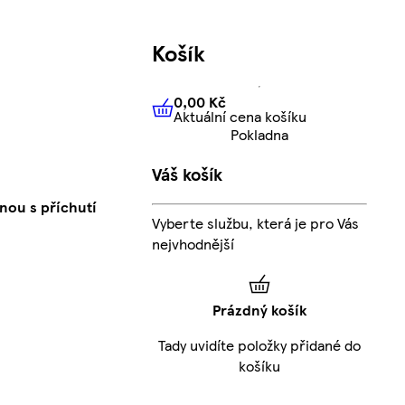
Košík
0,00 Kč
Aktuální cena košíku
0,00 Kč
Aktuální cena košíku
Pokladna
Váš košík
nou s příchutí
Vyberte službu, která je pro Vás
nejvhodnější
Prázdný košík
Tady uvidíte položky přidané do
košíku