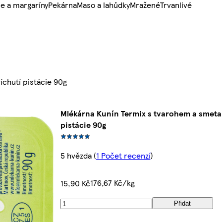
e a margaríny
Pekárna
Maso a lahůdky
Mražené
Trvanlivé
íchutí pistácie 90g
Mlékárna Kunín Termix s tvarohem a smeta
pistácie 90g
5 hvězda
(
1 Počet recenzí
)
176,67 Kč/kg
15,90 Kč
Přidat