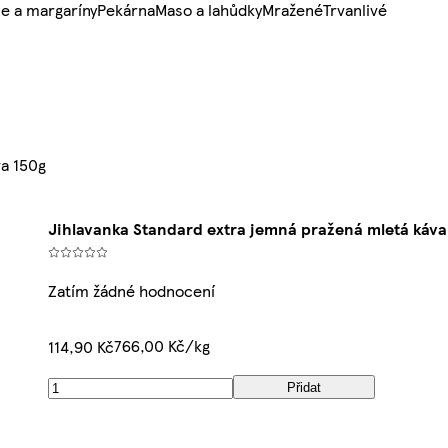
e a margaríny
Pekárna
Maso a lahůdky
Mražené
Trvanlivé
va 150g
Jihlavanka Standard extra jemná pražená mletá káva
Zatím žádné hodnocení
766,00 Kč/kg
114,90 Kč
Přidat