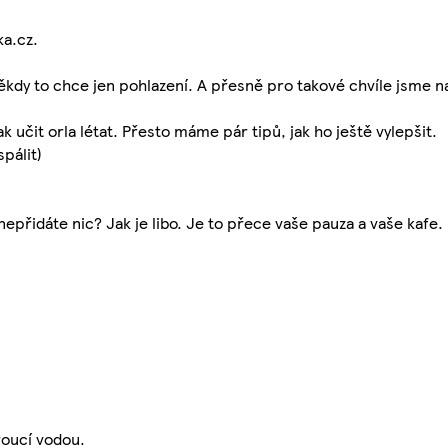
ka.cz.
ěkdy to chce jen pohlazení. A přesně pro takové chvíle jsme na
jak učit orla létat. Přesto máme pár tipů, jak ho ještě vylepšit.
pálit)
nepřidáte nic? Jak je libo. Je to přece vaše pauza a vaše kafe.
vroucí vodou.