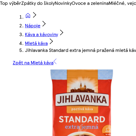
Top výběr
Zpátky do školy
Novinky
Ovoce a zelenina
Mléčné, vejc
Nápoje
Káva a kávoviny
Mletá káva
Jihlavanka Standard extra jemná pražená mletá ká
Zpět na Mletá káva