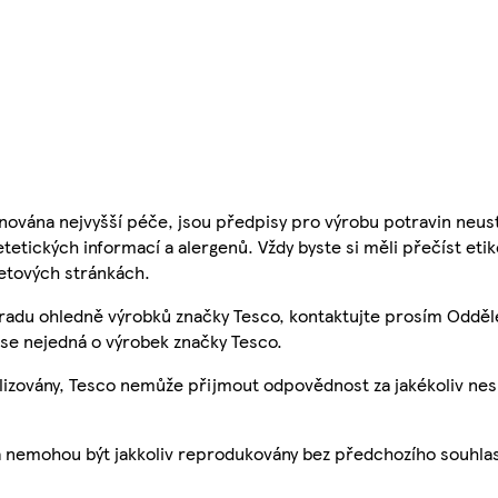
nována nejvyšší péče, jsou předpisy pro výrobu potravin neust
etetických informací a alergenů. Vždy byste si měli přečíst eti
etových stránkách.
 radu ohledně výrobků značky Tesco, kontaktujte prosím Odděl
se nejedná o výrobek značky Tesco.
ualizovány, Tesco nemůže přijmout odpovědnost za jakékoliv ne
a nemohou být jakkoliv reprodukovány bez předchozího souhla