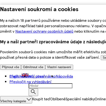
Nastavení soukromí a cookies
My a našich 18 partnerů používáme nebo ukládáme soubory coo
zobrazovat například také personalizovanou reklamu. V opačn
změnit v
Nastavení ochrany osobních údajů
nebo kliknutím na 
My a naši partneři zpracováváme údaje z následuj
Povolením souborů cookies nám umožníte měřit efektivitu zobr
používat přesná data o poloze a identifikovat vaše zařízení.
Se
Přijmout vše
Odmítnout vše
Vlastní nastavení
Přejít na hlavní obsah
English
Můj první nákup
Nápověda
Přeskočit na vyhledávání
Koupit teď
Oblíbené
Speciální nabídky
Online
Všechny kategorie