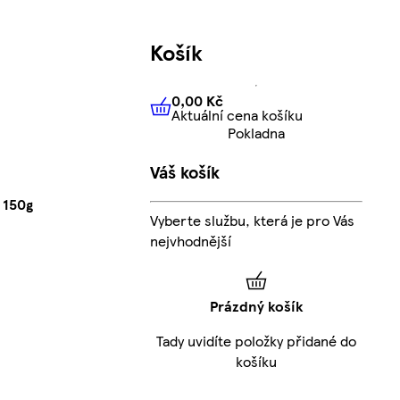
Košík
0,00 Kč
Aktuální cena košíku
0,00 Kč
Aktuální cena košíku
Pokladna
Váš košík
 150g
Vyberte službu, která je pro Vás
nejvhodnější
Prázdný košík
Tady uvidíte položky přidané do
košíku