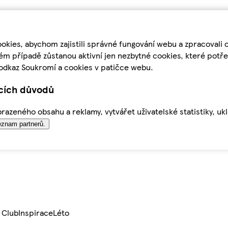
kies, abychom zajistili správné fungování webu a zpracovali 
ém případě zůstanou aktivní jen nezbytné cookies, které pot
odkaz Soukromí a cookies v patičce webu.
ících důvodů
azeného obsahu a reklamy, vytvářet uživatelské statistiky, uk
znam partnerů.
 Club
Inspirace
Léto