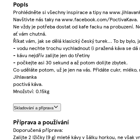
Popis
Prohlédněte si všechny inspirace a tipy na www.jihlavan
Navštivte nás taky na www.facebook.com/PoctivaKava.
Ne vždy je potřeba dostat od kafe facku na probuzení. N
ať vám chutná.
Říkat vám, jak se dělá klasický český turek... To by bylo, 
- vodu nechte trochu vychladnout (i pražená káva se dá s
- kávu nejdřív zalijte jen do třetiny
- počkejte asi 30 sekund a až potom dolijte zbytek.
Co uděláte potom, už je jen na vás. Přidáte cukr, mléko, 
Jihlavanka
poctivá káva.
Množství: 0.15kg
Skladování a příprava
Příprava a používání
Doporučená příprava:
Zalijte 2 lžičky (9 g) mleté kávy v šálku horkou, ne však 