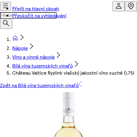
Přejít na hlavní obsah
Přeskočit na vyhledávání
Nápoje
Víno a vinné nápoje
Bílá vína tuzemských vinařů
Château Valtice Ryzlink vlašský jakostní víno suché 0,75l
Zpět na Bílá vína tuzemských vinařů