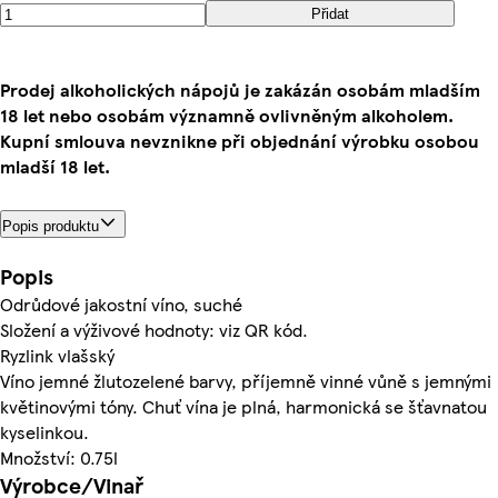
Přidat
Prodej alkoholických nápojů je zakázán osobám mladším
18 let nebo osobám významně ovlivněným alkoholem.
Kupní smlouva nevznikne při objednání výrobku osobou
mladší 18 let.
Popis produktu
Popis
Odrůdové jakostní víno, suché
Složení a výživové hodnoty: viz QR kód.
Ryzlink vlašský
Víno jemné žlutozelené barvy, příjemně vinné vůně s jemnými
květinovými tóny. Chuť vína je plná, harmonická se šťavnatou
kyselinkou.
Množství: 0.75l
Výrobce/Vinař