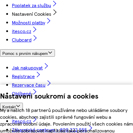
Poplatek za službu
Nastavení Cookies
Možnosti platby
itesco.cz
Clubcard
Pomoc s prvním nákupem
Jak nakupovat
Registrace
Rezervace času
Oblíbené
Nastavení soukromí a cookies
Kontakt
My a našich 18 partnerů používáme nebo ukládáme soubory
cookies, abychom zajistili správné fungování webu a
itesco.cz
zpracovali osobní údaje. Povolením použití všech cookies nám
Zákaznické centrum - 800 222 555
umožníte zobrazovat například také personalizovanou