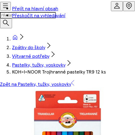
Přejít na hlavní obsah
Přeskočit na vyhledávání
Zpátky do školy
Výtvarné potřeby
Pastelky, tužky, voskovky
KOH-­I-­NOOR Trojhranné pastelky TR9 12 ks
Zpět na Pastelky, tužky, voskovky