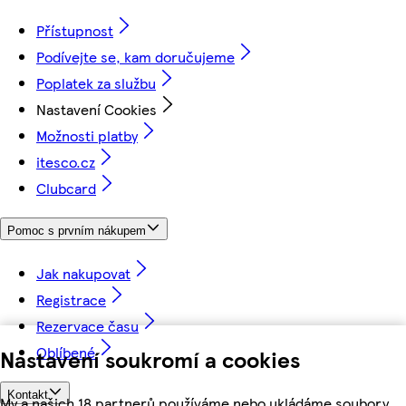
Přístupnost
Podívejte se, kam doručujeme
Poplatek za službu
Nastavení Cookies
Možnosti platby
itesco.cz
Clubcard
Pomoc s prvním nákupem
Jak nakupovat
Registrace
Rezervace času
Oblíbené
Nastavení soukromí a cookies
Kontakt
My a našich 18 partnerů používáme nebo ukládáme soubory