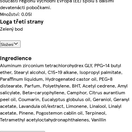
součástí regionu Východní Evropa (EE) spolu s dalšími
devatenácti pobočkami.
Množství: 0.05l
Loga třetí strany
Zelený bod
Složení
Ingredience
Aluminum zirconium tetrachlorohydrex GLY, PPG-14 butyl
ether, Stearyl alcohol, C15-19 alkane, Isopropyl palmitate,
Paraffinum liquidum, Hydrogenated castor oil, PEG-8
distearate, Parfum, Polyethylene, BHT, Acetyl cedrene, Amyl
salicylate, Beta-caryophyllene, Camphor, Citrus aurantium
peel oil, Coumarin, Eucalyptus globulus oil, Geraniol, Geranyl
acetate, Lavandula oil/extract, Limonene, Linalool, Linalyl
acetate, Pinene, Pogostemon cablin oil, Terpineol,
Tetramethyl acetyloctahydronaphthalenes, Vanillin