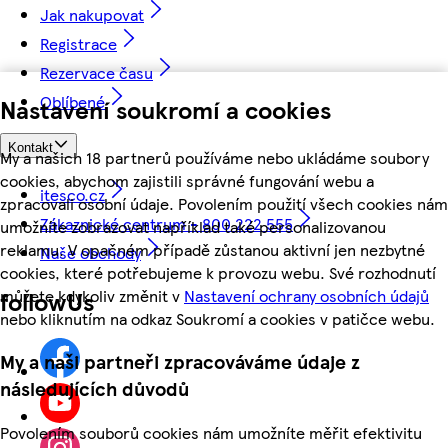
Jak nakupovat
Registrace
Rezervace času
Oblíbené
Nastavení soukromí a cookies
Kontakt
My a našich 18 partnerů používáme nebo ukládáme soubory
cookies, abychom zajistili správné fungování webu a
itesco.cz
zpracovali osobní údaje. Povolením použití všech cookies nám
Zákaznické centrum - 800 222 555
umožníte zobrazovat například také personalizovanou
reklamu. V opačném případě zůstanou aktivní jen nezbytné
Naše obchody
cookies, které potřebujeme k provozu webu. Své rozhodnutí
můžete kdykoliv změnit v
Nastavení ochrany osobních údajů
followUs
nebo kliknutím na odkaz Soukromí a cookies v patičce webu.
My a naši partneři zpracováváme údaje z
následujících důvodů
Povolením souborů cookies nám umožníte měřit efektivitu