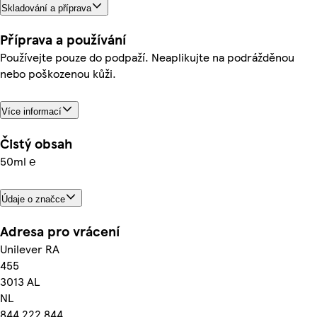
Skladování a příprava
Příprava a používání
Používejte pouze do podpaží. Neaplikujte na podrážděnou
nebo poškozenou kůži.
Více informací
Čistý obsah
50ml ℮
Údaje o značce
Adresa pro vrácení
Unilever RA
455
3013 AL
NL
844 222 844