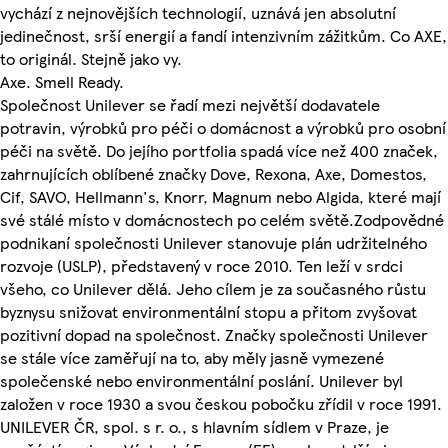
vychází z nejnovějších technologií, uznává jen absolutní
jedinečnost, srší energií a fandí intenzivním zážitkům. Co AXE,
to originál. Stejně jako vy.
Axe. Smell Ready.
Společnost Unilever se řadí mezi největší dodavatele
potravin, výrobků pro péči o domácnost a výrobků pro osobní
péči na světě. Do jejího portfolia spadá více než 400 značek,
zahrnujících oblíbené značky Dove, Rexona, Axe, Domestos,
Cif, SAVO, Hellmann's, Knorr, Magnum nebo Algida, které mají
své stálé místo v domácnostech po celém světě.Zodpovědné
podnikaní společnosti Unilever stanovuje plán udržitelného
rozvoje (USLP), představený v roce 2010. Ten leží v srdci
všeho, co Unilever dělá. Jeho cílem je za současného růstu
byznysu snižovat environmentální stopu a přitom zvyšovat
pozitivní dopad na společnost. Značky společnosti Unilever
se stále více zaměřují na to, aby měly jasně vymezené
společenské nebo environmentální poslání. Unilever byl
založen v roce 1930 a svou českou pobočku zřídil v roce 1991.
UNILEVER ČR, spol. s r. o., s hlavním sídlem v Praze, je