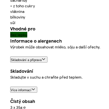
sacharidy
- z toho cukry
vláknina
bílkoviny
sůl
Vhodné pro
Bez lepku
Informace o alergenech
Výrobek může obsahovat mléko, sóju a další ořechy.
Skladování a příprava
Skladování
Skladujte v suchu a chraňte před teplem.
Více informací
Čistý obsah
3 x 35g ℮