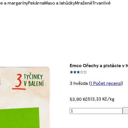
e a margaríny
Pekárna
Maso a lahůdky
Mražené
Trvanlivé
Emco Ořechy a pistácie v h
3 hvězda
(
1 Počet recenzí
)
513,33 Kč/kg
53,90 Kč