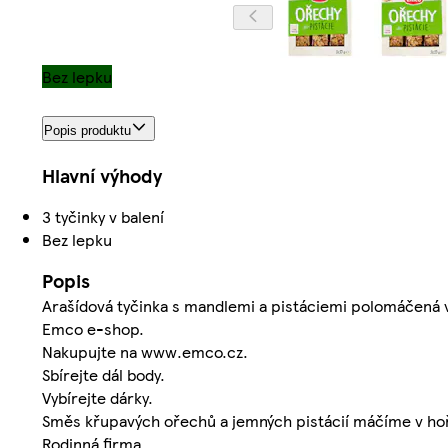
Bez lepku
Popis produktu
Hlavní výhody
3 tyčinky v balení
Bez lepku
Popis
Arašídová tyčinka s mandlemi a pistáciemi polomáčená 
Emco e-shop.
Nakupujte na www.emco.cz.
Sbírejte dál body.
Vybírejte dárky.
Směs křupavých ořechů a jemných pistácií máčíme v hořk
Rodinná firma