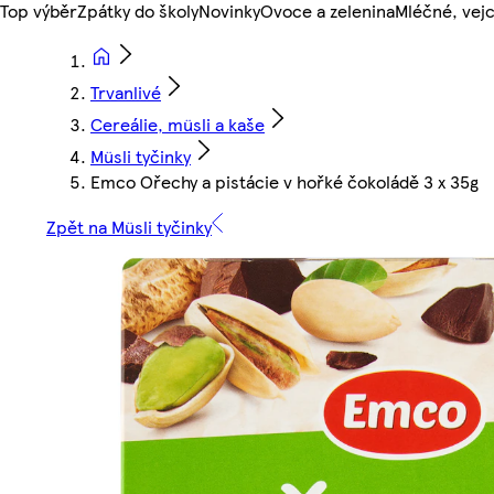
Top výběr
Zpátky do školy
Novinky
Ovoce a zelenina
Mléčné, vejc
Trvanlivé
Cereálie, müsli a kaše
Müsli tyčinky
Emco Ořechy a pistácie v hořké čokoládě 3 x 35g
Zpět na Müsli tyčinky