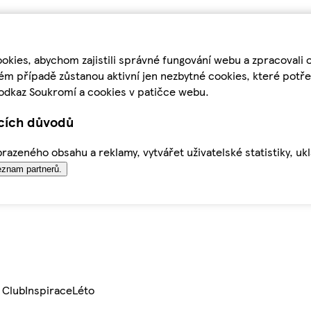
kies, abychom zajistili správné fungování webu a zpracovali 
ém případě zůstanou aktivní jen nezbytné cookies, které pot
odkaz Soukromí a cookies v patičce webu.
ících důvodů
azeného obsahu a reklamy, vytvářet uživatelské statistiky, uk
znam partnerů.
 Club
Inspirace
Léto