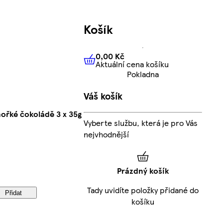
Košík
0,00 Kč
Aktuální cena košíku
0,00 Kč
Aktuální cena košíku
Pokladna
Váš košík
ořké čokoládě 3 x 35g
Vyberte službu, která je pro Vás
nejvhodnější
Prázdný košík
Tady uvidíte položky přidané do
Přidat
košíku