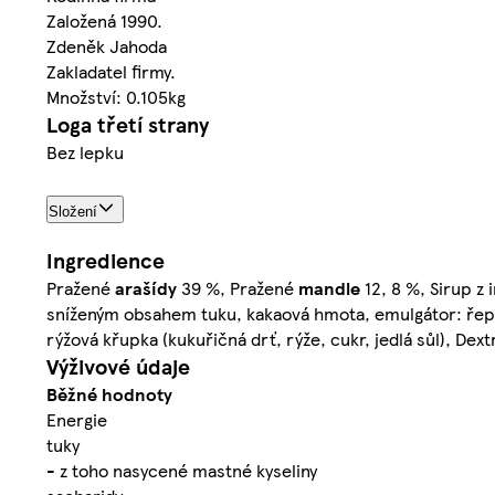
Založená 1990.
Zdeněk Jahoda
Zakladatel firmy.
Množství: 0.105kg
Loga třetí strany
Bez lepku
Složení
Ingredience
Pražené
arašídy
39 %, Pražené
mandle
12, 8 %, Sirup z
sníženým obsahem tuku, kakaová hmota, emulgátor: řepkov
rýžová křupka (kukuřičná drť, rýže, cukr, jedlá sůl), Dex
Výživové údaje
Běžné hodnoty
Energie
tuky
- z toho nasycené mastné kyseliny