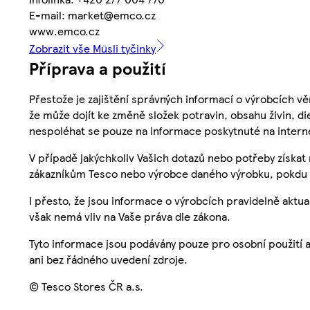
E-mail: market@emco.cz
www.emco.cz
Zobrazit vše Müsli tyčinky
Příprava a použití
Přestože je zajištění správných informací o výrobcích vě
že může dojít ke změně složek potravin, obsahu živin, di
nespoléhat se pouze na informace poskytnuté na intern
V případě jakýchkoliv Vašich dotazů nebo potřeby získat
zákazníkům Tesco nebo výrobce daného výrobku, pokdu 
I přesto, že jsou informace o výrobcích pravidelně akt
však nemá vliv na Vaše práva dle zákona.
Tyto informace jsou podávány pouze pro osobní použití 
ani bez řádného uvedení zdroje.
© Tesco Stores ČR a.s.