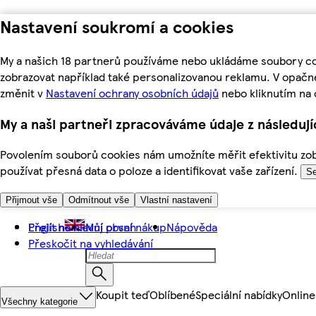
Nastavení soukromí a cookies
My a našich 18 partnerů používáme nebo ukládáme soubory coo
zobrazovat například také personalizovanou reklamu. V opačn
změnit v
Nastavení ochrany osobních údajů
nebo kliknutím na 
My a naši partneři zpracováváme údaje z následuj
Povolením souborů cookies nám umožníte měřit efektivitu zobr
používat přesná data o poloze a identifikovat vaše zařízení.
Se
Přijmout vše
Odmítnout vše
Vlastní nastavení
Přejít na hlavní obsah
English
Můj první nákup
Nápověda
Přeskočit na vyhledávání
Koupit teď
Oblíbené
Speciální nabídky
Online
Všechny kategorie