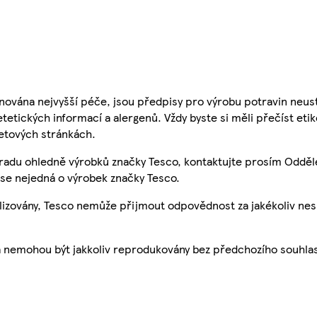
nována nejvyšší péče, jsou předpisy pro výrobu potravin neust
etetických informací a alergenů. Vždy byste si měli přečíst eti
etových stránkách.
 radu ohledně výrobků značky Tesco, kontaktujte prosím Odděl
se nejedná o výrobek značky Tesco.
ualizovány, Tesco nemůže přijmout odpovědnost za jakékoliv ne
a nemohou být jakkoliv reprodukovány bez předchozího souhla