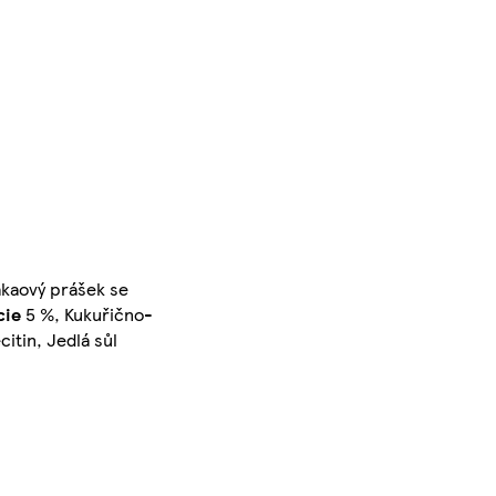
akaový prášek se
cie
5 %, Kukuřično-
itin, Jedlá sůl