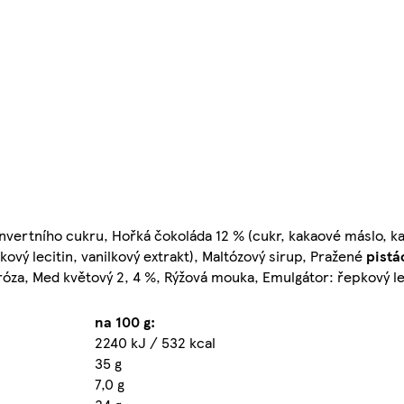
 invertního cukru, Hořká čokoláda 12 % (cukr, kakaové máslo, k
ý lecitin, vanilkový extrakt), Maltózový sirup, Pražené
pistá
tróza, Med květový 2, 4 %, Rýžová mouka, Emulgátor: řepkový lec
na 100 g:
2240 kJ / 532 kcal
35 g
7,0 g