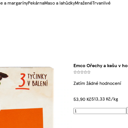
e a margaríny
Pekárna
Maso a lahůdky
Mražené
Trvanlivé
Emco Ořechy a kešu v hoř
Zatím žádné hodnocení
513,33 Kč/kg
53,90 Kč