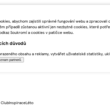
kies, abychom zajistili správné fungování webu a zpracovali 
ém případě zůstanou aktivní jen nezbytné cookies, které pot
odkaz Soukromí a cookies v patičce webu.
ících důvodů
azeného obsahu a reklamy, vytvářet uživatelské statistiky, uk
znam partnerů.
 Club
Inspirace
Léto