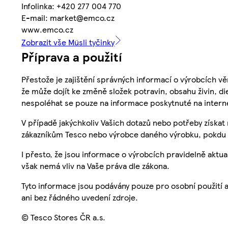
Infolinka: +420 277 004 770
E-mail: market@emco.cz
www.emco.cz
Zobrazit vše Müsli tyčinky
Příprava a použití
Přestože je zajištění správných informací o výrobcích vě
že může dojít ke změně složek potravin, obsahu živin, di
nespoléhat se pouze na informace poskytnuté na intern
V případě jakýchkoliv Vašich dotazů nebo potřeby získat
zákazníkům Tesco nebo výrobce daného výrobku, pokdu 
I přesto, že jsou informace o výrobcích pravidelně akt
však nemá vliv na Vaše práva dle zákona.
Tyto informace jsou podávány pouze pro osobní použití 
ani bez řádného uvedení zdroje.
© Tesco Stores ČR a.s.