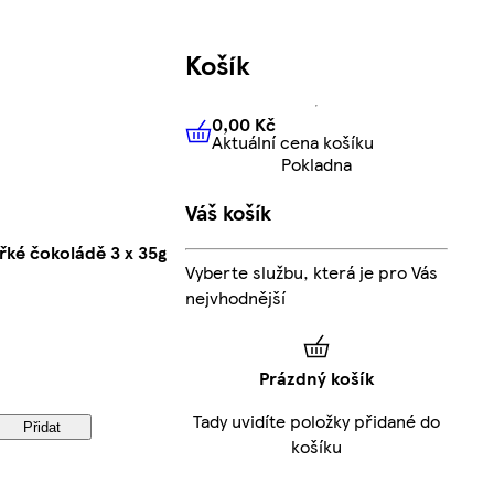
Košík
0,00 Kč
Aktuální cena košíku
0,00 Kč
Aktuální cena košíku
Pokladna
Váš košík
ké čokoládě 3 x 35g
Vyberte službu, která je pro Vás
nejvhodnější
Prázdný košík
Tady uvidíte položky přidané do
Přidat
košíku