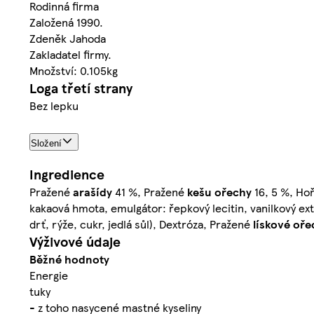
Rodinná firma
Založená 1990.
Zdeněk Jahoda
Zakladatel firmy.
Množství: 0.105kg
Loga třetí strany
Bez lepku
Složení
Ingredience
Pražené
arašídy
41 %, Pražené
kešu ořechy
16, 5 %, Ho
kakaová hmota, emulgátor: řepkový lecitin, vanilkový ext
drť, rýže, cukr, jedlá sůl), Dextróza, Pražené
lískové oře
Výživové údaje
Běžné hodnoty
Energie
tuky
- z toho nasycené mastné kyseliny