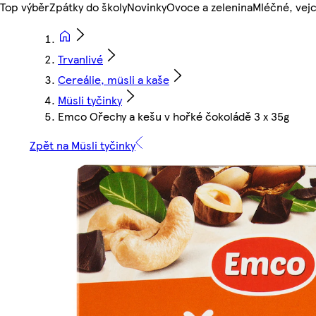
Top výběr
Zpátky do školy
Novinky
Ovoce a zelenina
Mléčné, vejc
Trvanlivé
Cereálie, müsli a kaše
Müsli tyčinky
Emco Ořechy a kešu v hořké čokoládě 3 x 35g
Zpět na Müsli tyčinky