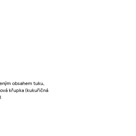
íženým obsahem tuku,
žová křupka (kukuřičná
l