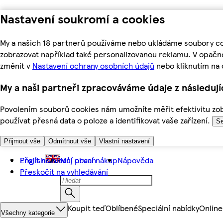
Nastavení soukromí a cookies
My a našich 18 partnerů používáme nebo ukládáme soubory coo
zobrazovat například také personalizovanou reklamu. V opačn
změnit v
Nastavení ochrany osobních údajů
nebo kliknutím na 
My a naši partneři zpracováváme údaje z následuj
Povolením souborů cookies nám umožníte měřit efektivitu zobr
používat přesná data o poloze a identifikovat vaše zařízení.
Se
Přijmout vše
Odmítnout vše
Vlastní nastavení
Přejít na hlavní obsah
English
Můj první nákup
Nápověda
Přeskočit na vyhledávání
Koupit teď
Oblíbené
Speciální nabídky
Online
Všechny kategorie