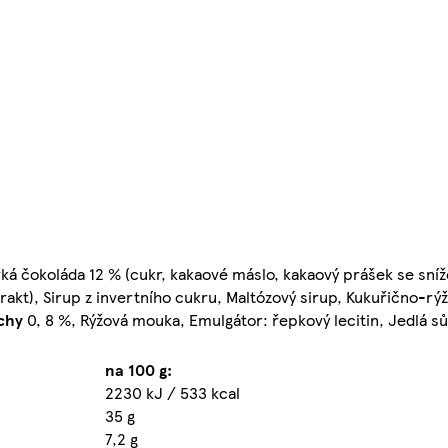
řká čokoláda 12 % (cukr, kakaové máslo, kakaový prášek se sn
rakt), Sirup z invertního cukru, Maltózový sirup, Kukuřično-rý
chy
0, 8 %, Rýžová mouka, Emulgátor: řepkový lecitin, Jedlá sů
na 100 g:
2230 kJ / 533 kcal
35 g
7,2 g