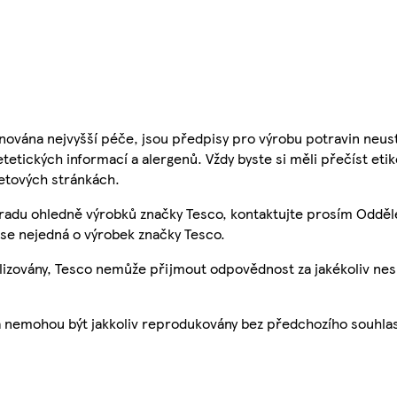
nována nejvyšší péče, jsou předpisy pro výrobu potravin neust
etetických informací a alergenů. Vždy byste si měli přečíst eti
etových stránkách.
 radu ohledně výrobků značky Tesco, kontaktujte prosím Odděl
se nejedná o výrobek značky Tesco.
ualizovány, Tesco nemůže přijmout odpovědnost za jakékoliv ne
a nemohou být jakkoliv reprodukovány bez předchozího souhla