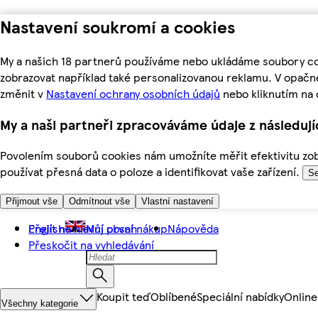
Nastavení soukromí a cookies
My a našich 18 partnerů používáme nebo ukládáme soubory coo
zobrazovat například také personalizovanou reklamu. V opačn
změnit v
Nastavení ochrany osobních údajů
nebo kliknutím na 
My a naši partneři zpracováváme údaje z následuj
Povolením souborů cookies nám umožníte měřit efektivitu zobr
používat přesná data o poloze a identifikovat vaše zařízení.
Se
Přijmout vše
Odmítnout vše
Vlastní nastavení
Přejít na hlavní obsah
English
Můj první nákup
Nápověda
Přeskočit na vyhledávání
Koupit teď
Oblíbené
Speciální nabídky
Online
Všechny kategorie