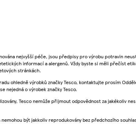
nována nejvyšší péče, jsou předpisy pro výrobu potravin neust
etetických informací a alergenů. Vždy byste si měli přečíst eti
etových stránkách.
 radu ohledně výrobků značky Tesco, kontaktujte prosím Odděl
se nejedná o výrobek značky Tesco.
ualizovány, Tesco nemůže přijmout odpovědnost za jakékoliv ne
a nemohou být jakkoliv reprodukovány bez předchozího souhla