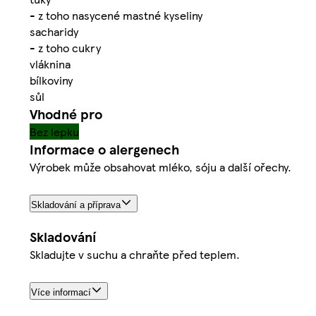
- z toho nasycené mastné kyseliny
sacharidy
- z toho cukry
vláknina
bílkoviny
sůl
Vhodné pro
Bez lepku
Informace o alergenech
Výrobek může obsahovat mléko, sóju a další ořechy.
Skladování a příprava
Skladování
Skladujte v suchu a chraňte před teplem.
Více informací