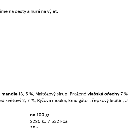
me na cesty a hurá na výlet.
é
mandle
13, 5 %, Maltózový sirup, Pražené
vlašské ořechy
7 %
Med květový 2, 7 %, Rýžová mouka, Emulgátor: řepkový lecitin, J
na 100 g:
2220 kJ / 532 kcal
35 g