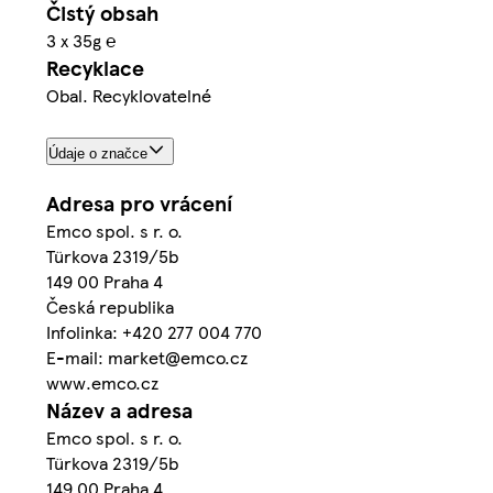
Čistý obsah
3 x 35g ℮
Recyklace
Obal. Recyklovatelné
Údaje o značce
Adresa pro vrácení
Emco spol. s r. o.
Türkova 2319/5b
149 00 Praha 4
Česká republika
Infolinka: +420 277 004 770
E-mail: market@emco.cz
www.emco.cz
Název a adresa
Emco spol. s r. o.
Türkova 2319/5b
149 00 Praha 4