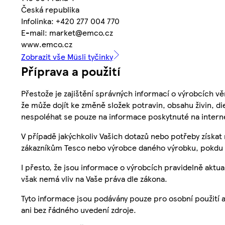
Česká republika
Infolinka: +420 277 004 770
E-mail: market@emco.cz
www.emco.cz
Zobrazit vše Müsli tyčinky
Příprava a použití
Přestože je zajištění správných informací o výrobcích vě
že může dojít ke změně složek potravin, obsahu živin, di
nespoléhat se pouze na informace poskytnuté na intern
V případě jakýchkoliv Vašich dotazů nebo potřeby získat
zákazníkům Tesco nebo výrobce daného výrobku, pokdu 
I přesto, že jsou informace o výrobcích pravidelně akt
však nemá vliv na Vaše práva dle zákona.
Tyto informace jsou podávány pouze pro osobní použití 
ani bez řádného uvedení zdroje.