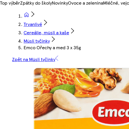
Top výběr
Zpátky do školy
Novinky
Ovoce a zelenina
Mléčné, vejc
Trvanlivé
Cereálie, müsli a kaše
Müsli tyčinky
Emco Ořechy a med 3 x 35g
Zpět na Müsli tyčinky