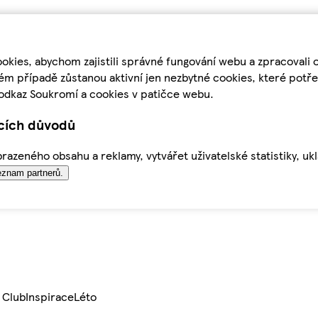
kies, abychom zajistili správné fungování webu a zpracovali 
ém případě zůstanou aktivní jen nezbytné cookies, které pot
odkaz Soukromí a cookies v patičce webu.
ících důvodů
azeného obsahu a reklamy, vytvářet uživatelské statistiky, uk
znam partnerů.
 Club
Inspirace
Léto