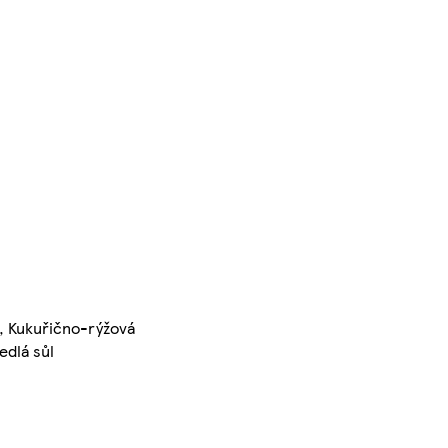
, Kukuřično-rýžová
edlá sůl