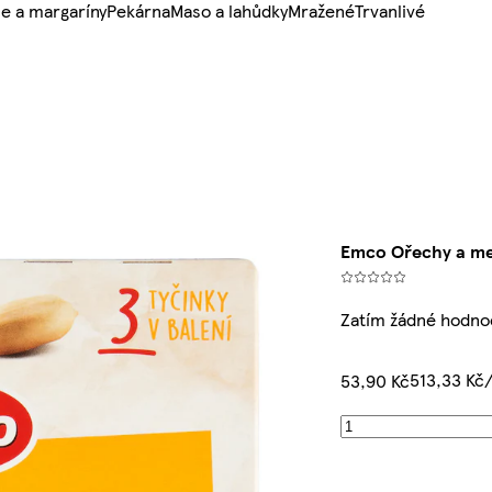
e a margaríny
Pekárna
Maso a lahůdky
Mražené
Trvanlivé
Emco Ořechy a me
Zatím žádné hodno
513,33 Kč
53,90 Kč