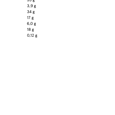
3,9 g
34 g
17 g
6,0 g
18 g
0,12 g