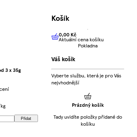
Košík
0,00 Kč
Aktuální cena košíku
0,00 Kč
Aktuální cena košíku
Pokladna
Váš košík
d 3 x 35g
Vyberte službu, která je pro Vás
nejvhodnější
cení
Prázdný košík
/kg
Tady uvidíte položky přidané do
Přidat
košíku