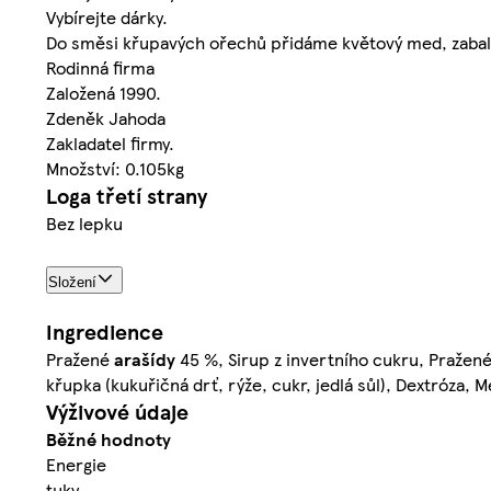
Vybírejte dárky.
Do směsi křupavých ořechů přidáme květový med, zabalí
Rodinná firma
Založená 1990.
Zdeněk Jahoda
Zakladatel firmy.
Množství: 0.105kg
Loga třetí strany
Bez lepku
Složení
Ingredience
Pražené
arašídy
45 %, Sirup z invertního cukru, Pražen
křupka (kukuřičná drť, rýže, cukr, jedlá sůl), Dextróza, 
Výživové údaje
Běžné hodnoty
Energie
tuky