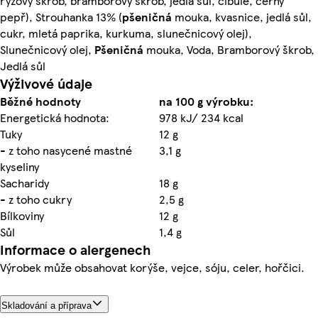
rýžový škrob, bramborový škrob, jedlá sůl, cibule, černý
pepř), Strouhanka 13% (
pšeničná
mouka, kvasnice, jedlá sůl,
cukr, mletá paprika, kurkuma, slunečnicový olej),
Slunečnicový olej,
Pšeničná
mouka, Voda, Bramborový škrob,
Jedlá sůl
Výživové údaje
Běžné hodnoty
na 100 g výrobku:
Energetická hodnota:
978 kJ/ 234 kcal
Tuky
12 g
- z toho nasycené mastné
3,1 g
kyseliny
Sacharidy
18 g
- z toho cukry
2,5 g
Bílkoviny
12 g
Sůl
1,4 g
Informace o alergenech
Výrobek může obsahovat korýše, vejce, sóju, celer, hořčici.
Skladování a příprava