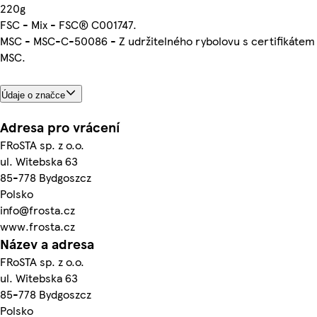
220g
FSC - Mix - FSC® C001747.
MSC - MSC-C-50086 - Z udržitelného rybolovu s certifikátem
MSC.
Údaje o značce
Adresa pro vrácení
FRoSTA sp. z o.o.
ul. Witebska 63
85-778 Bydgoszcz
Polsko
info@frosta.cz
www.frosta.cz
Název a adresa
FRoSTA sp. z o.o.
ul. Witebska 63
85-778 Bydgoszcz
Polsko