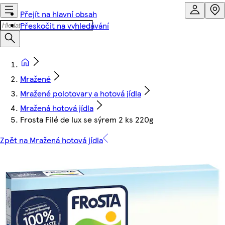
Přejít na hlavní obsah
Přeskočit na vyhledávání
Mražené
Mražené polotovary a hotová jídla
Mražená hotová jídla
Frosta Filé de lux se sýrem 2 ks 220g
Zpět na Mražená hotová jídla