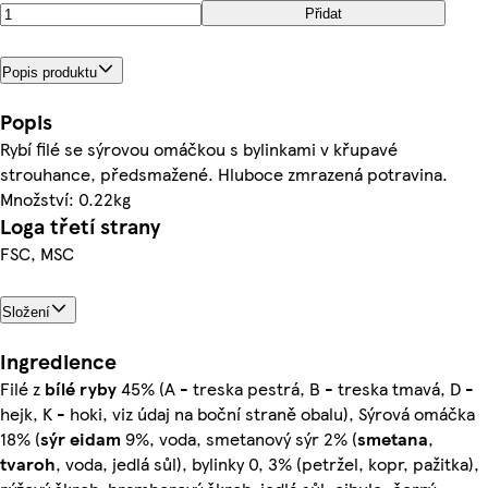
Přidat
Popis produktu
Popis
Rybí filé se sýrovou omáčkou s bylinkami v křupavé
strouhance, předsmažené. Hluboce zmrazená potravina.
Množství: 0.22kg
Loga třetí strany
FSC, MSC
Složení
Ingredience
Filé z
bílé
ryby
45% (A - treska pestrá, B - treska tmavá, D -
hejk, K - hoki, viz údaj na boční straně obalu), Sýrová omáčka
18% (
sýr
eidam
9%, voda, smetanový sýr 2% (
smetana
,
tvaroh
, voda, jedlá sůl), bylinky 0, 3% (petržel, kopr, pažitka),