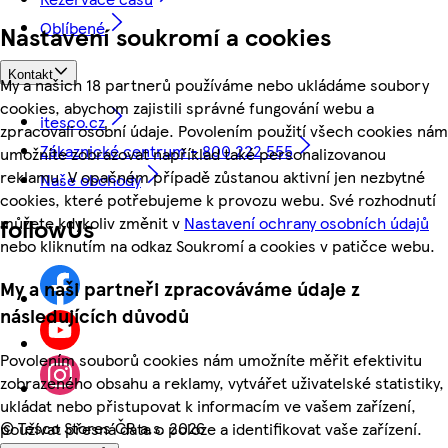
Oblíbené
Nastavení soukromí a cookies
Kontakt
My a našich 18 partnerů používáme nebo ukládáme soubory
cookies, abychom zajistili správné fungování webu a
itesco.cz
zpracovali osobní údaje. Povolením použití všech cookies nám
Zákaznické centrum - 800 222 555
umožníte zobrazovat například také personalizovanou
reklamu. V opačném případě zůstanou aktivní jen nezbytné
Naše obchody
cookies, které potřebujeme k provozu webu. Své rozhodnutí
můžete kdykoliv změnit v
Nastavení ochrany osobních údajů
followUs
nebo kliknutím na odkaz Soukromí a cookies v patičce webu.
My a naši partneři zpracováváme údaje z
následujících důvodů
Povolením souborů cookies nám umožníte měřit efektivitu
zobrazeného obsahu a reklamy, vytvářet uživatelské statistiky,
ukládat nebo přistupovat k informacím ve vašem zařízení,
©
Tesco Stores ČR a.s. 2026
používat přesná data o poloze a identifikovat vaše zařízení.