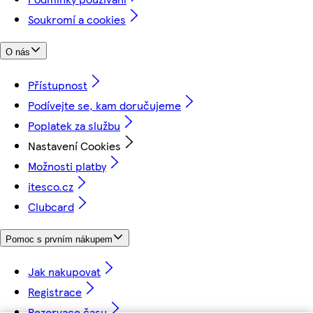
Soukromí a cookies
O nás
Přístupnost
Podívejte se, kam doručujeme
Poplatek za službu
Nastavení Cookies
Možnosti platby
itesco.cz
Clubcard
Pomoc s prvním nákupem
Jak nakupovat
Registrace
Rezervace času