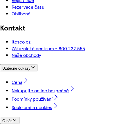
Registrace
Rezervace času
Oblíbené
Kontakt
itesco.cz
Zákaznické centrum - 800 222 555
Naše obchody
Užitečné odkazy
Cena
Nakupujte online bezpečně
Podmínky používání
Soukromí a cookies
O nás