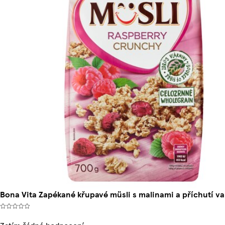
Bona Vita Zapékané křupavé müsli s malinami a příchutí va