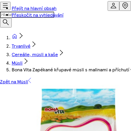
Přejít na hlavní obsah
Přeskočit na vyhledávání
Trvanlivé
Cereálie, müsli a kaše
Müsli
Bona Vita Zapékané křupavé müsli s malinami a příchutí 
Zpět na Müsli