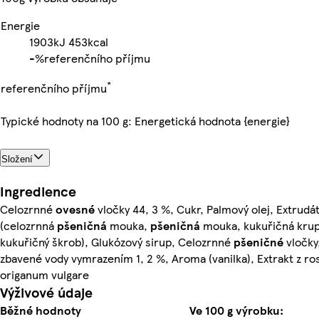
Energie
1903kJ
453kcal
-%
referenčního příjmu
*
referenčního příjmu
Typické hodnoty na 100 g: Energetická hodnota {energie}
Složení
Ingredience
Celozrnné
ovesné
vločky 44, 3 %, Cukr, Palmový olej, Extrudát
(celozrnná
pšeničná
mouka,
pšeničná
mouka, kukuřičná krup
kukuřičný škrob), Glukózový sirup, Celozrnné
pšeničné
vločky,
zbavené vody vymrazením 1, 2 %, Aroma (vanilka), Extrakt z ros
origanum vulgare
Výživové údaje
Běžné hodnoty
Ve 100 g výrobku: