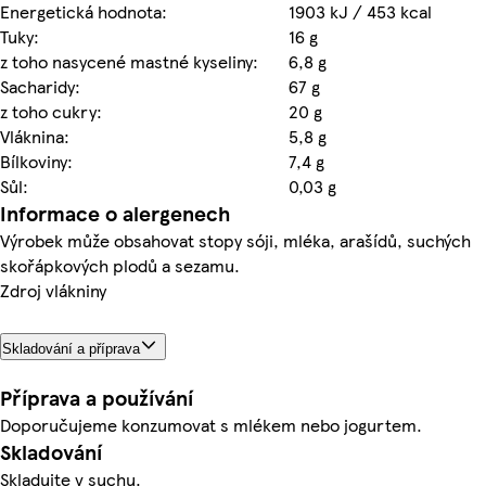
Energetická hodnota:
1903 kJ / 453 kcal
Tuky:
16 g
z toho nasycené mastné kyseliny:
6,8 g
Sacharidy:
67 g
z toho cukry:
20 g
Vláknina:
5,8 g
Bílkoviny:
7,4 g
Sůl:
0,03 g
Informace o alergenech
Výrobek může obsahovat stopy sóji, mléka, arašídů, suchých
skořápkových plodů a sezamu.
Zdroj vlákniny
Skladování a příprava
Příprava a používání
Doporučujeme konzumovat s mlékem nebo jogurtem.
Skladování
Skladujte v suchu.