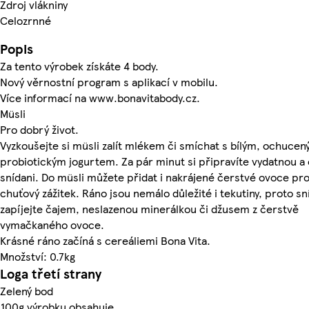
Zdroj vlákniny
Celozrnné
Popis
Za tento výrobek získáte 4 body.
Nový věrnostní program s aplikací v mobilu.
Více informací na www.bonavitabody.cz.
Müsli
Pro dobrý život.
Vyzkoušejte si müsli zalít mlékem či smíchat s bílým, ochuce
probiotickým jogurtem. Za pár minut si připravíte vydatnou a
snídani. Do müsli můžete přidat i nakrájené čerstvé ovoce pro
chuťový zážitek. Ráno jsou nemálo důležité i tekutiny, proto sn
zapíjejte čajem, neslazenou minerálkou či džusem z čerstvě
vymačkaného ovoce.
Krásné ráno začíná s cereáliemi Bona Vita.
Množství: 0.7kg
Loga třetí strany
Zelený bod
100g výrobku obsahuje