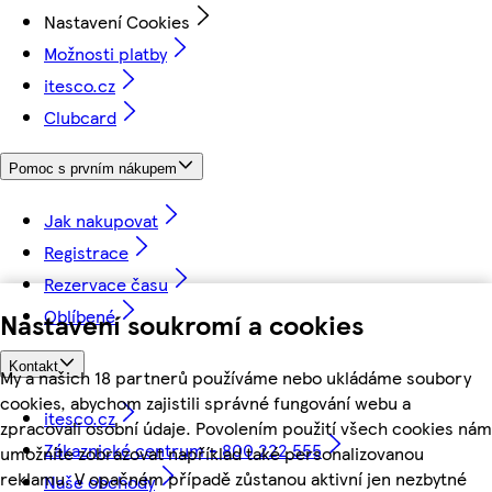
Nastavení Cookies
Možnosti platby
itesco.cz
Clubcard
Pomoc s prvním nákupem
Jak nakupovat
Registrace
Rezervace času
Oblíbené
Nastavení soukromí a cookies
Kontakt
My a našich 18 partnerů používáme nebo ukládáme soubory
cookies, abychom zajistili správné fungování webu a
itesco.cz
zpracovali osobní údaje. Povolením použití všech cookies nám
Zákaznické centrum - 800 222 555
umožníte zobrazovat například také personalizovanou
reklamu. V opačném případě zůstanou aktivní jen nezbytné
Naše obchody