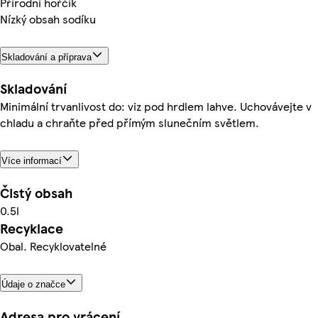
Přírodní hořčík
Nízký obsah sodíku
Skladování a příprava
Skladování
Minimální trvanlivost do: viz pod hrdlem lahve. Uchovávejte v
chladu a chraňte před přímým slunečním světlem.
Více informací
Čistý obsah
0.5l
Recyklace
Obal. Recyklovatelné
Údaje o značce
Adresa pro vrácení