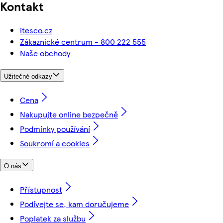
Kontakt
itesco.cz
Zákaznické centrum - 800 222 555
Naše obchody
Užitečné odkazy
Cena
Nakupujte online bezpečně
Podmínky používání
Soukromí a cookies
O nás
Přístupnost
Podívejte se, kam doručujeme
Poplatek za službu