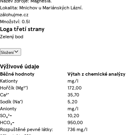
Název zdroje: Magnesia.
Lokalita: Mnichov u Mariánských Lázní.
zálohujme.cz
Množství: 0.5l
Loga třetí strany
Zelený bod
Složení
Výživové údaje
Běžné hodnoty
Výtah z chemické analýzy
Kationty
mg/l
Hořčík (Mg²⁺)
172,00
Ca²⁺
35,70
Sodík (Na⁺)
5,20
Anionty
mg/l
SO₄²-
10,20
HCO₃-
950,00
Rozpuštěné pevné látky:
736 mg/l