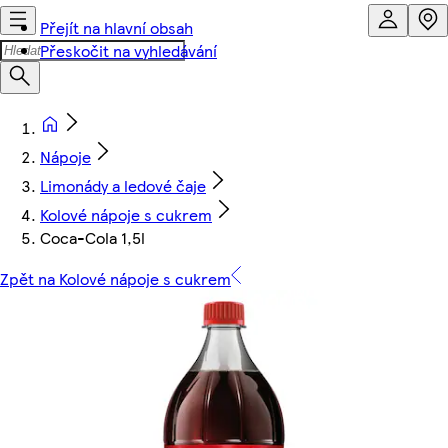
Přejít na hlavní obsah
Přeskočit na vyhledávání
Nápoje
Limonády a ledové čaje
Kolové nápoje s cukrem
Coca-Cola 1,5l
Zpět na Kolové nápoje s cukrem