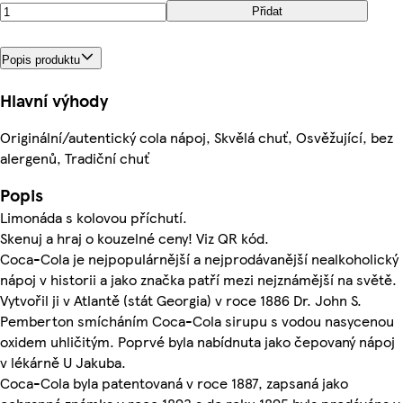
Přidat
Popis produktu
Hlavní výhody
Originální/autentický cola nápoj, Skvělá chuť, Osvěžující, bez
alergenů, Tradiční chuť
Popis
Limonáda s kolovou příchutí.
Skenuj a hraj o kouzelné ceny! Viz QR kód.
Coca-Cola je nejpopulárnější a nejprodávanější nealkoholický
nápoj v historii a jako značka patří mezi nejznámější na světě.
Vytvořil ji v Atlantě (stát Georgia) v roce 1886 Dr. John S.
Pemberton smícháním Coca-Cola sirupu s vodou nasycenou
oxidem uhličitým. Poprvé byla nabídnuta jako čepovaný nápoj
v lékárně U Jakuba.
Coca-Cola byla patentovaná v roce 1887, zapsaná jako