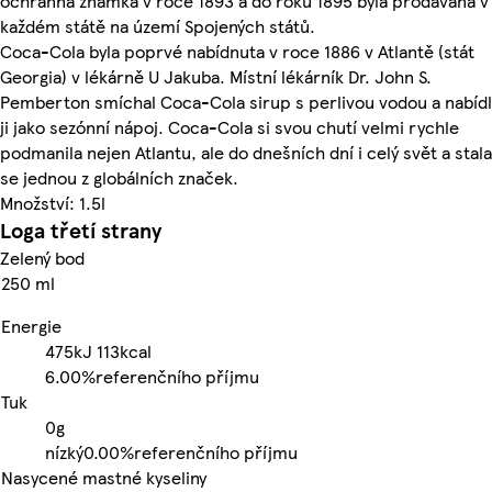
ochranná známka v roce 1893 a do roku 1895 byla prodávána v
každém státě na území Spojených států.
Coca-Cola byla poprvé nabídnuta v roce 1886 v Atlantě (stát
Georgia) v lékárně U Jakuba. Místní lékárník Dr. John S.
Pemberton smíchal Coca-Cola sirup s perlivou vodou a nabídl
ji jako sezónní nápoj. Coca-Cola si svou chutí velmi rychle
podmanila nejen Atlantu, ale do dnešních dní i celý svět a stala
se jednou z globálních značek.
Množství: 1.5l
Loga třetí strany
Zelený bod
250 ml
Energie
475kJ
113kcal
6.00%
referenčního příjmu
Tuk
0g
nízký
0.00%
referenčního příjmu
Nasycené mastné kyseliny