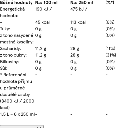
Běžné hodnoty
Na: 100 ml
Na: 250 ml
(%*)
Energetická
190 kJ /
475 kJ /
hodnota:
-
45 kcal
113 kcal
(6%)
Tuky:
0 g
0 g
(0%)
z toho nasycené
0 g
0 g
(0%)
mastné kyseliny:
Sacharidy:
11,2 g
28 g
(11%)
z toho cukry:
11,2 g
28 g
(31%)
Bílkoviny:
0 g
0 g
(0%)
Sůl:
0 g
0 g
(0%)
* Referenční
-
-
-
hodnota příjmu
u průměrné
dospělé osoby
(8400 kJ / 2000
kcal)
1,5 L = 6 x 250 ml
-
-
-