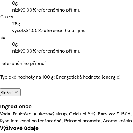
0g
nízký
0.00%
referenčního příjmu
Cukry
28g
vysoký
31.00%
referenčního příjmu
Sůl
0g
nízký
0.00%
referenčního příjmu
*
referenčního příjmu
Typické hodnoty na 100 g: Energetická hodnota {energie}
Složení
Ingredience
Voda, Fruktózo-glukózový sirup, Oxid uhličitý, Barvivo: E 150d,
Kyselina: kyselina fosforečná, Přírodní aromata, Aroma kofein
Výživové údaje