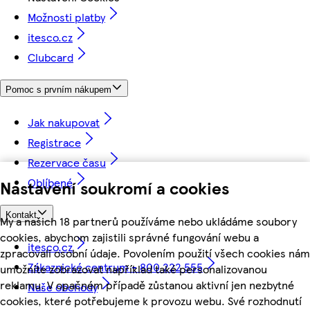
Možnosti platby
itesco.cz
Clubcard
Pomoc s prvním nákupem
Jak nakupovat
Registrace
Rezervace času
Oblíbené
Nastavení soukromí a cookies
Kontakt
My a našich 18 partnerů používáme nebo ukládáme soubory
cookies, abychom zajistili správné fungování webu a
itesco.cz
zpracovali osobní údaje. Povolením použití všech cookies nám
Zákaznické centrum - 800 222 555
umožníte zobrazovat například také personalizovanou
reklamu. V opačném případě zůstanou aktivní jen nezbytné
Naše obchody
cookies, které potřebujeme k provozu webu. Své rozhodnutí